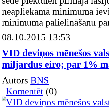
sēdē piektdien pirmajā lasīj
neapliekamā minimuma ievi
minimuma palielināšanu par
08.10.2015 13:53
VID deviņos mēnešos vals
miljardus eiro; par 1% m
Autors
BNS
Komentēt
(0)