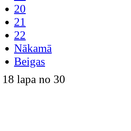
20
21
22
Nākamā
Beigas
18 lapa no 30