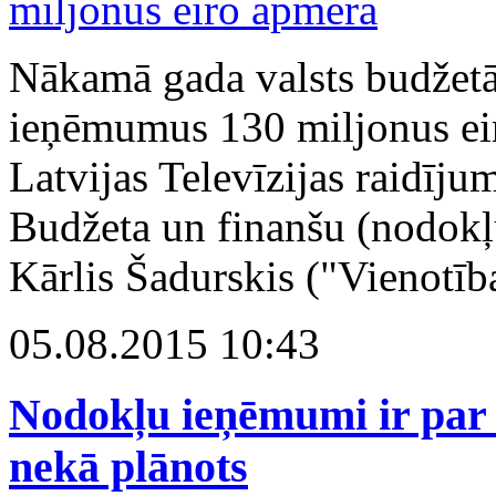
Nākamā gada valsts budžetā 
ieņēmumus 130 miljonus eir
Latvijas Televīzijas raidīj
Budžeta un finanšu (nodokļu
Kārlis Šadurskis ("Vienotīb
05.08.2015 10:43
Nodokļu ieņēmumi ir par 
nekā plānots