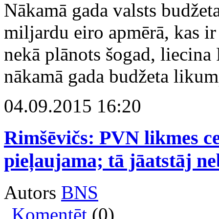
Nākamā gada valsts budžet
miljardu eiro apmērā, kas i
nekā plānots šogad, liecina 
nākamā gada budžeta likump
04.09.2015 16:20
Rimšēvičs: PVN likmes ce
pieļaujama; tā jāatstāj ne
Autors
BNS
Komentēt
(0)