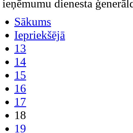
ieņēmumu dienesta ģenerāld
Sākums
Iepriekšējā
13
14
15
16
17
18
19