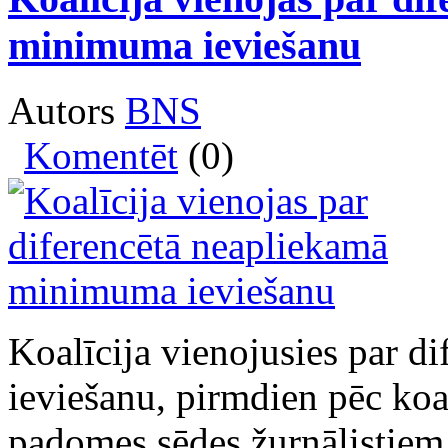
minimuma ieviešanu
Autors
BNS
Komentēt
(0)
Koalīcija vienojusies par 
ieviešanu, pirmdien pēc koal
padomes sēdes žurnālistiem 