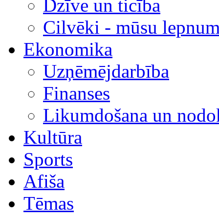
Dzīve un ticība
Cilvēki - mūsu lepnum
Ekonomika
Uzņēmējdarbība
Finanses
Likumdošana un nodok
Kultūra
Sports
Afiša
Tēmas