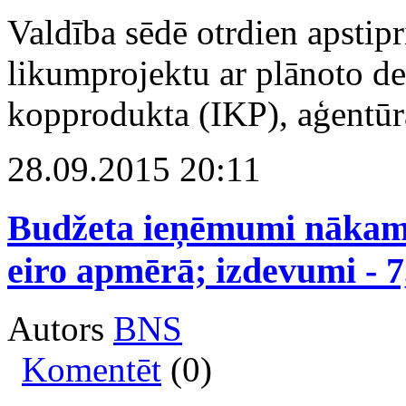
Valdība sēdē otrdien apstip
likumprojektu ar plānoto d
kopprodukta (IKP), aģentūr
28.09.2015 20:11
Budžeta ieņēmumi nākamg
eiro apmērā; izdevumi - 7
Autors
BNS
Komentēt
(0)