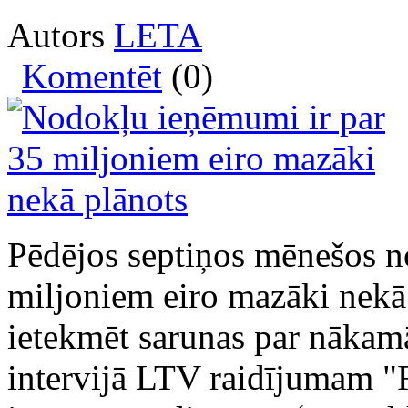
Autors
LETA
Komentēt
(0)
Pēdējos septiņos mēnešos n
miljoniem eiro mazāki nekā 
ietekmēt sarunas par nākamā
intervijā LTV raidījumam "R