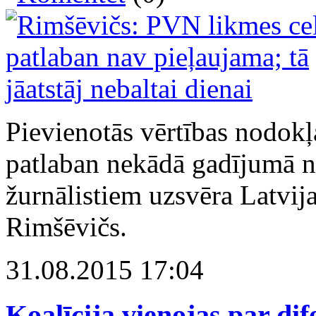
Pievienotās vērtības nodokļ
patlaban nekādā gadījumā n
žurnālistiem uzsvēra Latvij
Rimšēvičs.
31.08.2015 17:04
Koalīcija vienojas par di