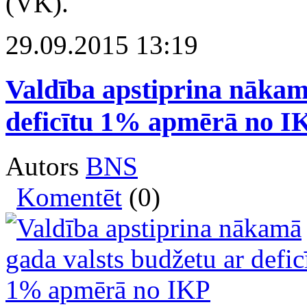
(VK).
29.09.2015 13:19
Valdība apstiprina nākam
deficītu 1% apmērā no I
Autors
BNS
Komentēt
(0)