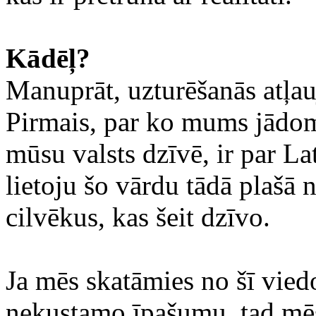
Kādēļ?
Manuprāt, uzturēšanās atļau
Pirmais, par ko mums jādo
mūsu valsts dzīvē, ir par La
lietoju šo vārdu tādā plašā 
cilvēkus, kas šeit dzīvo.
Ja mēs skatāmies no šī viedo
nekustamo īpašumu, tad mēs