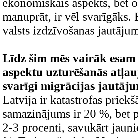
ekonomiskais aspekts, bet ot
manuprāt, ir vēl svarīgāks. E
valsts izdzīvošanas jautājum
Līdz šim mēs vairāk esam 
aspektu uzturēšanās atļauj
svarīgi migrācijas jautāj
Latvija ir katastrofas priek
samazinājums ir 20 %, bet 
2-3 procenti, savukārt jaun