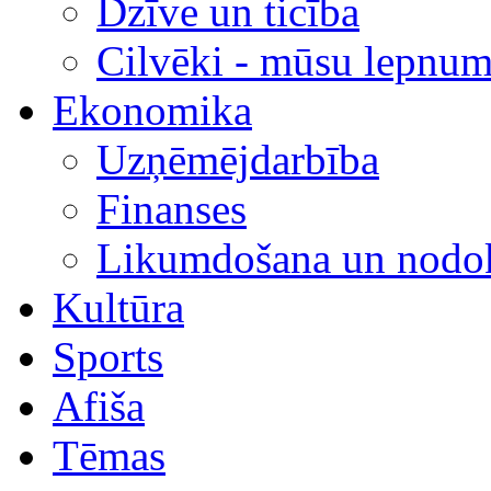
Dzīve un ticība
Cilvēki - mūsu lepnum
Ekonomika
Uzņēmējdarbība
Finanses
Likumdošana un nodok
Kultūra
Sports
Afiša
Tēmas