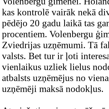
Volenbergu ģimenei. Holand
kas kontrolē vairāk nekā di
pēdējo 20 gadu laikā tas gan
procentiem. Volenbergu ģime
Zviedrijas uzņēmumi. Tā fakt
valsts. Bet tur ir ļoti interes
vienlaikus uzliek lielus nod
atbalsts uzņēmējus no viena
uzņēmēji maksā nodokļus.