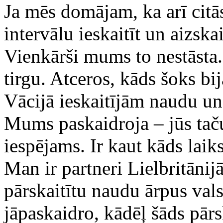
Ja mēs domājam, ka arī citās
intervālu ieskaitīt un aizskai
Vienkārši mums to nestāsta.
tirgu. Atceros, kāds šoks b
Vācijā ieskaitījām naudu un
Mums paskaidroja – jūs taču
iespējams. Ir kaut kāds laiks
Man ir partneri Lielbritānijā 
pārskaitītu naudu ārpus val
jāpaskaidro, kādēļ šāds pārs