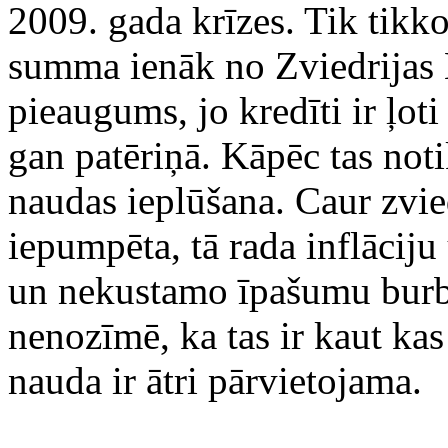
2009. gada krīzes. Tik tikko
summa ienāk no Zviedrijas L
pieaugums, jo kredīti ir ļot
gan patēriņā. Kāpēc tas not
naudas ieplūšana. Caur zvi
iepumpēta, tā rada inflāciju
un nekustamo īpašumu burb
nenozīmē, ka tas ir kaut kas
nauda ir ātri pārvietojama.