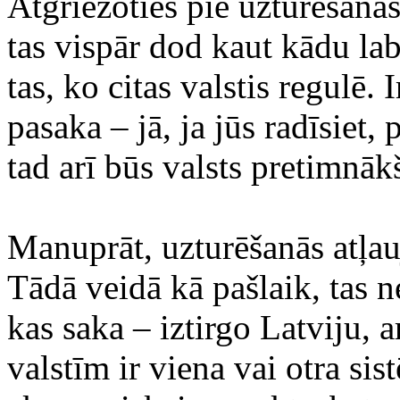
Atgriežoties pie uzturēšanās 
tas vispār dod kaut kādu la
tas, ko citas valstis regulē. 
pasaka – jā, ja jūs radīsiet
tad arī būs valsts pretimnāk
Manuprāt, uzturēšanās atļauj
Tādā veidā kā pašlaik, tas n
kas saka – iztirgo Latviju, a
valstīm ir viena vai otra sis