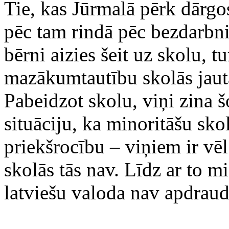
Tie, kas Jūrmalā pērk dārgos
pēc tam rindā pēc bezdarbni
bērni aizies šeit uz skolu, 
mazākumtautību skolās jaut
Pabeidzot skolu, viņi zina 
situāciju, ka minoritāšu sk
priekšrocību – viņiem ir vēl
skolās tās nav. Līdz ar to m
latviešu valoda nav apdraud