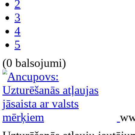
2
3
4
5
(0 balsojumi)
www