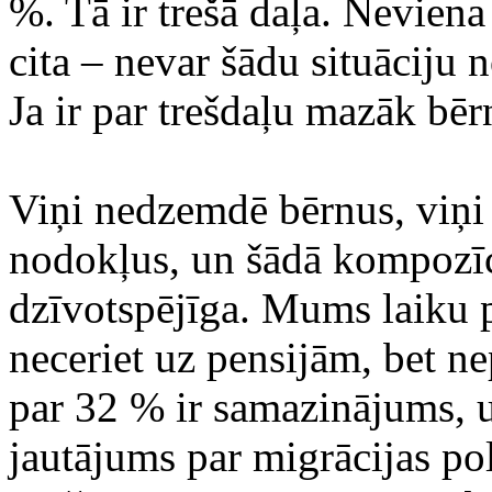
%. Tā ir trešā daļa. Neviena
cita – nevar šādu situāciju 
Ja ir par trešdaļu mazāk bēr
Viņi nedzemdē bērnus, viņi
nodokļus, un šādā kompozīci
dzīvotspējīga. Mums laiku 
neceriet uz pensijām, bet ne
par 32 % ir samazinājums, un
jautājums par migrācijas pol