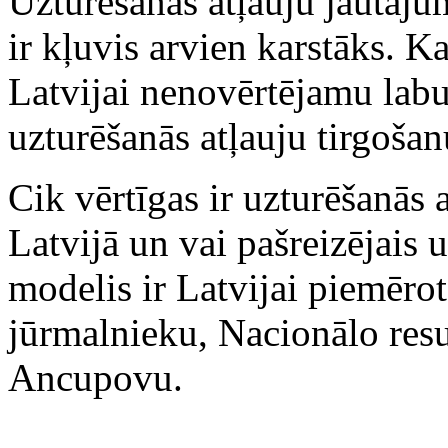
Uzturēšanās atļauju jautājum
ir kļuvis arvien karstāks. K
Latvijai nenovērtējamu labu
uzturēšanās atļauju tirgošan
Cik vērtīgas ir uzturēšanās a
Latvijā un vai pašreizējais 
modelis ir Latvijai piemērot
jūrmalnieku, Nacionālo resu
Ancupovu.