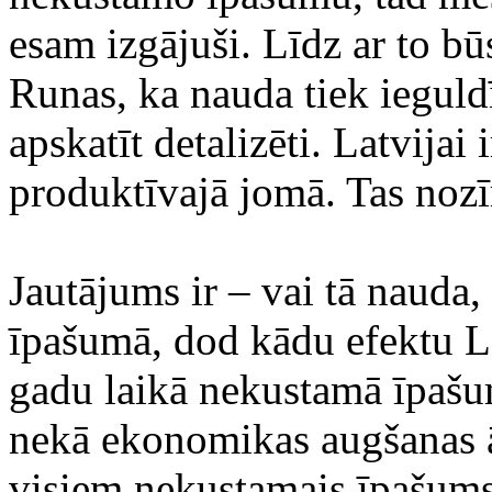
esam izgājuši. Līdz ar to bū
Runas, ka nauda tiek ieguld
apskatīt detalizēti. Latvijai
produktīvajā jomā. Tas noz
Jautājums ir – vai tā nauda,
īpašumā, dod kādu efektu L
gadu laikā nekustamā īpašum
nekā ekonomikas augšanas 
visiem nekustamais īpašums