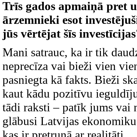
Trīs gados apmaiņā pret 
ārzemnieki esot investējuš
jūs vērtējat šīs investīcija
Mani satrauc, ka ir tik daud
neprecīza vai bieži vien vie
pasniegta kā fakts. Bieži sk
kaut kādu pozitīvu ieguldīj
tādi raksti – patīk jums vai 
glābusi Latvijas ekonomiku. 
kas ir pretrunā ar realitāti.