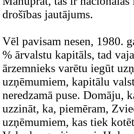
Manuprāt, tās ir nacionālās 
drošības jautājums.
Vēl pavisam nesen, 1980. g
% ārvalstu kapitāls, tad vaja
ārzemnieks varētu iegūt uz
uzņēmumiem, kapitālu valstīs
neredzamā puse. Domāju, ka
uzzināt, ka, piemēram, Zvie
uzņēmumiem, kas tiek kotēti