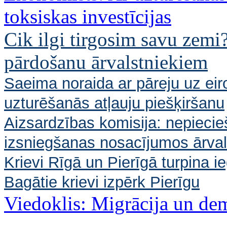
toksiskas investīcijas
Cik ilgi tirgosim savu zemi
pārdošanu ārvalstniekiem
Saeima noraida ar pāreju uz eiro
uzturēšanās atļauju piešķiršanu
Aizsardzības komisija: nepieci
izsniegšanas nosacījumos ārval
Krievi Rīgā un Pierīgā turpina ie
Bagātie krievi izpērk Pierīgu
Viedoklis: Migrācija un de