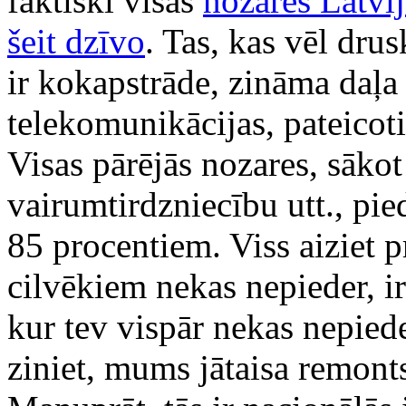
faktiski visas
nozares Latvij
šeit dzīvo
. Tas, kas vēl dru
ir kokapstrāde, zināma daļ
telekomunikācijas, pateico
Visas pārējās nozares, sāko
vairumtirdzniecību utt., pie
85 procentiem. Viss aiziet 
cilvēkiem nekas nepieder, ir
kur tev vispār nekas nepiede
ziniet, mums jātaisa remonts