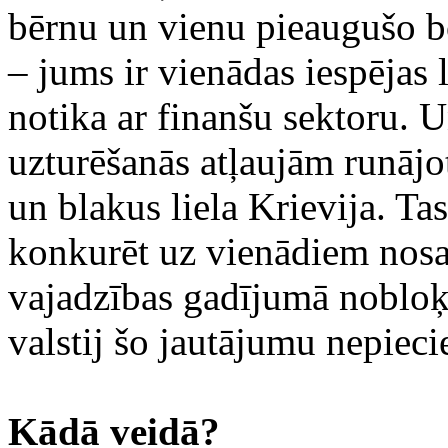
bērnu un vienu pieaugušo bo
– jums ir vienādas iespējas l
notika ar finanšu sektoru. U
uzturēšanās atļaujām runājot.
un blakus liela Krievija. Ta
konkurēt uz vienādiem nosa
vajadzības gadījumā nobloķ
valstij šo jautājumu nepieci
Kādā veidā?