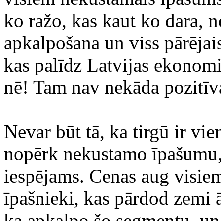
ko ražo, kas kaut ko dara, 
apkalpošana un viss pārējais 
kas palīdz Latvijas ekonomik
nē! Tam nav nekāda pozitīva
Nevar būt tā, ka tirgū ir vi
nopērk nekustamo īpašumu, 
iespējams. Cenas aug visiem.
īpašnieki, kas pārdod zemi 
ka apkalpo šo segmentu, u