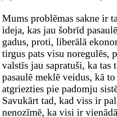
Mums problēmas sakne ir tajā
ideja, kas jau šobrīd pasaulē
gadus, proti, liberālā ekono
tirgus pats visu noregulēs,
valstīs jau sapratuši, ka tas
pasaulē meklē veidus, kā to r
atgriezties pie padomju sistē
Savukārt tad, kad viss ir pal
nenozīmē, ka visi ir vienādā