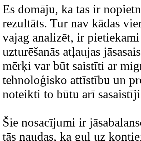
Es domāju, ka tas ir nopiet
rezultāts. Tur nav kādas vie
vajag analizēt, ir pietiekam
uzturēšanās atļaujas jāsasai
mērķi var būt saistīti ar mig
tehnoloģisko attīstību un pr
noteikti to būtu arī sasaistīj
Šie nosacījumi ir jāsabalansē
tās naudas, ka guļ uz konti