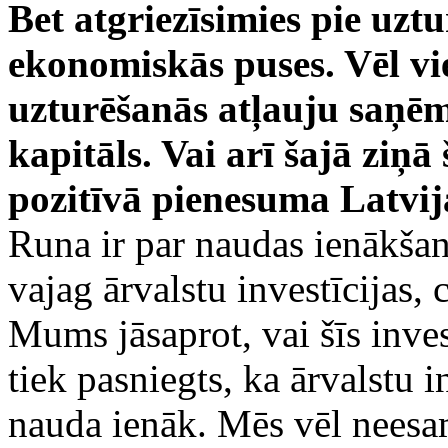
Bet atgriezīsimies pie uzt
ekonomiskās puses. Vēl vi
uzturēšanās atļauju saņēm
kapitāls. Vai arī šajā ziņ
pozitīvā pienesuma Latvi
Runa ir par naudas ienākša
vajag ārvalstu investīcijas, c
Mums jāsaprot, vai šīs invest
tiek pasniegts, ka ārvalstu in
nauda ienāk. Mēs vēl neesa