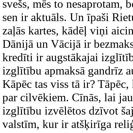
svešs, mēs to nesaprotam, b
sen ir aktuāls. Un īpaši R
zaļās kartes, kādēļ viņi aic
Dānijā un Vācijā ir bezmaks
kredīti ir augstākajai izglīt
izglītību apmaksā gandrīz au
Kāpēc tas viss tā ir? Tāpēc,
par cilvēkiem. Cīnās, lai ja
izglītību izvēlētos dzīvot ša
valstīm, kur ir atšķirīga reli