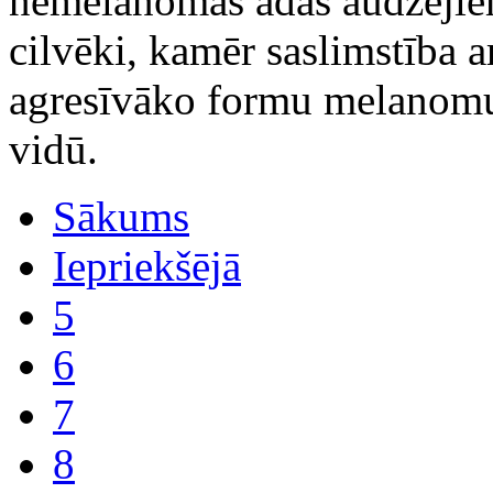
nemelanomas ādas audzējie
cilvēki, kamēr saslimstība a
agresīvāko formu melanomu
vidū.
Sākums
Iepriekšējā
5
6
7
8