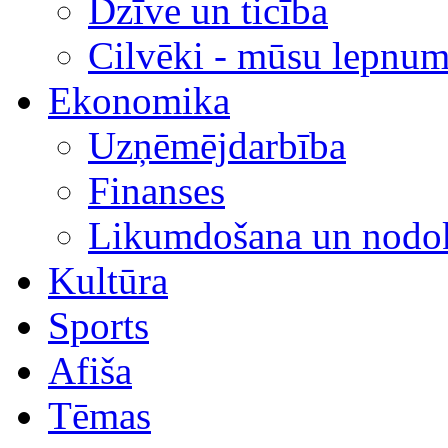
Dzīve un ticība
Cilvēki - mūsu lepnum
Ekonomika
Uzņēmējdarbība
Finanses
Likumdošana un nodok
Kultūra
Sports
Afiša
Tēmas