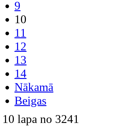
9
10
11
12
13
14
Nākamā
Beigas
10 lapa no 3241