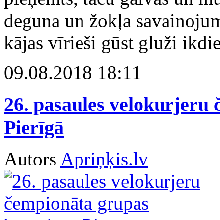
deguna un žokļa savainojum
kājas vīrieši gūst gluži ikdi
09.08.2018 18:11
26. pasaules velokurjeru
Pierīgā
Autors
Apriņķis.lv