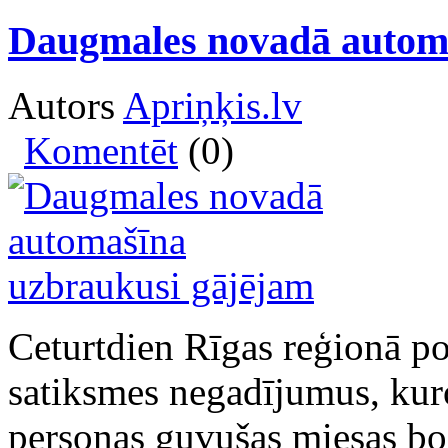
Daugmales novadā automa
Autors
Apriņķis.lv
Komentēt
(0)
Ceturtdien Rīgas reģionā pol
satiksmes negadījumus, kuros
personas guvušas miesas bo