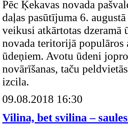
Pēc Ķekavas novada pašvald
daļas pasūtījuma 6. augustā
veikusi atkārtotas dzeramā 
novada teritorijā populāros 
ūdeņiem. Avotu ūdeni joproj
novārīšanas, taču peldvietās
izcila.
09.08.2018 16:30
Vilina, bet svilina – saule