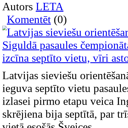
Autors
LETA
Komentēt
(0)
Latvijas sieviešu orientēšan
ieguva septīto vietu pasaule
izlasei pirmo etapu veica I
skrējiena bija septītā, par 
vietā esošās Šveices.