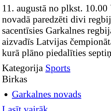
11. augustā no plkst. 10.0
novadā paredzēti divi regbi
sacentīsies Garkalnes regbi
aizvadīs Latvijas čempionāta
kurā plāno piedalīties septi
Kategorija
Sports
Birkas
Garkalnes novads
Lasīt vairāk...