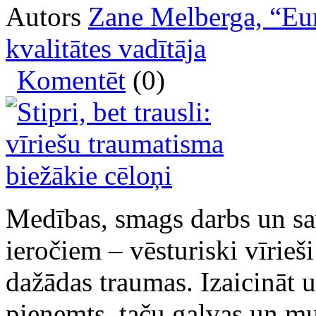
Autors
Zane Melberga, “Eur
kvalitātes vadītāja
Komentēt
(0)
Medības, smags darbs un sav
ieročiem – vēsturiski vīrieš
dažādas traumas. Izaicināt 
pieņemts, taču galvas un m