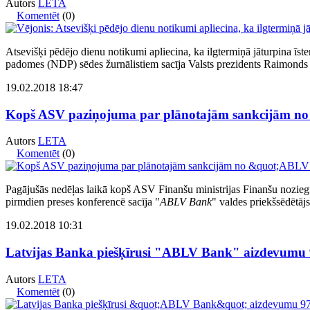
Autors
LETA
Komentēt
(0)
Atsevišķi pēdējo dienu notikumi apliecina, ka ilgtermiņā jāturpina īs
padomes (NDP) sēdes žurnālistiem sacīja Valsts prezidents Raimonds
19.02.2018 18:47
Kopš ASV paziņojuma par plānotajām sankcijām no 
Autors
LETA
Komentēt
(0)
Pagājušās nedēļas laikā kopš ASV Finanšu ministrijas Finanšu noziegu
pirmdien preses konferencē sacīja "
ABLV Bank
" valdes priekšsēdētāj
19.02.2018 10:31
Latvijas Banka piešķīrusi "ABLV Bank" aizdevumu 97
Autors
LETA
Komentēt
(0)