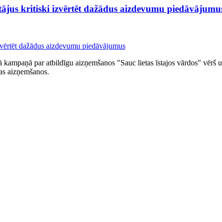
tājus kritiski izvērtēt dažādus aizdevumu piedāvājumu
šā kampaņā par atbildīgu aizņemšanos "Sauc lietas īstajos vārdos" vērš u
das aizņemšanos.