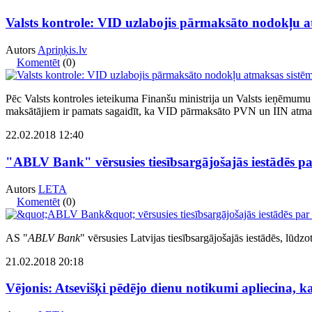
Valsts kontrole: VID uzlabojis pārmaksāto nodokļu a
Autors
Apriņķis.lv
Komentēt
(0)
Pēc Valsts kontroles ieteikuma Finanšu ministrija un Valsts ieņēmumu
maksātājiem ir pamats sagaidīt, ka VID pārmaksāto PVN un IIN atmaks
22.02.2018 12:40
"ABLV Bank" vērsusies tiesībsargājošajās iestādēs 
Autors
LETA
Komentēt
(0)
AS "
ABLV Bank
" vērsusies Latvijas tiesībsargājošajās iestādēs, lū
21.02.2018 20:18
Vējonis: Atsevišķi pēdējo dienu notikumi apliecina, k