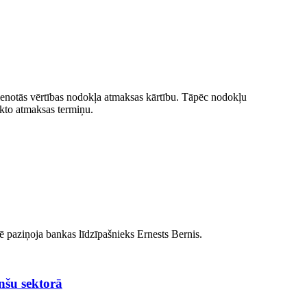
ienotās vērtības nodokļa atmaksas kārtību. Tāpēc nodokļu
kto atmaksas termiņu.
ē paziņoja bankas līdzīpašnieks Ernests Bernis.
anšu sektorā