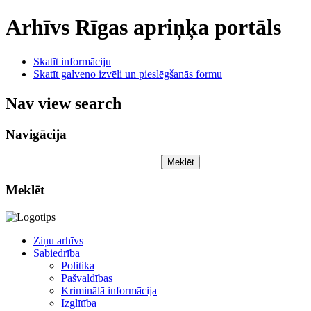
Arhīvs
Rīgas apriņķa portāls
Skatīt informāciju
Skatīt galveno izvēli un pieslēgšanās formu
Nav view search
Navigācija
Meklēt
Meklēt
Ziņu arhīvs
Sabiedrība
Politika
Pašvaldības
Kriminālā informācija
Izglītība