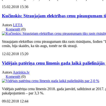
15.02.2018 15:36
Kučinskis: Straujajam elektrības cenu pieaugumam ti
Autors
LETA
Komentēt
(0)
Straujajam elektrības cenu pieaugumam tiks rasts risinājums, šodien "L
cenās, bija skaidrs, ka tās augs, tomēr ne tik strauji.
12.02.2018 15:20
Vidējais patēriņa cenu līmenis gada laikā palielinājā
Autors
Apriņķis.lv
Komentēt
(0)
Vidējais patēriņa cenu līmenis 2018. gada janvārī, salīdzinot ar 2017. 
pakalpojumiem – par 3,3 %.
09.02.2018 12:44