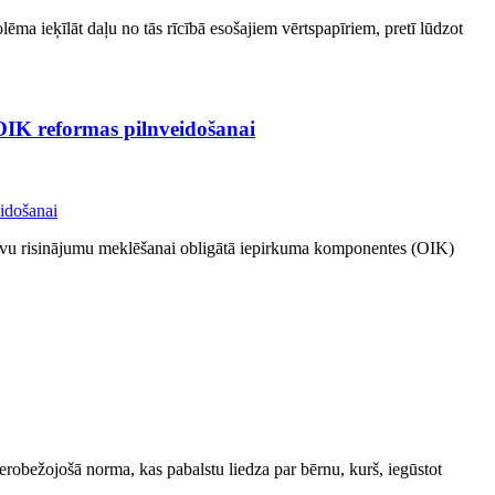
 nolēma ieķīlāt daļu no tās rīcībā esošajiem vērtspapīriem, pretī lūdzot
OIK reformas pilnveidošanai
īvu risinājumu meklēšanai obligātā iepirkuma komponentes (OIK)
erobežojošā norma, kas pabalstu liedza par bērnu, kurš, iegūstot