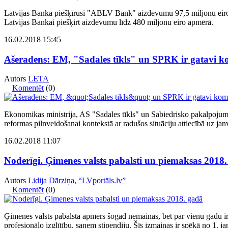
Latvijas Banka piešķīrusi "ABLV Bank" aizdevumu 97,5 miljonu eiro 
Latvijas Bankai piešķirt aizdevumu līdz 480 miljonu eiro apmērā.
16.02.2018 15:45
Ašeradens: EM, "Sadales tīkls" un SPRK ir gatavi 
Autors
LETA
Komentēt
(0)
Ekonomikas ministrija, AS "Sadales tīkls" un Sabiedrisko pakalpoju
reformas pilnveidošanai kontekstā ar radušos situāciju attiecībā uz ja
16.02.2018 11:07
Noderīgi. Ģimenes valsts pabalsti un piemaksas 2018
Autors
Lidija Dārziņa, “LVportāls.lv”
Komentēt
(0)
Ģimenes valsts pabalsta apmērs šogad nemainās, bet par vienu gadu ir p
profesionālo izglītību, saņem stipendiju. Šīs izmaiņas ir spēkā no 1. ja