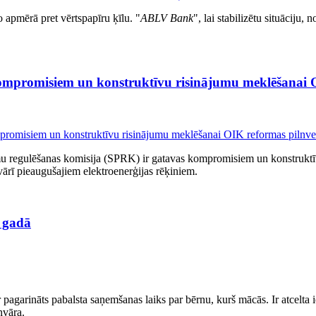
apmērā pret vērtspapīru ķīlu. "
ABLV Bank
", lai stabilizētu situāciju,
kompromisiem un konstruktīvu risinājumu meklēšanai 
mu regulēšanas komisija (SPRK) ir gatavas kompromisiem un konstrukt
nvārī pieaugušajiem elektroenerģijas rēķiniem.
. gadā
agarināts pabalsta saņemšanas laiks par bērnu, kurš mācās. Ir atcelta i
nvāra.