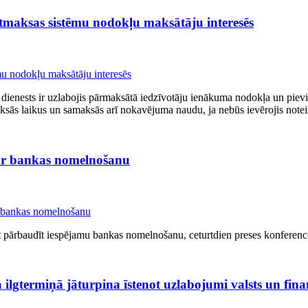
tmaksas sistēmu nodokļu maksātāju interesēs
 dienests ir uzlabojis pārmaksātā iedzīvotāju ienākuma nodokļa un piev
ās laikus un samaksās arī nokavējuma naudu, ja nebūs ievērojis notei
par bankas nomelnošanu
dzot pārbaudīt iespējamu bankas nomelnošanu, ceturtdien preses konferenc
a ilgtermiņā jāturpina īstenot uzlabojumi valsts un fin