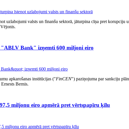
tenot uzlabojumi valsts un finanšu sektorā, jāturpina cīņa pret korupci
 Vējonis.
"ABLV Bank" izņemti 600 miljoni eiro
mu apkarošanas institūcijas ("
FinCEN
") paziņojuma par sankciju plān
s Ernests Bernis.
,5 miljonu eiro apmērā pret vērtspapīru ķīlu