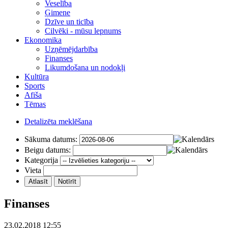
Veselība
Ģimene
Dzīve un ticība
Cilvēki - mūsu lepnums
Ekonomika
Uzņēmējdarbība
Finanses
Likumdošana un nodokļi
Kultūra
Sports
Afiša
Tēmas
Detalizēta meklēšana
Sākuma datums:
Beigu datums:
Kategorija
Vieta
Finanses
23.02.2018 12:55