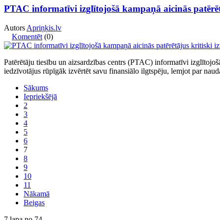
PTAC informatīvi izglītojošā kampaņā aicinās patērē
Autors
Apriņķis.lv
Komentēt
(0)
Patērētāju tiesību un aizsardzības centrs (PTAC) informatīvi izglītojo
iedzīvotājus rūpīgāk izvērtēt savu finansiālo ilgtspēju, lemjot par nau
Sākums
Iepriekšējā
2
3
4
5
6
7
8
9
10
11
Nākamā
Beigas
7 lapa no 74