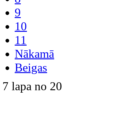
9
10
11
Nākamā
Beigas
7 lapa no 20