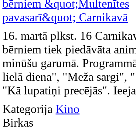
16. martā plkst. 16 Carnika
bērniem tiek piedāvāta ani
minūšu garumā. Programmā i
lielā diena", "Meža sargi",
"Kā lupatiņi precējās". Ieej
Kategorija
Kino
Birkas