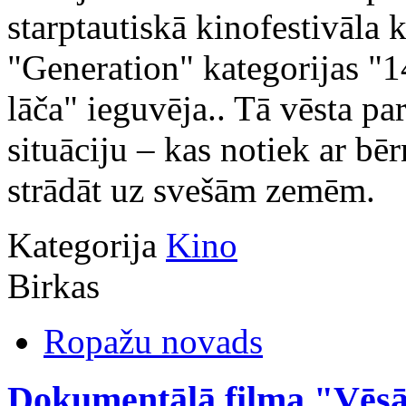
starptautiskā kinofestivāl
"Generation" kategorijas "1
lāča" ieguvēja.. Tā vēsta pa
situāciju – kas notiek ar bē
strādāt uz svešām zemēm.
Kategorija
Kino
Birkas
Ropažu novads
Dokumentālā filma "Vēsā