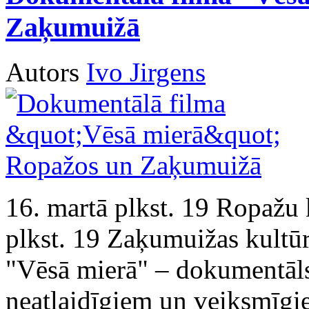
Zaķumuižā
Autors
Ivo Jirgens
16. martā plkst. 19 Ropažu 
plkst. 19 Zaķumuižas kultū
"Vēsā mierā" – dokumentāls
neatlaidīgiem un veiksmīgie