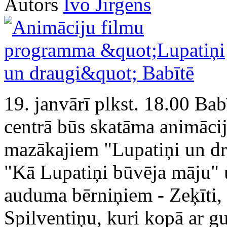
Autors
Ivo Jirgens
19. janvārī plkst. 18.00 Bab
centrā būs skatāma animāc
mazākajiem "Lupatiņi un dra
"Kā Lupatiņi būvēja māju" u.
auduma bērniņiem - Zeķīti,
Spilventiņu, kuri kopā ar 