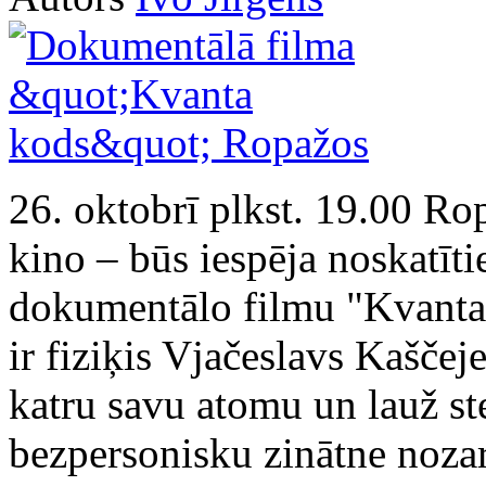
26. oktobrī plkst. 19.00 Rop
kino – būs iespēja noskatīti
dokumentālo filmu "Kvanta 
ir fiziķis Vjačeslavs Kaščeje
katru savu atomu un lauž st
bezpersonisku zinātne nozar