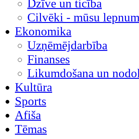
Dzīve un ticība
Cilvēki - mūsu lepnum
Ekonomika
Uzņēmējdarbība
Finanses
Likumdošana un nodok
Kultūra
Sports
Afiša
Tēmas