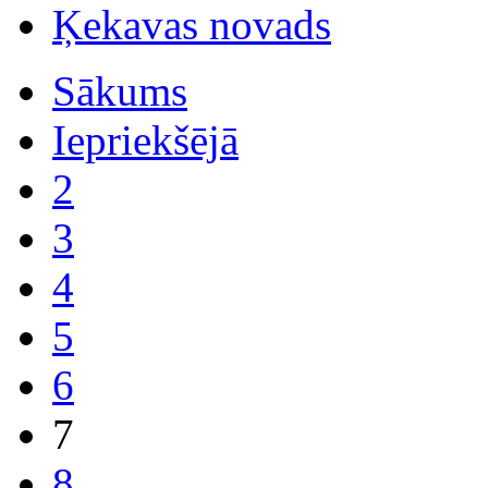
Ķekavas novads
Sākums
Iepriekšējā
2
3
4
5
6
7
8