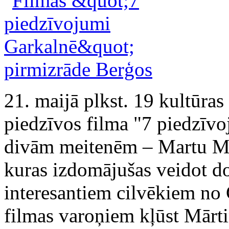
21. maijā plkst. 19 kultūras
piedzīvos filma "7 piedzīvo
divām meitenēm – Martu Mar
kuras izdomājušas veidot d
interesantiem cilvēkiem no
filmas varoņiem kļūst Mārt