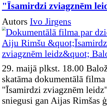
"Īsamirdzi zviagznēm lei
Autors
Ivo Jirgens
29. maijā plkst. 18.00 Balo
skatāma dokumentālā filma 
"Īsamirdzi zviagznēm leidz"
sniegusi gan Aijas Rimšas 