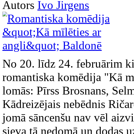
Autors
Ivo Jirgens
No 20. līdz 24. februārim 
romantiska komēdija "Kā mīl
lomās: Pīrss Brosnans, Sel
Kādreizējais nebēdnis Ričar
jomā sāncenšu nav vēl aizvi
sieva tā nedomā un dodas uz