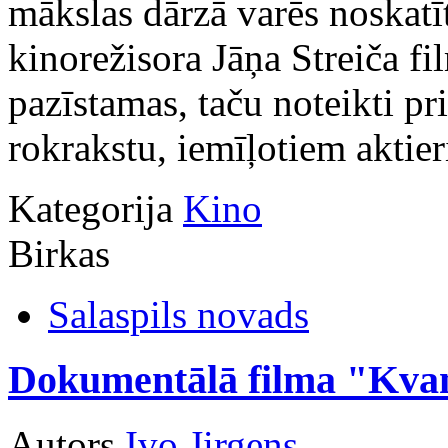
mākslas dārzā varēs noskatīti
kinorežisora Jāņa Streiča fi
pazīstamas, taču noteikti pr
rokrakstu, iemīļotiem aktie
Kategorija
Kino
Birkas
Salaspils novads
Dokumentālā filma "Kva
Autors
Ivo Jirgens