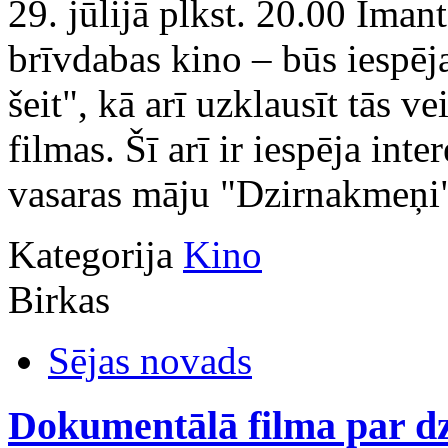
29. jūlijā plkst. 20.00 Ima
brīvdabas kino – būs iespēj
šeit", kā arī uzklausīt tās v
filmas. Šī arī ir iespēja in
vasaras māju "Dzirnakmeņi".
Kategorija
Kino
Birkas
Sējas novads
Dokumentālā filma par d