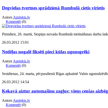
Degvielas tvertnes sprādzienā Rumbulā cietis vīrietis
Autors
Apriņķis.lv
Komentēt
(0)
Pirmdien, 26. martā, Stopiņu novada Rumbulā metināšanas darbu laikā 
26.03.2012 15:01
Nedēļas nogalē fiksēti pieci kūlas ugunsgrēki
Autors
Apriņķis.lv
Komentēt
(0)
Sestdienas, 24. marta, pēcpusdienā Rīgas apkaimē Valsts ugunsdzēsī
26.03.2012 14:54
Ķekavā aiztur automašīnu zagļus; viens cenšas aizbēg
Autors
Apriņķis.lv
Komentēt
(0)