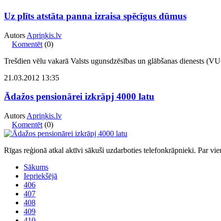
Uz plīts atstāta panna izraisa spēcīgus dūmus
Autors
Apriņķis.lv
Komentēt
(0)
Trešdien vēlu vakarā Valsts ugunsdzēsības un glābšanas dienests (VU
21.03.2012 13:35
Ādažos pensionārei izkrāpj 4000 latu
Autors
Apriņķis.lv
Komentēt
(0)
Rīgas reģionā atkal aktīvi sākuši uzdarboties telefonkrāpnieki. Par v
Sākums
Iepriekšējā
406
407
408
409
410