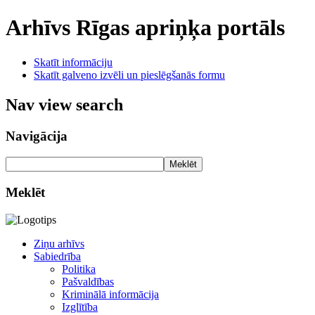
Arhīvs
Rīgas apriņķa portāls
Skatīt informāciju
Skatīt galveno izvēli un pieslēgšanās formu
Nav view search
Navigācija
Meklēt
Meklēt
Ziņu arhīvs
Sabiedrība
Politika
Pašvaldības
Kriminālā informācija
Izglītība