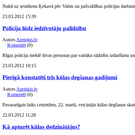
Naktī uz sestdienu Ķekavā pēc Valsts un pašvaldības policijas darbini
23.03.2012 15:39
Policija lūdz iedzīvotāju palīdzību
Autors
Apriņķis.lv
Komentēt
(0)
Rīgas policija meklē divas personas par vairāku zādzību izdarīšanu un
23.03.2012 10:15
Pierīgā konstatēti trīs kūlas degšanas gadījumi
Autors
Apriņķis.lv
Komentēt
(0)
Pavasarīgais laiks ceturtdien, 22. martā, veicinājis kūlas degšanas sk
22.03.2012 11:28
Kā apturēt kūlas dedzinātājus?