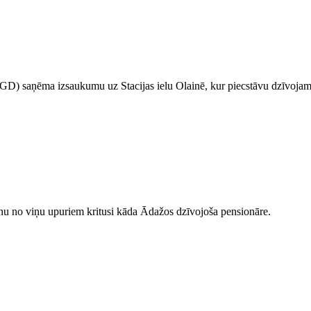
GD) saņēma izsaukumu uz Stacijas ielu Olainē, kur piecstāvu dzīvojam
ienu no viņu upuriem kritusi kāda Ādažos dzīvojoša pensionāre.