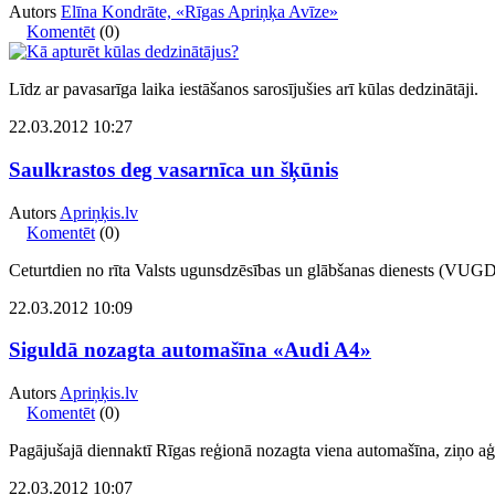
Autors
Elīna Kondrāte, «Rīgas Apriņķa Avīze»
Komentēt
(0)
Līdz ar pavasarīga laika iestāšanos sarosījušies arī kūlas dedzinātāji.
22.03.2012 10:27
Saulkrastos deg vasarnīca un šķūnis
Autors
Apriņķis.lv
Komentēt
(0)
Ceturtdien no rīta Valsts ugunsdzēsības un glābšanas dienests (VUGD
22.03.2012 10:09
Siguldā nozagta automašīna «Audi A4»
Autors
Apriņķis.lv
Komentēt
(0)
Pagājušajā diennaktī Rīgas reģionā nozagta viena automašīna, ziņo 
22.03.2012 10:07