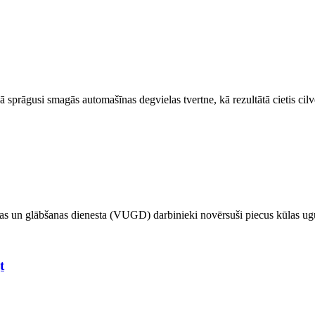
sprāgusi smagās automašīnas degvielas tvertne, kā rezultātā cietis cilv
bas un glābšanas dienesta (VUGD) darbinieki novērsuši piecus kūlas u
t