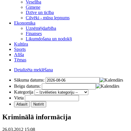
Veselība
Ģimene
Dzīve un ticība
Cilvēki - mūsu lepnums
Ekonomika
Uzņēmējdarbība
Finanses
Likumdošana un nodokļi
Kultūra
Sports
Afiša
Tēmas
Detalizēta meklēšana
Sākuma datums:
Beigu datums:
Kategorija
Vieta
Kriminālā informācija
26.03.2012 15:08