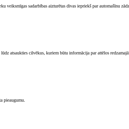
eku veiksmīgas sadarbības aizturētas divas iepriekš par automašīnu zādz
 lūdz atsaukties cilvēkus, kuriem būtu informācija par attēlos redzama
aita pieaugumu.