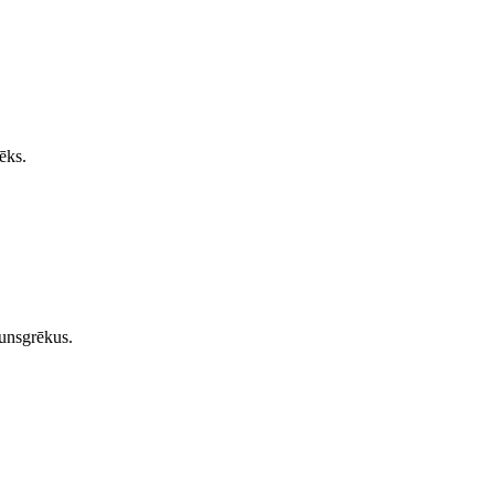
ēks.
gunsgrēkus.