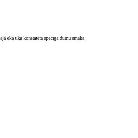
ajā ēkā tika konstatēta spēcīga dūmu smaka.