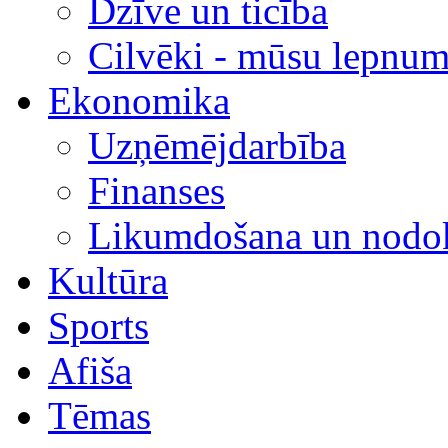
Dzīve un ticība
Cilvēki - mūsu lepnum
Ekonomika
Uzņēmējdarbība
Finanses
Likumdošana un nodok
Kultūra
Sports
Afiša
Tēmas