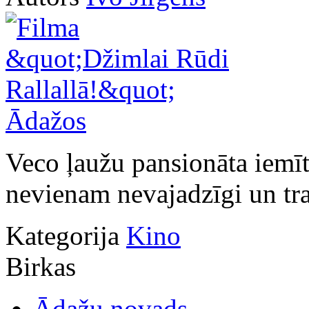
Veco ļaužu pansionāta iemīt
nevienam nevajadzīgi un tra
Kategorija
Kino
Birkas
Ādažu novads