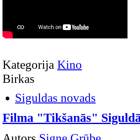
Kategorija
Kino
Birkas
Siguldas novads
Filma "Tikšanās" Siguldā 
Autors
Signe Grūbe