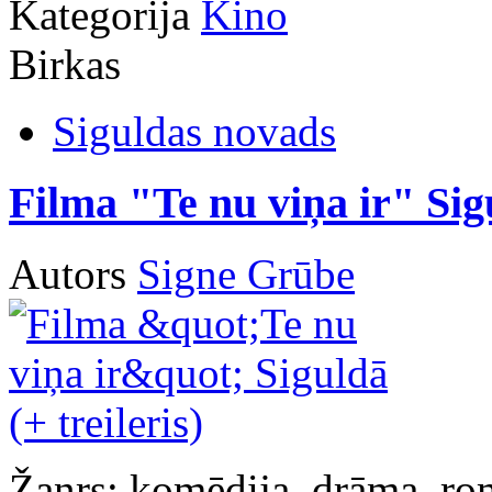
Kategorija
Kino
Birkas
Siguldas novads
Filma "Te nu viņa ir" Sigu
Autors
Signe Grūbe
Žanrs: komēdija, drāma, ro