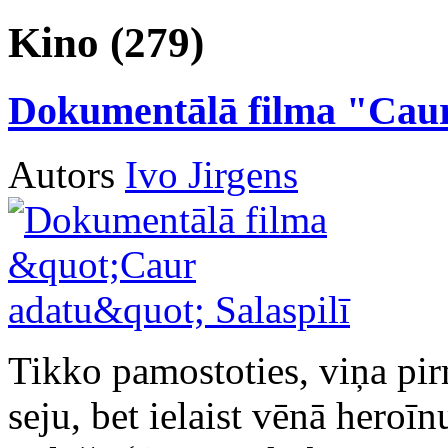
Kino (279)
Dokumentālā filma "Caur 
Autors
Ivo Jirgens
Tikko pamostoties, viņa pi
seju, bet ielaist vēnā heroīn