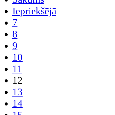
Iepriekšējā
7
8
9
10
11
12
13
14
15