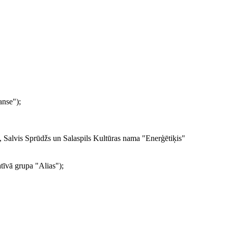
anse");
, Salvis Sprūdžs un Salaspils Kultūras nama "Enerģētiķis"
tīvā grupa "Alias");