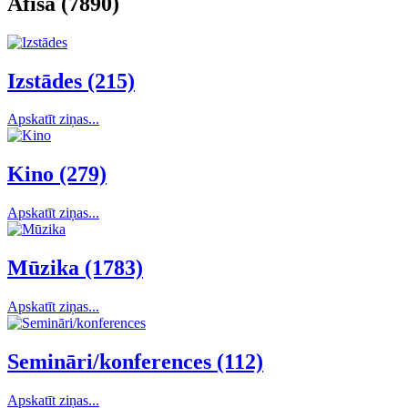
Afiša (7890)
Izstādes (215)
Apskatīt ziņas...
Kino (279)
Apskatīt ziņas...
Mūzika (1783)
Apskatīt ziņas...
Semināri/konferences (112)
Apskatīt ziņas...