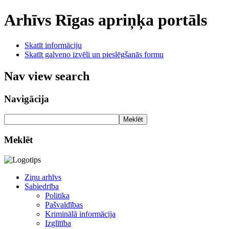
Arhīvs
Rīgas apriņķa portāls
Skatīt informāciju
Skatīt galveno izvēli un pieslēgšanās formu
Nav view search
Navigācija
Meklēt
Meklēt
Ziņu arhīvs
Sabiedrība
Politika
Pašvaldības
Kriminālā informācija
Izglītība