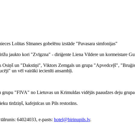
linieces Lolitas Sīmanes gobelēnu izstāde "Pavasara simfonijas"
rižu jaukto kori "Zvīgzna" - diriģente Liena Vildere un kormeistare G
un "Dakstiņi", Viktors Zemgals un grupa "Apvedceļš", "Bruģis", Ha
ji" un vēl vairāki iecienīti ansambļi.
eju grupu "FIVA" no Lietuvas un Krimuldas vidējās paaudzes deju grup
eku tirdziņš, kafejnīcas un Pils restorāns.
 tālrunis: 64024033, e-pasts:
hotel@birinupils.lv
.