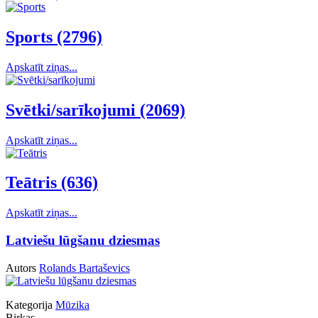
Sports (2796)
Apskatīt ziņas...
Svētki/sarīkojumi (2069)
Apskatīt ziņas...
Teātris (636)
Apskatīt ziņas...
Latviešu lūgšanu dziesmas
Autors
Rolands Bartaševics
Kategorija
Mūzika
Birkas