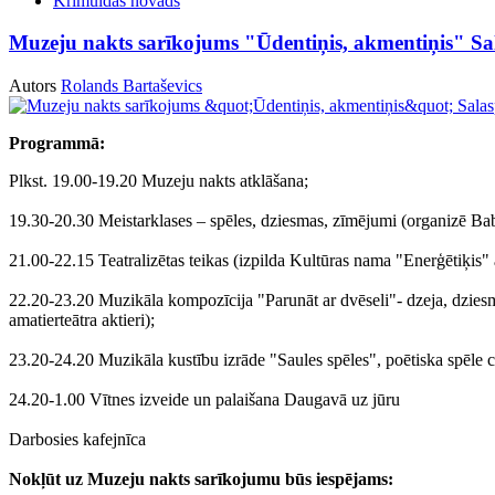
Krimuldas novads
Muzeju nakts sarīkojums "Ūdentiņis, akmentiņis" Sal
Autors
Rolands Bartaševics
Programmā:
Plkst. 19.00-19.20 Muzeju nakts atklāšana;
19.30-20.30 Meistarklases – spēles, dziesmas, zīmējumi (organizē Ba
21.00-22.15 Teatralizētas teikas (izpilda Kultūras nama "Enerģētiķis" a
22.20-23.20 Muzikāla kompozīcija "Parunāt ar dvēseli"- dzeja, dziesm
amatierteātra aktieri);
23.20-24.20 Muzikāla kustību izrāde "Saules spēles", poētiska spēle c
24.20-1.00 Vītnes izveide un palaišana Daugavā uz jūru
Darbosies kafejnīca
Nokļūt uz Muzeju nakts sarīkojumu būs iespējams: