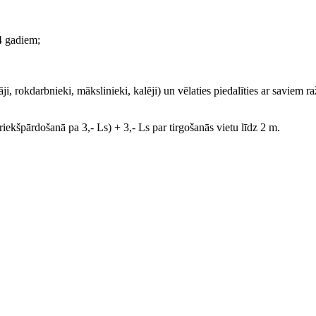
14 gadiem;
tāji, rokdarbnieki, mākslinieki, kalēji) un vēlaties piedalīties ar savie
riekšpārdošanā pa 3,- Ls) + 3,- Ls par tirgošanās vietu līdz 2 m.