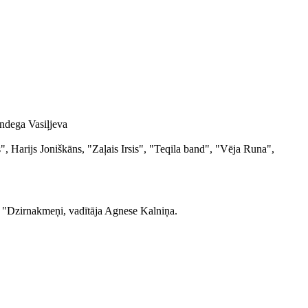
undega Vasiļjeva
rijs Joniškāns, "Zaļais Irsis", "Teqila band", "Vēja Runa",
a "Dzirnakmeņi, vadītāja Agnese Kalniņa.