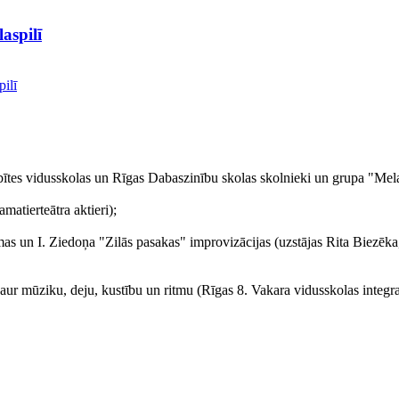
aspilī
bītes vidusskolas un Rīgas Dabaszinību skolas skolnieki un grupa "Mel
matierteātra aktieri);
as un I. Ziedoņa "Zilās pasakas" improvizācijas (uzstājas Rita Biezēka
aur mūziku, deju, kustību un ritmu (Rīgas 8. Vakara vidusskolas integra