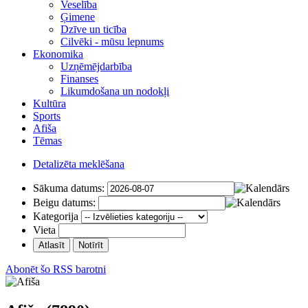
Veselība
Ģimene
Dzīve un ticība
Cilvēki - mūsu lepnums
Ekonomika
Uzņēmējdarbība
Finanses
Likumdošana un nodokļi
Kultūra
Sports
Afiša
Tēmas
Detalizēta meklēšana
Sākuma datums:
Beigu datums:
Kategorija
Vieta
Abonēt šo RSS barotni