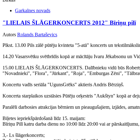
Garkalnes novads
"LIELAIS ŠLĀGERKONCERTS 2012" Bīriņu pilī
Autors
Rolands Bartaševics
Plkst. 13.00 Pils zālē pūtēju kvinteta "5-atā" koncerts un tekstilmāks
14.20 Vasarsvētku svētbrīdis kopā ar mācītāju Ivaru Jēkabsonu un Vid
15.00 LIELAIS ŠLĀGERKONCERTS. Dalībnieku vidū būs Roberts Osiņš 
"Novadnieki", "Flora", "Jūrkant", "Roja", "Emburgas Zēni", "Tālbraucē
Koncertu vadīs seriāla "UgunsGrēks" aktieris Andris Bērziņš.
Koncerta starplaikos uzstāsies Pūtēju orķestris "Aukštyn" kopā ar d
Paralēli darbosies atrakcijas bērniem un pieaugušajiem, izjādes, amatni
Biļetes iepriekšpārdošanā līdz 15. maijam:
Bīriņu Pilī katru darba dienu no 10:00 līdz 20:00 vai ar pārskaitījumu,
3,- Ls šlāgerkoncerts;