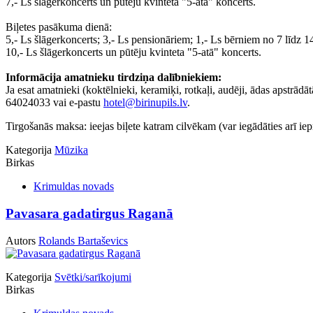
7,- Ls šlāgerkoncerts un pūtēju kvinteta "5-atā" koncerts.
Biļetes pasākuma dienā:
5,- Ls šlāgerkoncerts; 3,- Ls pensionāriem; 1,- Ls bērniem no 7 līdz 
10,- Ls šlāgerkoncerts un pūtēju kvinteta "5-atā" koncerts.
Informācija amatnieku tirdziņa dalībniekiem:
Ja esat amatnieki (koktēlnieki, keramiķi, rotkaļi, audēji, ādas apstrādā
64024033 vai e-pastu
hotel@birinupils.lv
.
Tirgošanās maksa: ieejas biļete katram cilvēkam (var iegādāties arī iep
Kategorija
Mūzika
Birkas
Krimuldas novads
Pavasara gadatirgus Raganā
Autors
Rolands Bartaševics
Kategorija
Svētki/sarīkojumi
Birkas