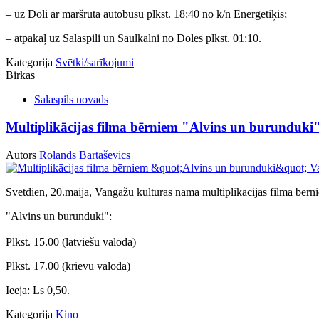
– uz Doli ar maršruta autobusu plkst. 18:40 no k/n Energētiķis;
– atpakaļ uz Salaspili un Saulkalni no Doles plkst. 01:10.
Kategorija
Svētki/sarīkojumi
Birkas
Salaspils novads
Multiplikācijas filma bērniem "Alvins un burunduki
Autors
Rolands Bartaševics
Svētdien, 20.maijā, Vangažu kultūras namā multiplikācijas filma bērn
"Alvins un burunduki":
Plkst. 15.00 (latviešu valodā)
Plkst. 17.00 (krievu valodā)
Ieeja: Ls 0,50.
Kategorija
Kino