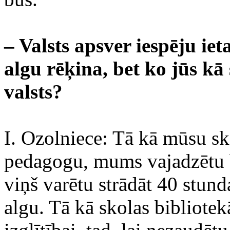
– Valsts apsver iespēju iet
algu rēķina, bet ko jūs kā 
valsts?
I. Ozolniece: Tā kā mūsu s
pedagogu, mums vajadzētu bi
viņš varētu strādāt 40 stun
algu. Tā kā skolas bibliotek