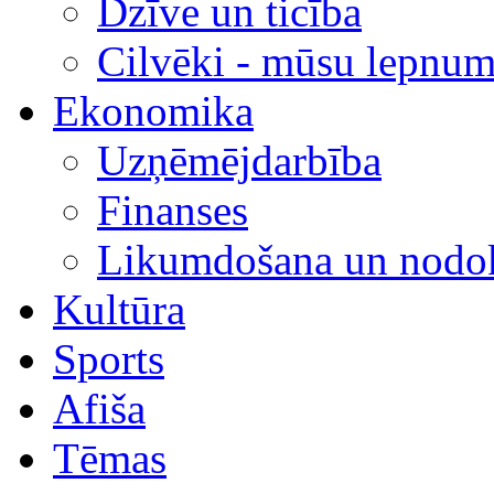
Dzīve un ticība
Cilvēki - mūsu lepnum
Ekonomika
Uzņēmējdarbība
Finanses
Likumdošana un nodok
Kultūra
Sports
Afiša
Tēmas