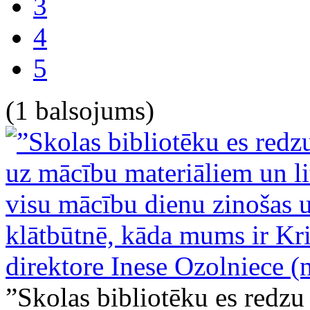
3
4
5
(1 balsojums)
”Skolas bibliotēku es redzu