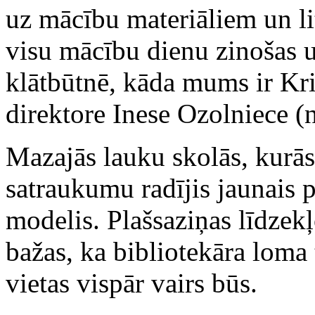
uz mācību materiāliem un li
visu mācību dienu zinošas u
klātbūtnē, kāda mums ir Kri
direktore Inese Ozolniece (n
Mazajās lauku skolās, kurā
satraukumu radījis jaunais
modelis. Plašsaziņas līdzekļ
bažas, ka bibliotekāra loma 
vietas vispār vairs būs.