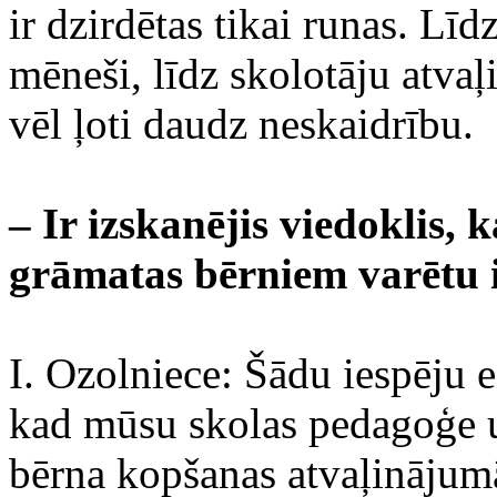
ir dzirdētas tikai runas. Līd
mēneši, līdz skolotāju atva
vēl ļoti daudz neskaidrību.
– Ir izskanējis viedoklis,
grāmatas bērniem varētu iz
I. Ozolniece: Šādu iespēju e
kad mūsu skolas pedagoģe un
bērna kopšanas atvaļinājumā