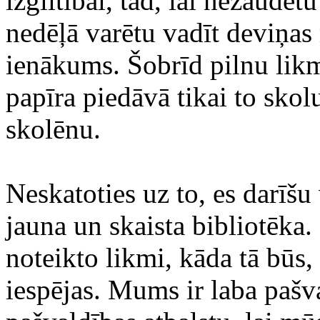
izglītībai, tad, lai nezaudēt
nedēļā varētu vadīt deviņas
ienākums. Šobrīd pilnu likm
papīra piedāvā tikai to skol
skolēnu.
Neskatoties uz to, es darīšu
jauna un skaista bibliotēka.
noteikto likmi, kāda tā būs,
iespējas. Mums ir laba pašv