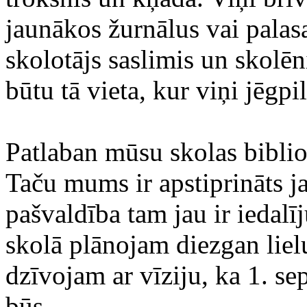
jaunākos žurnālus vai palasa
skolotājs saslimis un skolēn
būtu tā vieta, kur viņi jēgpi
Patlaban mūsu skolas bibliot
Taču mums ir apstiprināts ja
pašvaldība tam jau ir iedalī
skolā plānojam diezgan lie
dzīvojam ar vīziju, ka 1. s
būs.