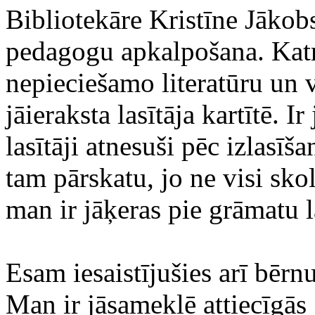
Bibliotekāre Kristīne Jākobs
pedagogu apkalpošana. Katr
nepieciešamo literatūru un v
jāieraksta lasītāja kartītē. I
lasītāji atnesuši pēc izlasī
tam pārskatu, jo ne visi skol
man ir jāķeras pie grāmatu 
Esam iesaistījušies arī bēr
Man ir jāsameklē attiecīgās 