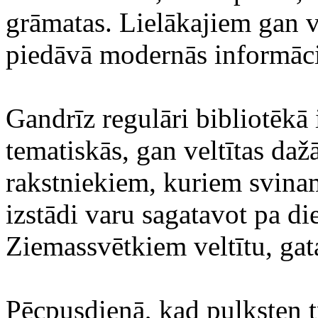
grāmatas. Lielākajiem gan va
piedāvā modernās informāci
Gandrīz regulāri bibliotēkā 
tematiskās, gan veltītas da
rakstniekiem, kuriem svinam
izstādi varu sagatavot pa di
Ziemassvētkiem veltītu, gat
Pēcpusdienā, kad pulksten t