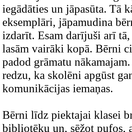
iegādāties un jāpasūta. Tā k
eksemplāri, jāpamudina bērnu
izdarīt. Esam darījuši arī t
lasām vairāki kopā. Bērni ci
padod grāmatu nākamajam. V
redzu, ka skolēni apgūst gan
komunikācijas iemaņas.
Bērni līdz piektajai klasei b
bibliotēku un, sēžot pufos, a