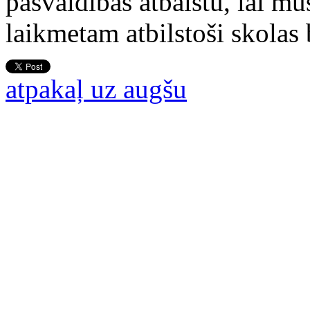
pašvaldības atbalstu, lai m
laikmetam atbilstoši skolas
atpakaļ uz augšu