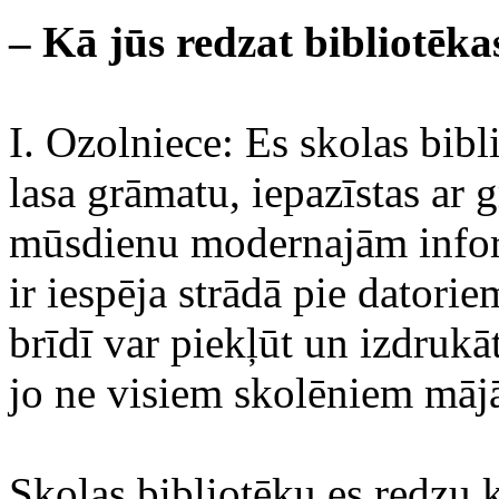
– Kā jūs redzat bibliotēka
I. Ozolniece: Es skolas bibl
lasa grāmatu, iepazīstas ar 
mūsdienu modernajām infor
ir iespēja strādā pie datorie
brīdī var piekļūt un izdruk
jo ne visiem skolēniem mājās
Skolas bibliotēku es redzu 