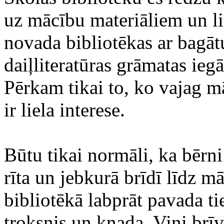
uz mācību materiāliem un lit
novada bibliotēkas ar bagātu
daiļliteratūras grāmatas iegā
Pērkam tikai to, ko vajag 
ir liela interese.
Būtu tikai normāli, ka bērni
rīta un jebkurā brīdī līdz 
bibliotēkā labprāt pavada t
troksnis un kņada. Viņi brīv