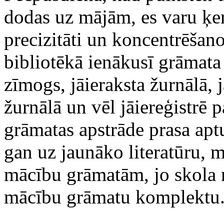
dodas uz mājām, es varu ķer
precizitāti un koncentrēšano
bibliotēkā ienākusī grāmata –
zīmogs, jāieraksta žurnālā, 
žurnālā un vēl jāiereģistrē 
grāmatas apstrāde prasa apt
gan uz jaunāko literatūru, 
mācību grāmatām, jo skola 
mācību grāmatu komplektu