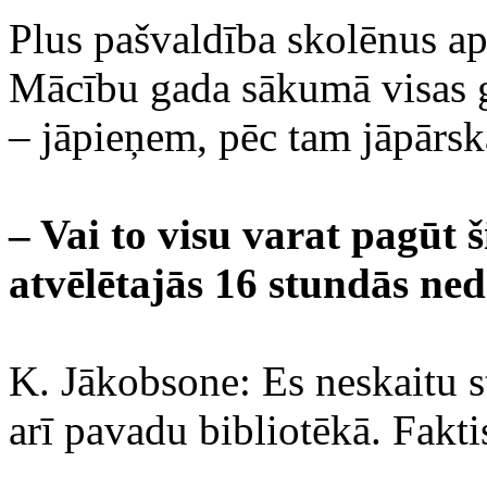
Plus pašvaldība skolēnus ap
Mācību gada sākumā visas gr
– jāpieņem, pēc tam jāpārsk
– Vai to visu varat pagūt
atvēlētajās 16 stundās ned
K. Jākobsone: Es neskaitu st
arī pavadu bibliotēkā. Faktis