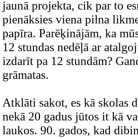
jaunā projekta, cik par to 
pienāksies viena pilna likm
papīra. Parēķinājām, ka mūs
12 stundas nedēļā ar atalg
izdarīt pa 12 stundām? Gand
grāmatas.
Atklāti sakot, es kā skolas 
nekā 20 gadus jūtos it kā va
laukos. 90. gados, kad dibin