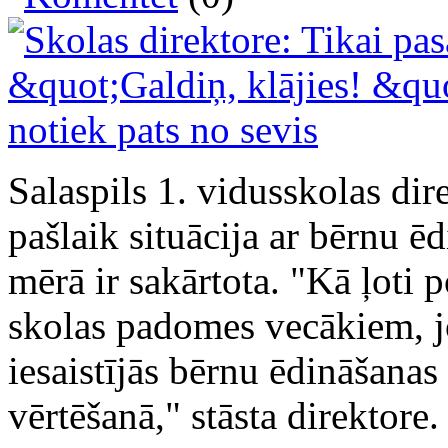
Salaspils 1. vidusskolas dir
pašlaik situācija ar bērnu ēd
mērā ir sakārtota. "Kā ļoti 
skolas padomes vecākiem, jo
iesaistījās bērnu ēdināšana
vērtēšanā," stāsta direktore.