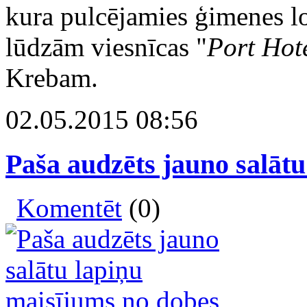
kura pulcējamies ģimenes l
lūdzām viesnīcas "
Port Hot
Krebam.
02.05.2015 08:56
Paša audzēts jauno salāt
Komentēt
(0)