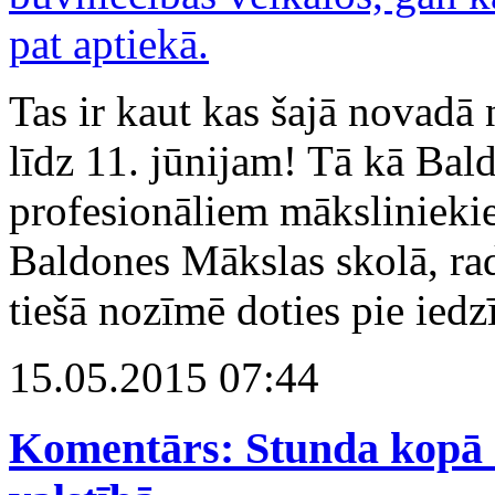
Tas ir kaut kas šajā novadā n
līdz 11. jūnijam! Tā kā Bald
profesionāliem māksliniekiem
Baldones Mākslas skolā, ra
tiešā nozīmē doties pie iedz
15.05.2015 07:44
Komentārs: Stunda kopā 