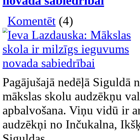
novada sabiedrībai
Komentēt
(4)
Pagājušajā nedēļā Siguldā n
mākslas skolu audzēkņu val
apbalvošana. Viņu vidū ir a
audzēkņi no Inčukalna, Ikšķ
Siguldas.