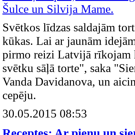
Svētkos līdzas saldajām tort
kūkas. Lai ar jaunām idejām 
pirmo reizi Latvijā rīkojam
svētku sāļā torte", saka "Si
Vanda Davidanova, un aicina
cepēju.
30.05.2015 08:53
Receptes: Ar pienu un sie