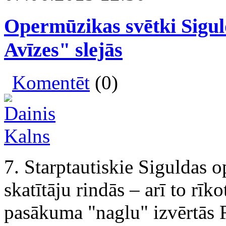
Opermūzikas svētki Sigul
Avīzes" slejās
Komentēt
(0)
7. Starptautiskie Siguldas 
skatītāju rindās – arī to rīk
pasākuma "naglu" izvērtās R