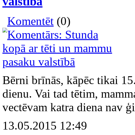
valstībā
Komentēt
(0)
Bērni brīnās, kāpēc tikai 1
dienu. Vai tad tētim, mam
vectēvam katra diena nav ģ
13.05.2015 12:49