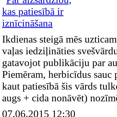
Ikdienas steigā mēs uzticam
vaļas iedziļināties svešvārd
gatavojot publikāciju par a
Piemēram, herbicīdus sauc p
kaut patiesībā šis vārds tul
augs + cida nonāvēt) nozīmē
07.06.2015 12:30