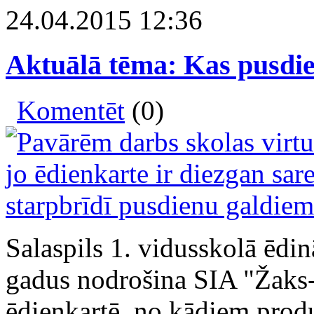
24.04.2015 12:36
Aktuālā tēma: Kas pusdie
Komentēt
(0)
Salaspils 1. vidusskolā ēdi
gadus nodrošina SIA "Žaks-
ēdienkartē, no kādiem produ