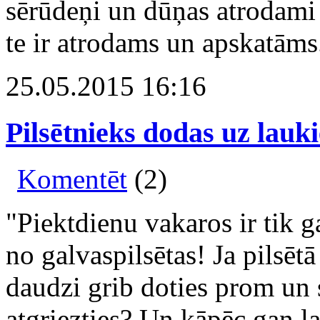
sērūdeņi un dūņas atrodami ti
te ir atrodams un apskatāms
25.05.2015 16:16
Pilsētnieks dodas uz lauk
Komentēt
(2)
"Piektdienu vakaros ir tik 
no galvaspilsētas! Ja pilsētā
daudzi grib doties prom un 
atgriezties? Un kāpēc gan la