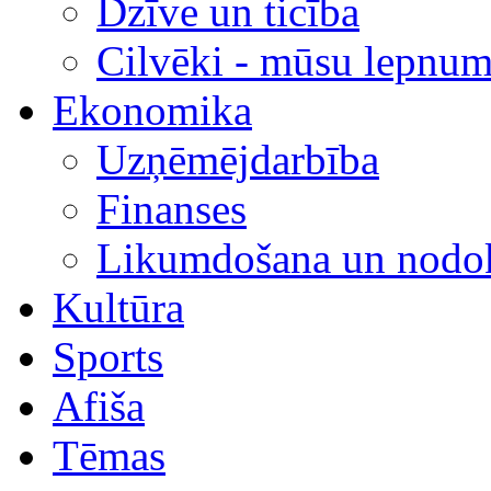
Dzīve un ticība
Cilvēki - mūsu lepnum
Ekonomika
Uzņēmējdarbība
Finanses
Likumdošana un nodok
Kultūra
Sports
Afiša
Tēmas