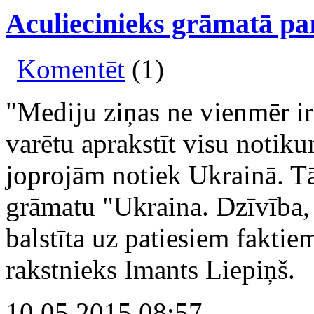
Aculiecinieks grāmatā p
Komentēt
(1)
"Mediju ziņas ne vienmēr ir 
varētu aprakstīt visu notiku
joprojām notiek Ukrainā. T
grāmatu "Ukraina. Dzīvība, 
balstīta uz patiesiem faktiem
rakstnieks Imants Liepiņš.
10.05.2015 08:57