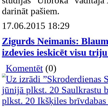
studijas "Ulbroka" vadītāja 
darināt pašiem.
17.06.2015 18:29
Zigurds Neimanis: Blau
izdevies ieskicēt visu tr
Komentēt
(0)