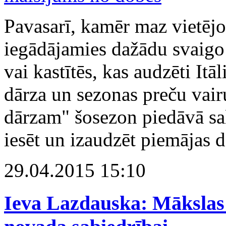
Pavasarī, kamēr maz vietējo
iegādājamies dažādu svaigo
vai kastītēs, kas audzēti Itā
dārza un sezonas preču vai
dārzam" šosezon piedāvā sa
iesēt un izaudzēt piemājas d
29.04.2015 15:10
Ieva Lazdauska: Mākslas 