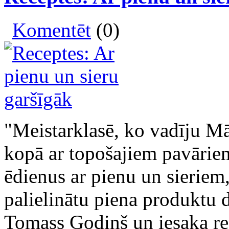
Komentēt
(0)
"Meistarklasē, ko vadīju Mā
kopā ar topošajiem pavārie
ēdienus ar pienu un sieriem,
palielinātu piena produktu 
Tomass Godiņš un iesaka rec