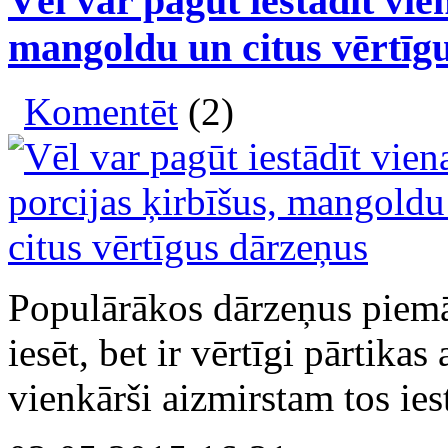
Vēl var pagūt iestādīt vie
mangoldu un citus vērtīg
Komentēt
(2)
Populārākos dārzeņus piemāj
iesēt, bet ir vērtīgi pārtika
vienkārši aizmirstam tos iest