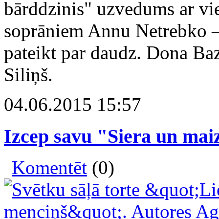
bārddzinis" uzvedums ar vi
soprāniem Annu Netrebko – 
pateikt par daudz. Dona Baz
Siliņš.
04.06.2015 15:57
Izcep savu "Siera un maiz
Komentēt
(0)