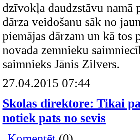
dzīvokļa daudzstāvu namā pā
dārza veidošanu sāk no jaun
piemājas dārzam un kā tos pa
novada zemnieku saimniecīb
saimnieks Jānis Zilvers.
27.04.2015 07:44
Skolas direktore: Tikai pa
notiek pats no sevis
Komentēt
(0)