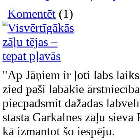
Komentēt
(1)
"Ap Jāņiem ir ļoti labs laiks
zied paši labākie ārstniecīb
piecpadsmit dažādas labvēlī
stāsta Garkalnes zāļu sieva 
kā izmantot šo iespēju.