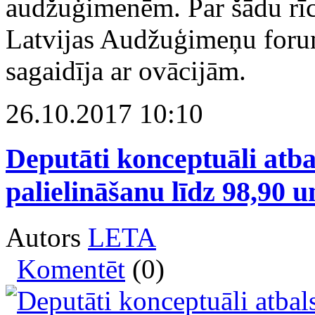
audžuģimenēm. Par šādu rīc
Latvijas Audžuģimeņu forum
sagaidīja ar ovācijām.
26.10.2017 10:10
Deputāti konceptuāli atb
palielināšanu līdz 98,90 u
Autors
LETA
Komentēt
(0)