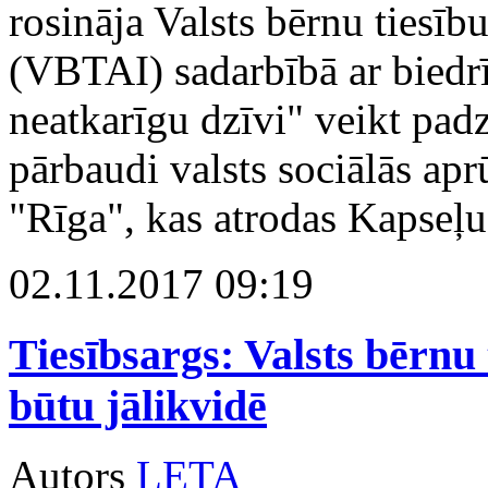
rosināja Valsts bērnu tiesīb
(VBTAI) sadarbībā ar biedrī
neatkarīgu dzīvi" veikt padz
pārbaudi valsts sociālās ap
"Rīga", kas atrodas Kapseļu
02.11.2017 09:19
Tiesībsargs: Valsts bērnu 
būtu jālikvidē
Autors
LETA