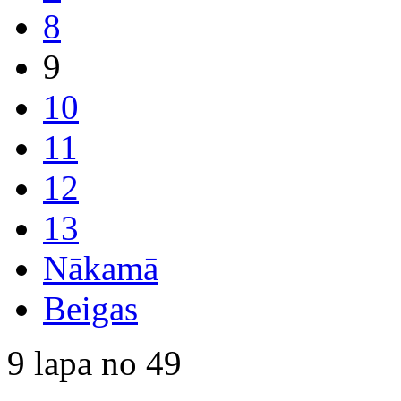
8
9
10
11
12
13
Nākamā
Beigas
9 lapa no 49