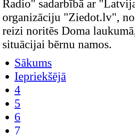
Radio" sadarbībā ar "Latvija
organizāciju "Ziedot.lv", n
reizi noritēs Doma laukumā
situācijai bērnu namos.
Sākums
Iepriekšējā
4
5
6
7