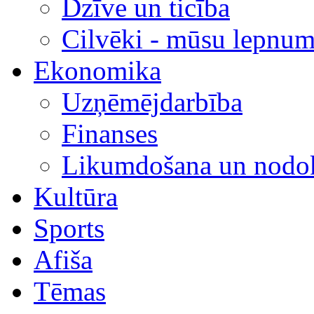
Dzīve un ticība
Cilvēki - mūsu lepnum
Ekonomika
Uzņēmējdarbība
Finanses
Likumdošana un nodok
Kultūra
Sports
Afiša
Tēmas