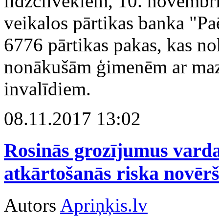
līdzcilvēkiem, 10. novembr
veikalos pārtikas banka "Pa
6776 pārtikas pakas, kas n
nonākušām ģimenēm ar maz
invalīdiem.
08.11.2017 13:02
Rosinās grozījumus varda
atkārtošanās riska novēr
Autors
Apriņķis.lv