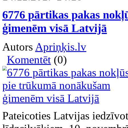
6776 pārtikas pakas nok
ģimenēm visā Latvijā
Autors
Apriņķis.lv
Komentēt
(0)
Pateicoties Latvijas iedzīvo