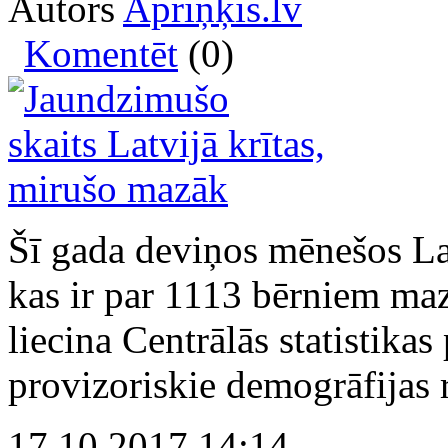
Autors
Apriņķis.lv
Komentēt
(0)
Šī gada deviņos mēnešos La
kas ir par 1113 bērniem maz
liecina Centrālās statistika
provizoriskie demogrāfijas r
17.10.2017 14:14