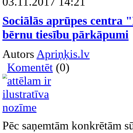
03.11.2017 14:21
Sociālās aprūpes centra "R
bērnu tiesību pārkāpumi
Autors
Apriņķis.lv
Komentēt
(0)
Pēc saņemtām konkrētām sū