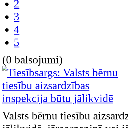
2
3
4
5
(0 balsojumi)
Valsts bērnu tiesību aizsar