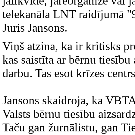
jālikvidē, jāreorganizē vai 
telekanāla LNT raidījumā "9
Juris Jansons.
Viņš atzina, ka ir kritisks 
kas saistīta ar bērnu tiesību
darbu. Tas esot krīzes centrs
Jansons skaidroja, ka VBTAI
Valsts bērnu tiesību aizsar
Taču gan žurnālistu, gan Tie