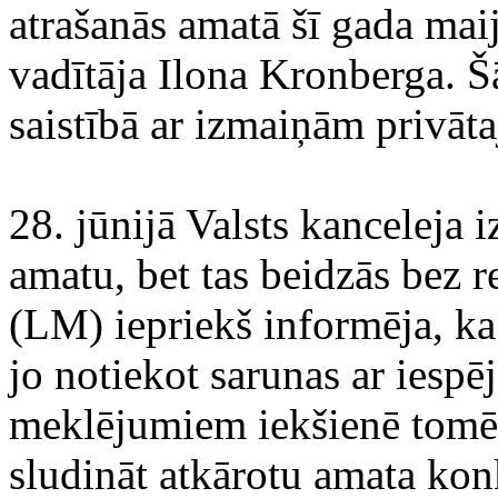
atrašanās amatā šī gada ma
vadītāja Ilona Kronberga. 
saistībā ar izmaiņām privāta
28. jūnijā Valsts kanceleja
amatu, bet tas beidzās bez r
(LM) iepriekš informēja, ka
jo notiekot sarunas ar iesp
meklējumiem iekšienē tomēr
sludināt atkārotu amata kon