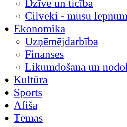
Dzīve un ticība
Cilvēki - mūsu lepnum
Ekonomika
Uzņēmējdarbība
Finanses
Likumdošana un nodok
Kultūra
Sports
Afiša
Tēmas