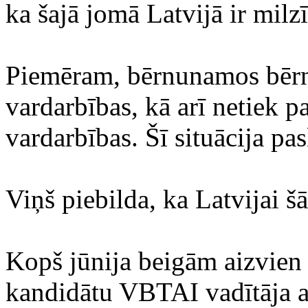
ka šajā jomā Latvijā ir milz
Piemēram, bērnunamos bērni
vardarbības, kā arī netiek p
vardarbības. Šī situācija pas
Viņš piebilda, ka Latvijai š
Kopš jūnija beigām aizvien 
kandidātu VBTAI vadītāja a