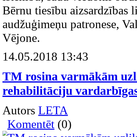
Bērnu tiesību aizsardzības 
audžuģimeņu patronese, Val
Vējone.
14.05.2018 13:43
TM rosina varmākām uzli
rehabilitāciju vardarbīg
Autors
LETA
Komentēt
(0)