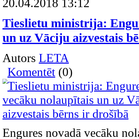
20.04.2018 13:12
Tieslietu ministrija: Eng
un uz Vāciju aizvestais bē
Autors
LETA
Komentēt
(0)
Engures novadā vecāku nola