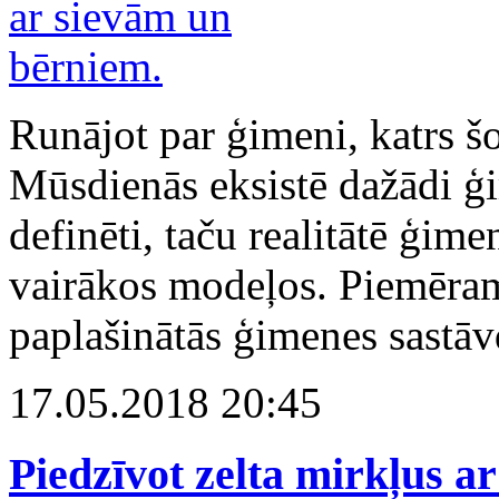
Runājot par ģimeni, katrs šo
Mūsdienās eksistē dažādi ģi
definēti, taču realitātē ģim
vairākos modeļos. Piemēram
paplašinātās ģimenes sastāv
17.05.2018 20:45
Piedzīvot zelta mirkļus a