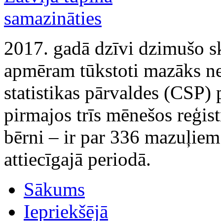
2017. gadā dzīvi dzimušo sk
apmēram tūkstoti mazāks ne
statistikas pārvaldes (CSP) 
pirmajos trīs mēnešos reģis
bērni – ir par 336 mazuļie
attiecīgajā periodā.
Sākums
Iepriekšējā