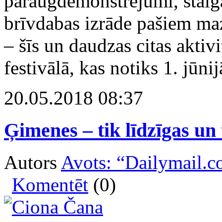
paraugdemonstrējumi, staig
brīvdabas izrāde pašiem ma
– šīs un daudzas citas akti
festivālā, kas notiks 1. jūni
20.05.2018 08:37
Ģimenes – tik līdzīgas un
Autors
Avots: “Dailymail.c
Komentēt
(0)