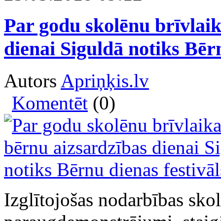
Par godu skolēnu brīvlai
dienai Siguldā notiks Bērn
Autors
Apriņķis.lv
Komentēt
(0)
Izglītojošas nodarbības sko