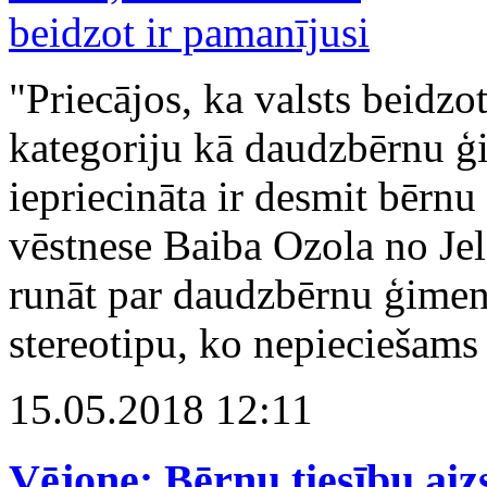
"Priecājos, ka valsts beidzo
kategoriju kā daudzbērnu ģ
iepriecināta ir desmit bēr
vēstnese Baiba Ozola no Jelg
runāt par daudzbērnu ģimen
stereotipu, ko nepieciešams
15.05.2018 12:11
Vējone: Bērnu tiesību aiz