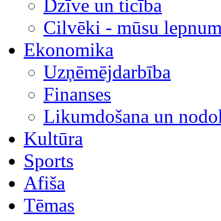
Dzīve un ticība
Cilvēki - mūsu lepnum
Ekonomika
Uzņēmējdarbība
Finanses
Likumdošana un nodok
Kultūra
Sports
Afiša
Tēmas