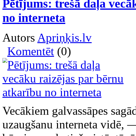
Pētījums: trešā daļa vecā
no interneta
Autors
Apriņķis.lv
Komentēt
(0)
Vecākiem galvassāpes sagādā n
uzaugšanu interneta vidē, — 