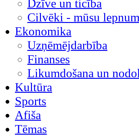
Dzīve un ticība
Cilvēki - mūsu lepnum
Ekonomika
Uzņēmējdarbība
Finanses
Likumdošana un nodok
Kultūra
Sports
Afiša
Tēmas