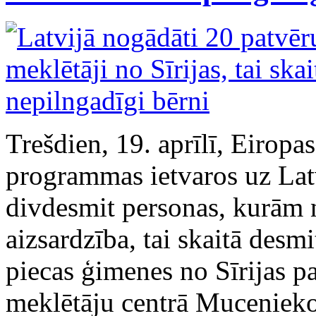
Trešdien, 19. aprīlī, Eiropa
programmas ietvaros uz Latv
divdesmit personas, kurām 
aizsardzība, tai skaitā desm
piecas ģimenes no Sīrijas p
meklētāju centrā Mucenieko