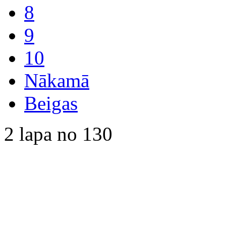
8
9
10
Nākamā
Beigas
2 lapa no 130