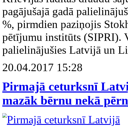
pagājušajā gadā palielināju
%, pirmdien paziņojis Stok
pētījumu institūts (SIPRI). V
palielinājušies Latvijā un L
20.04.2017 15:28
Pirmajā ceturksnī Latv
mazāk bērnu nekā pērn 