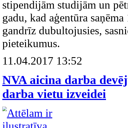
stipendijām studijām un pētn
gadu, kad aģentūra saņēma 1
gandrīz dubultojusies, sasn
pieteikumus.
11.04.2017 13:52
NVA aicina darba devēju
darba vietu izveidei