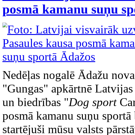
posmā kamanu suņu sp
Nedēļas nogalē Ādažu nova
"Gungas" apkārtnē Latvijas
un biedrības "
Dog sport
Car
posmā kamanu suņu sportā b
startējuši mūsu valsts pārst