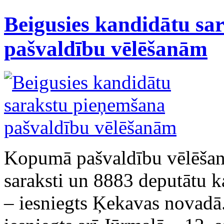
Beigusies kandidātu sa
pašvaldību vēlēšanām
Kopumā pašvaldību vēlēšanā
saraksti un 8883 deputātu k
– iesniegts Ķekavas novadā