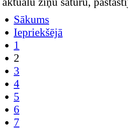
aktuālu ziņu saturu, pastāst
Sākums
Iepriekšējā
1
2
3
4
5
6
7