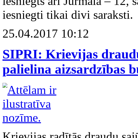
iesniegts arī Jūrmalā – 12, 
iesniegti tikai divi saraksti.
25.04.2017 10:12
SIPRI: Krievijas draudu
palielina aizsardzības 
Krievijas radītās draudu saj