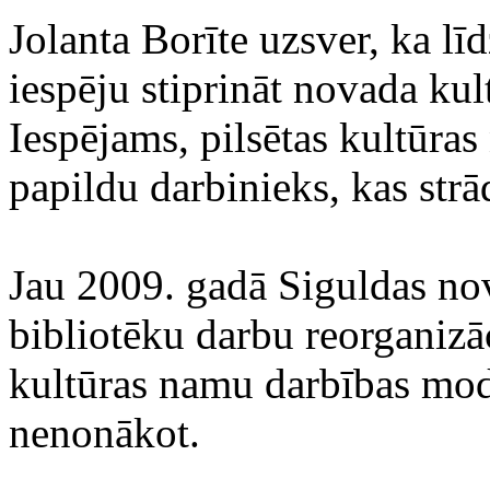
Jolanta Borīte uzsver, ka lī
iespēju stiprināt novada kult
Iespējams, pilsētas kultūra
papildu darbinieks, kas strā
Jau 2009. gadā Siguldas n
bibliotēku darbu reorganizāci
kultūras namu darbības mod
nenonākot.