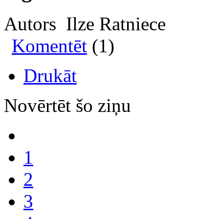
Autors Ilze Ratniece
Komentēt
(1)
Drukāt
Novērtēt šo ziņu
1
2
3