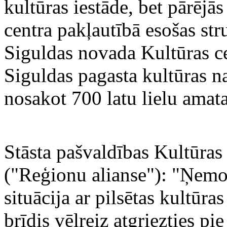
kultūras iestāde, bet pārējā
centra pakļautībā esošas str
Siguldas novada Kultūras cen
Siguldas pagasta kultūras n
nosakot 700 latu lielu ama
Stāsta pašvaldības Kultūras 
("Reģionu alianse"): "Ņemot
situācija ar pilsētas kultūra
brīdis vēlreiz atgriezties pi