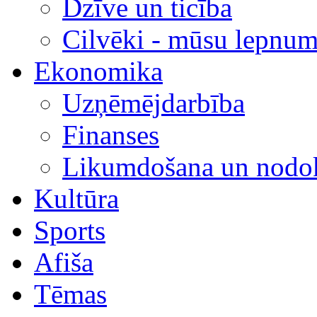
Dzīve un ticība
Cilvēki - mūsu lepnum
Ekonomika
Uzņēmējdarbība
Finanses
Likumdošana un nodok
Kultūra
Sports
Afiša
Tēmas