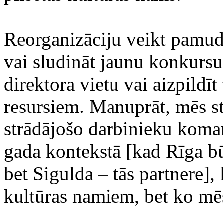
Reorganizāciju veikt pamudi
vai sludināt jaunu konkursu
direktora vietu vai aizpildī
resursiem. Manuprāt, mēs s
strādājošo darbinieku koman
gada kontekstā [kad Rīga bū
bet Sigulda – tās partnere],
kultūras namiem, bet ko mēs