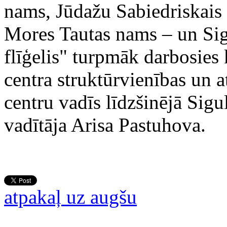
nams, Jūdažu Sabiedriskais 
Mores Tautas nams – un Sig
flīģelis" turpmāk darbosies
centra struktūrvienības un a
centru vadīs līdzšinējā Sig
vadītāja Arisa Pastuhova.
atpakaļ uz augšu