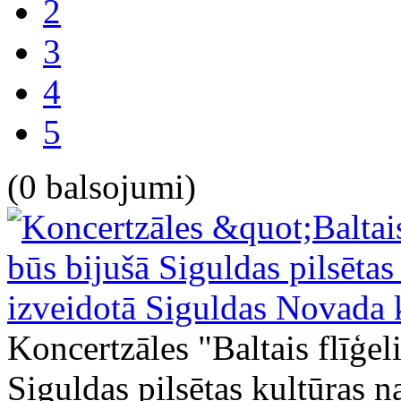
2
3
4
5
(0 balsojumi)
Koncertzāles "Baltais flīģel
Siguldas pilsētas kultūras 