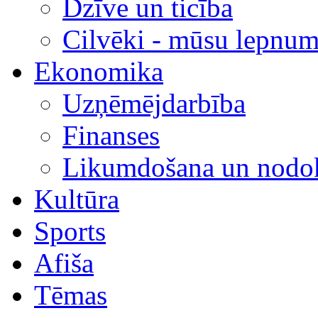
Dzīve un ticība
Cilvēki - mūsu lepnum
Ekonomika
Uzņēmējdarbība
Finanses
Likumdošana un nodok
Kultūra
Sports
Afiša
Tēmas