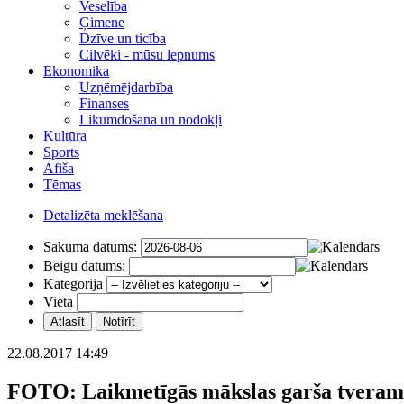
Veselība
Ģimene
Dzīve un ticība
Cilvēki - mūsu lepnums
Ekonomika
Uzņēmējdarbība
Finanses
Likumdošana un nodokļi
Kultūra
Sports
Afiša
Tēmas
Detalizēta meklēšana
Sākuma datums:
Beigu datums:
Kategorija
Vieta
22.08.2017 14:49
FOTO: Laikmetīgās mākslas garša tveram