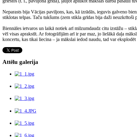
griestos (t. i., paviljona grīdā), ļaujot aplūkot mākslas darba pasauli t
Neparasts bija Vācijas paviljons, kas, kā izrādās, ieguvis galveno bie
stiklotas telpas. Taču tukšums (zem stikla grīdas bija daži neuzkrītoši 
Biennāles ietvaros un laikā notiek arī milzumdaudz citu izstāžu – stik
vēl visas aprakstīt. Ar fotogrāfijām arī ir par maz, jo lielākā daļa mā
koncertu, kas tikai liecina – ja mākslai iedod naudu, tad var eksplodēt 
Attēlu galerija