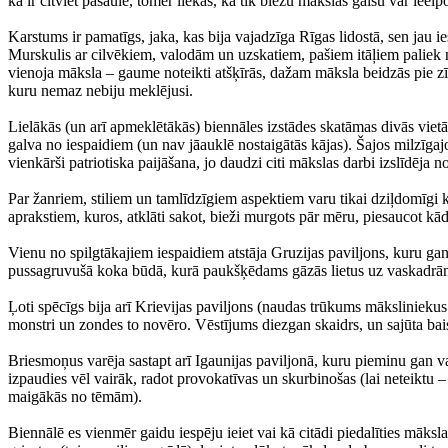
kā ir citviet pasaulē, tomēr liekas, ka tik biezu mākslas gaisu var ieelp
Karstums ir pamatīgs, jaka, kas bija vajadzīga Rīgas lidostā, sen jau 
Murskulis ar cilvēkiem, valodām un uzskatiem, pašiem itāļiem paliek m
vienoja māksla – gaume noteikti atšķīrās, dažam māksla beidzās pie zīmo
kuru nemaz nebiju meklējusi.
Lielākās (un arī apmeklētākās) biennāles izstādes skatāmas divās viet
galva no iespaidiem (un nav jāauklē nostaigātās kājas). Šajos milzīgajo
vienkārši patriotiska paijāšana, jo daudzi citi mākslas darbi izslīdēja no
Par žanriem, stiliem un tamlīdzīgiem aspektiem varu tikai dziļdomīgi k
aprakstiem, kuros, atklāti sakot, bieži murgots pār mēru, piesaucot kād
Vienu no spilgtākajiem iespaidiem atstāja Gruzijas paviljons, kuru gan
pussagruvušā koka būdā, kurā paukšķēdams gāzās lietus uz vaskadrānas
Ļoti spēcīgs bija arī Krievijas paviljons (naudas trūkums māksliniekus 
monstri un zondes to novēro. Vēstījums diezgan skaidrs, un sajūta bais
Briesmoņus varēja sastapt arī Igaunijas paviljonā, kuru pieminu gan va
izpaudies vēl vairāk, radot provokatīvas un skurbinošas (lai neteiktu – 
maigākās no tēmām).
Biennālē es vienmēr gaidu iespēju ieiet vai kā citādi piedalīties māksl