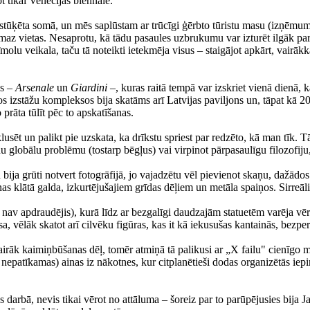
ot tikai Venēcijas biennālē.
iestūķēta somā, un mēs saplūstam ar trūcīgi ģērbto tūristu masu (izņēmum
az vietas. Nesaprotu, kā tādu pasaules uzbrukumu var izturēt ilgāk par 
lu veikala, taču tā noteikti ietekmēja visus – staigājot apkārt, vairākk
ās –
Arsenale
un
Giardini
–, kuras raitā tempā var izskriet vienā dienā, k
s izstāžu kompleksos bija skatāms arī Latvijas paviljons un, tāpat kā 20
 prāta tūlīt pēc to apskatīšanas.
lusēt un palikt pie uzskata, ka drīkstu spriest par redzēto, kā man tīk. 
u globālu problēmu (tostarp bēgļus) vai virpinot pārpasaulīgu filozofiju
 bija grūti notvert fotogrāfijā, jo vajadzētu vēl pievienot skaņu, dažādo
 klātā galda, izkurtējušajiem grīdas dēļiem un metāla spaiņos. Sirreāli
nav apdraudējis), kurā līdz ar bezgalīgi daudzajām statuetēm varēja vēro
a, vēlāk skatot arī cilvēku figūras, kas it kā iekusušas kantainās, bezpe
irāk kaimiņbūšanas dēļ, tomēr atmiņā tā palikusi ar „X failu" cienīgo mi
nepatīkamas) ainas iz nākotnes, kur citplanētieši dodas organizētās iepirk
as darbā, nevis tikai vērot no attāluma – šoreiz par to parūpējusies bija