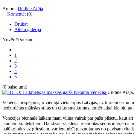
Autors
Undīne Arāja
Komentēt
(0)
Drukāt
Attēlu galerija
Novērtēt šo ziņu
1
2
3
4
5
(0 balsojumi)
Undīne Arāja,
Venēcija, iespējams, ir vienīgā vieta ārpus Latvijas, uz kurieni esmu
nedzirdētus mākslas stilus un citus smalkumus, tomēr atkal klejoju pa
Venēcijas biennāle laikam mani vilina vairāk par pašu pilsētu, kaut arī 
jauniem kontekstiem. Daudzas izstādes ir iekārtotas senos interjeros 
palūkojoties uz griestiem, var ieraudzīt gleznojumus no pavisam cita l