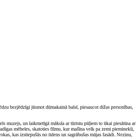
mēdzu bezjēdzīgi jūsmot dūmakainā balsī, piesaucot dižas personības,
els muzejs, un laikmetīgā māksla ar tūristu pūļiem to tikai piesātina ar
gadīgas mēbeles, skatoties filmu, kur mašīna velk pa zemi pieminekli,
u rokas, kas izstiepušās no ūdens un sagrābušas mājas fasādi. Nezinu,