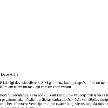
 Dace Arāja
 mērķtiecīgi devusies divreiz. Sevi gan neuzskatu par apsēstu fani un ne
 šaurajām ielām un meklēju ceļu uz kādu izstādi.
nevaru iedomāties, ka tā notiktu kaut kur citur – Venēcija pati ir viens li
un pagalmos, aiz mūsdienu mākslas darba trakās krāsās var slēpties simt
aika, bet, iebraucot Venēcijā ar kuģīti (water bus), viesus sagaida milz