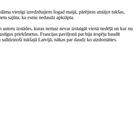
udāma vienīgi izredzētajiem šogad maijā, pārējiem atstājot tukšas,
pameta sajūta, ka esmu nedaudz apkrāpta.
n autoru izstādes, kuras nemaz nevar izstaigāt vienā nedēļā un kur nu
ustīgus priekšmetus. Francijas paviljonā pat bija iespēja baudīt
un salīdzinoši tukšajā Latvijā, nākas par daudz ko aizdomāties.