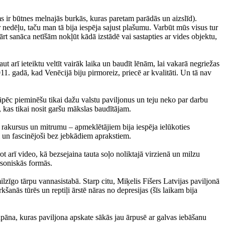
s ir būtnes melnajās burkās, kuras paretam parādās un aizslīd).
nedēļu, taču man tā bija iespēja sajust plašumu. Varbūt mūs visus tur
ārt sanāca netīšām nokļūt kādā izstādē vai sastapties ar vides objektu,
aut arī ieteiktu veltīt vairāk laika un baudīt lēnām, lai vakarā negriežas
11. gadā, kad Venēcijā biju pirmoreiz, priecē ar kvalitāti. Un tā nav
Tāpēc pieminēšu tikai dažu valstu paviljonus un teju neko par darbu
, kas tikai nosit garšu mākslas baudītājam.
s rakursus un mitrumu – apmeklētājiem bija iespēja ielūkoties
 un fascinējoši bez jebkādiem aprakstiem.
t arī video, kā bezsejaina tauta soļo noliktajā virzienā un milzu
rsoniskās formās.
lzīgo tārpu vannasistabā. Starp citu, Miķelis Fišers Latvijas paviljonā
šanās tūrēs un reptiļi ārstē nāras no depresijas (šīs laikam bija
 Japāna, kuras paviljona apskate sākās jau ārpusē ar galvas iebāšanu