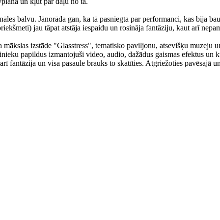
uvplānā un kļūt par daļu no tā.
nnāles balvu. Jānorāda gan, ka tā pasniegta par performanci, kas bija ba
priekšmeti) jau tāpat atstāja iespaidu un rosināja fantāziju, kaut arī ne
la mākslas izstāde "Glasstress", tematisko paviljonu, atsevišķu muzeju u
kslinieku papildus izmantojuši video, audio, dažādus gaismas efektus un k
arī fantāzija un visa pasaule brauks to skatīties. Atgriežoties pavēsajā 