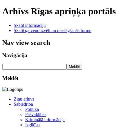
Arhīvs
Rīgas apriņķa portāls
Skatīt informāciju
Skatīt galveno izvēli un pieslēgšanās formu
Nav view search
Navigācija
Meklēt
Meklēt
Ziņu arhīvs
Sabiedrība
Politika
Pašvaldības
Kriminālā informācija
Izglītība