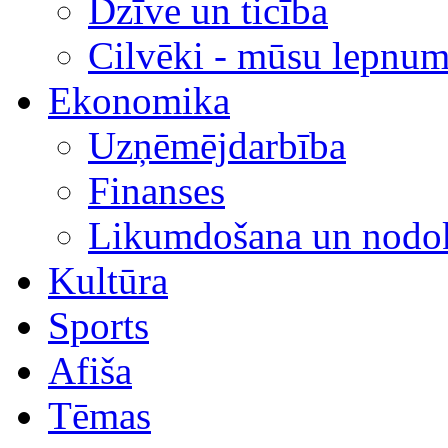
Dzīve un ticība
Cilvēki - mūsu lepnum
Ekonomika
Uzņēmējdarbība
Finanses
Likumdošana un nodok
Kultūra
Sports
Afiša
Tēmas