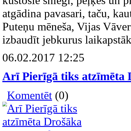
kūstošie sniegi, peļķes un p
atgādina pavasari, taču, kau
Puteņu mēneša, Vijas Vāvere
izbaudīt jebkurus laikapstāk
06.02.2017 12:25
Arī Pierīgā tiks atzīmēta
Komentēt
(0)