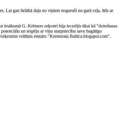
s. Lai gan lielākā daļa no viņiem noguruši no garā ceļa, līdz ar
ut iesākumā G. Krēmers orķestri bija iecerējis tikai kā "dzimšanas
u potenciālu un iespēju ar viņu starpniecību savu bagātīgo
merorķestrim veltītais emuārs "Kremerata Baltica.blogspot.com".