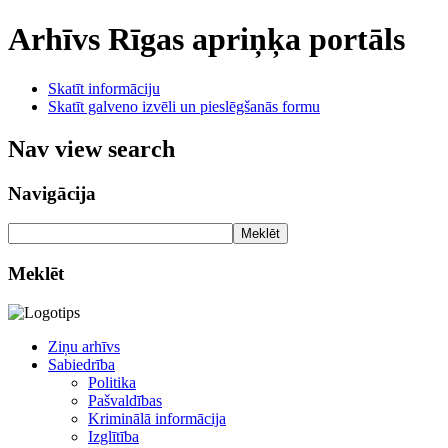
Arhīvs
Rīgas apriņķa portāls
Skatīt informāciju
Skatīt galveno izvēli un pieslēgšanās formu
Nav view search
Navigācija
Meklēt
Meklēt
Ziņu arhīvs
Sabiedrība
Politika
Pašvaldības
Kriminālā informācija
Izglītība