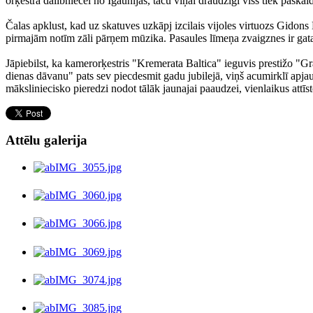
orķestra dalībniecei no Igaunijas, taču viņai draudzīgi viss tiek paskai
Čalas apklust, kad uz skatuves uzkāpj izcilais vijoles virtuozs Gidons
pirmajām notīm zāli pārņem mūzika. Pasaules līmeņa zvaigznes ir gatava
Jāpiebilst, ka kamerorķestris "Kremerata Baltica" ieguvis prestižo "G
dienas dāvanu" pats sev piecdesmit gadu jubilejā, viņš acumirklī apjau
māksliniecisko pieredzi nodot tālāk jaunajai paaudzei, vienlaikus attī
Attēlu galerija