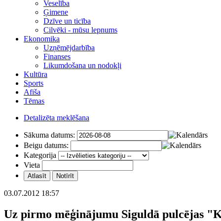
Veselība
Ģimene
Dzīve un ticība
Cilvēki - mūsu lepnums
Ekonomika
Uzņēmējdarbība
Finanses
Likumdošana un nodokļi
Kultūra
Sports
Afiša
Tēmas
Detalizēta meklēšana
Sākuma datums:
Beigu datums:
Kategorija
Vieta
03.07.2012 18:57
Uz pirmo mēģinājumu Siguldā pulcējas "K