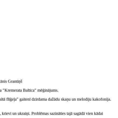
jānis Grantiņš
stra "Kremerata Baltica" mēģinājums.
Baltā flīģeļa" gaitenī dzirdama dažādu skaņu un melodiju kakofonija.
, krievi un ukraiņi. Problēmas sazināties tajā sagādā vien kādai