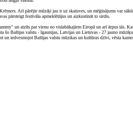
drots angļu valodā.
 Krēmers. Arī pārējie mūziķi jau ir uz skatuves, un mēģinājums var sāktie
s pārsteigt festivāla apmeklētājus un aizkustināt to sirdis.
rammy" un atzīts par vienu no vislabākajiem Eiropā un arī ārpus tās. Ka
ta šo Baltijas valstu - Igaunijas, Latvijas un Lietuvas - 27 jauno mūziķ
stot un iedvesmojot Baltijas valstu mūzikas un kultūras dzīvi, vēsta ka