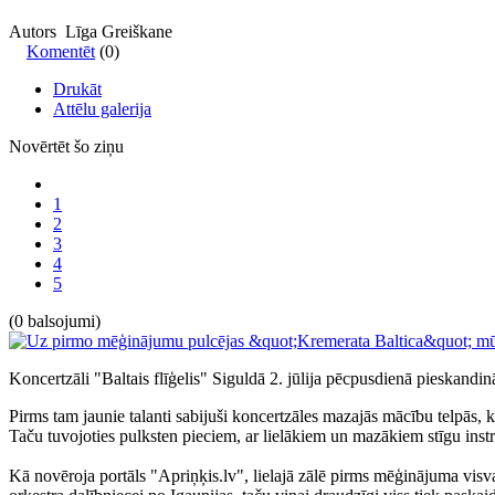
Autors Līga Greiškane
Komentēt
(0)
Drukāt
Attēlu galerija
Novērtēt šo ziņu
1
2
3
4
5
(0 balsojumi)
Koncertzāli "Baltais flīģelis" Siguldā 2. jūlija pēcpusdienā pieskand
Pirms tam jaunie talanti sabijuši koncertzāles mazajās mācību telpās, 
Taču tuvojoties pulksten pieciem, ar lielākiem un mazākiem stīgu instr
Kā novēroja portāls "Apriņķis.lv", lielajā zālē pirms mēģinājuma visvai