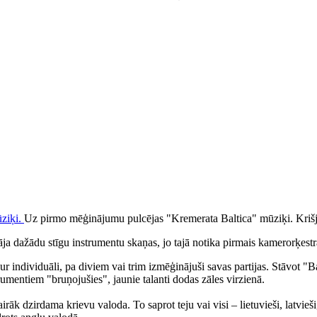
Uz pirmo mēģinājumu pulcējas "Kremerata Baltica" mūziķi.
Kriš
ināja dažādu stīgu instrumentu skaņas, jo tajā notika pirmais kamerorķe
kur individuāli, pa diviem vai trim izmēģinājuši savas partijas. Stāvot "
umentiem "bruņojušies", jaunie talanti dodas zāles virzienā.
rāk dzirdama krievu valoda. To saprot teju vai visi – lietuvieši, latvieši