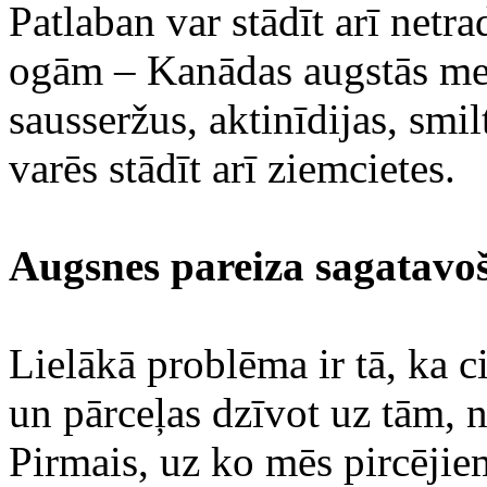
Patlaban var stādīt arī net
ogām – Kanādas augstās mel
sausseržus, aktinīdijas, smi
varēs stādīt arī ziemcietes.
Augsnes pareiza sagatavo
Lielākā problēma ir tā, ka ci
un pārceļas dzīvot uz tām, n
Pirmais, uz ko mēs pircēji