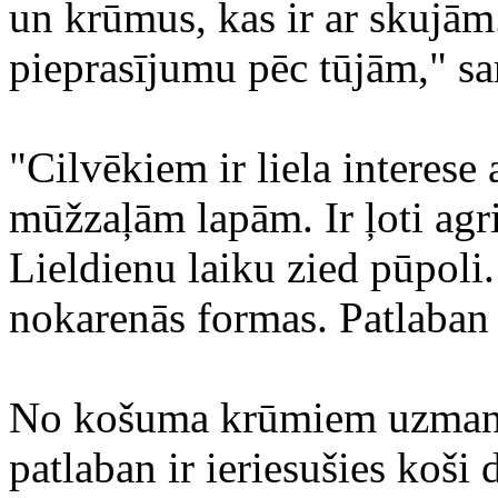
un krūmus, kas ir ar skujām
pieprasījumu pēc tūjām," sa
"Cilvēkiem ir liela interese 
mūžzaļām lapām. Ir ļoti agr
Lieldienu laiku zied pūpoli.
nokarenās formas. Patlaban 
No košuma krūmiem uzmanīb
patlaban ir ieriesušies koši