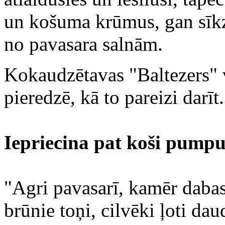
un košuma krūmus, gan sīkzi
no pavasara salnām.
Kokaudzētavas "Baltezers" v
pieredzē, kā to pareizi darīt.
Iepriecina pat koši pumpu
"Agri pavasarī, kamēr dabas
brūnie toņi, cilvēki ļoti d