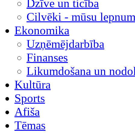
Dzīve un ticība
Cilvēki - mūsu lepnum
Ekonomika
Uzņēmējdarbība
Finanses
Likumdošana un nodok
Kultūra
Sports
Afiša
Tēmas