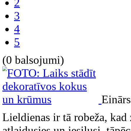
2
3
4
5
(0 balsojumi)
Einārs
Lieldienas ir tā robeža, kad
atlaidusies un iesilusi, tāp