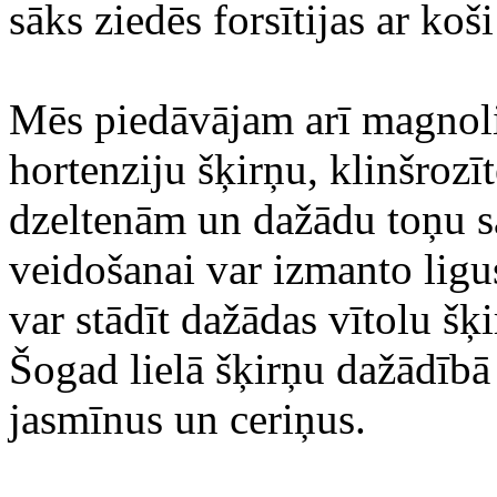
sāks ziedēs forsītijas ar ko
Mēs piedāvājam arī magnolij
hortenziju šķirņu, klinšrozī
dzeltenām un dažādu toņu 
veidošanai var izmanto ligu
var stādīt dažādas vītolu šķ
Šogad lielā šķirņu dažādībā
jasmīnus un ceriņus.