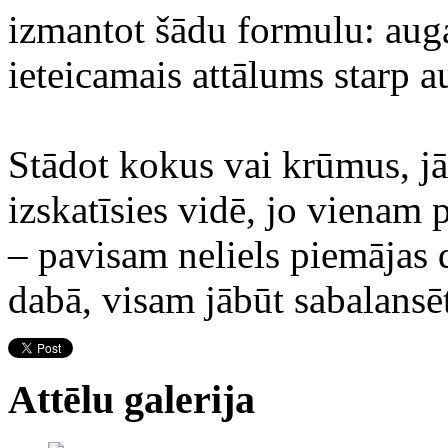
izmantot šādu formulu: aug
ieteicamais attālums starp 
Stādot kokus vai krūmus, jā
izskatīsies vidē, jo vienam p
– pavisam neliels piemājas d
dabā, visam jābūt sabalansē
Attēlu galerija