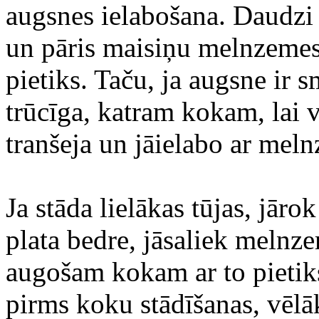
augsnes ielabošana. Daudzi
un pāris maisiņu melnzemes
pietiks. Taču, ja augsne ir 
trūcīga, katram kokam, lai vi
tranšeja un jāielabo ar meln
Ja stāda lielākas tūjas, jār
plata bedre, jāsaliek melnze
augošam kokam ar to pietiks 
pirms koku stādīšanas, vēlāk