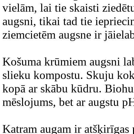
vielām, lai tie skaisti ziedē
augsni, tikai tad tie iepriec
ziemcietēm augsne ir jāiela
Košuma krūmiem augsni labi
slieku kompostu. Skuju kokie
kopā ar skābu kūdru. Biohum
mēslojums, bet ar augstu pH
Katram augam ir atšķirīgas 