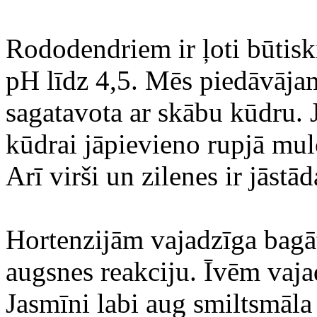
Rododendriem ir ļoti būtiski
pH līdz 4,5. Mēs piedāvāja
sagatavota ar skābu kūdru. 
kūdrai jāpievieno rupjā mul
Arī virši un zilenes ir jāst
Hortenzijām vajadzīga bagāt
augsnes reakciju. Īvēm vaja
Jasmīni labi aug smiltsmāla