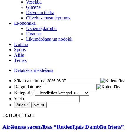
Veselība
Ģimene
Dzīve un ticība
Cilvēki - mūsu lepnums
Ekonomika
Uzņēmējdarbība
Finanses
Likumdošana un nodokļi
Kultūra
Sports
Afiša
Tēmas
Detalizēta meklēšana
Sākuma datums:
Beigu datums:
Kategorija
Vieta
23.11.2011 16:02
Airēšanas sacensības “Rudenīgais Dambīša īriens”