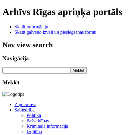
Arhīvs
Rīgas apriņķa portāls
Skatīt informāciju
Skatīt galveno izvēli un pieslēgšanās formu
Nav view search
Navigācija
Meklēt
Meklēt
Ziņu arhīvs
Sabiedrība
Politika
Pašvaldības
Kriminālā informācija
Izglītība