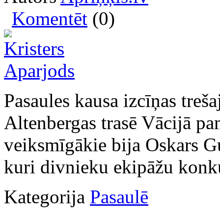
Komentēt
(0)
Pasaules kausa izcīņas treš
Altenbergas trasē Vācijā pa
veiksmīgākie bija Oskars G
kuri divnieku ekipāžu konk
Kategorija
Pasaulē