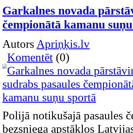
Garkalnes novada pārstā
čempionātā kamanu suņu
Autors
Apriņķis.lv
Komentēt
(0)
Polijā notikušajā pasaules
bezsniega apstākļos Latvij