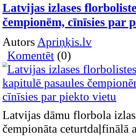
Latvijas izlases florbolist
čempionēm, cīnīsies par p
Autors
Apriņķis.lv
Komentēt
(0)
Latvijas dāmu florbola izlas
čempionāta ceturtdaļfinālā 