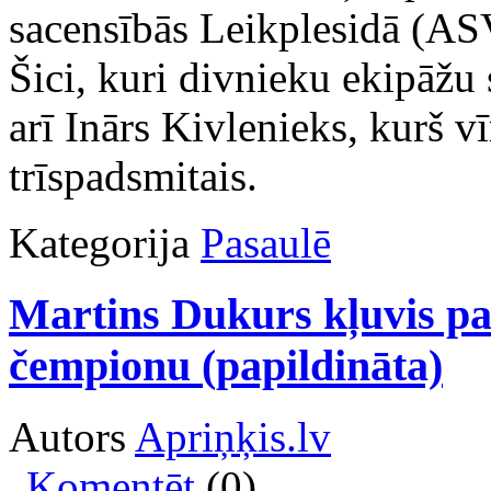
sacensībās Leikplesidā (ASV
Šici, kuri divnieku ekipāžu 
arī Inārs Kivlenieks, kurš v
trīspadsmitais.
Kategorija
Pasaulē
Martins Dukurs kļuvis pa
čempionu (papildināta)
Autors
Apriņķis.lv
Komentēt
(0)