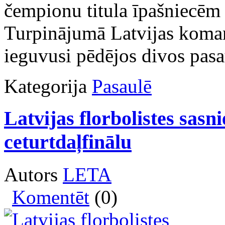
čempionu titula īpašniecēm 
Turpinājumā Latvijas komand
ieguvusi pēdējos divos pas
Kategorija
Pasaulē
Latvijas florbolistes sas
ceturtdaļfinālu
Autors
LETA
Komentēt
(0)