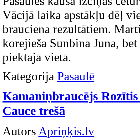
Pasaules kausa izcīņas cetu
Vācijā laika apstākļu dēļ vie
brauciena rezultātiem. Mart
korejieša Sunbina Juna, be
piektajā vietā.
Kategorija
Pasaulē
Kamaniņbraucējs Rozītis 
Cauce trešā
Autors
Apriņķis.lv