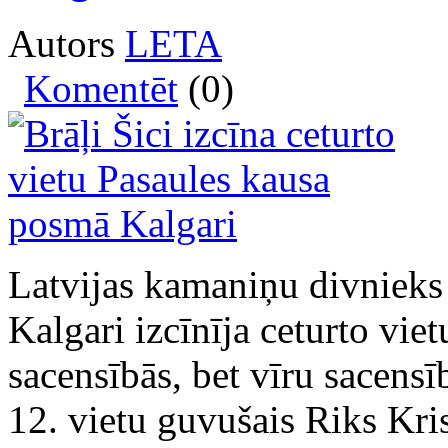
Autors
LETA
Komentēt
(0)
Latvijas kamaniņu divnieks 
Kalgari izcīnīja ceturto vie
sacensībās, bet vīru sacensī
12. vietu guvušais Riks Kris