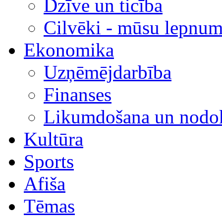
Dzīve un ticība
Cilvēki - mūsu lepnum
Ekonomika
Uzņēmējdarbība
Finanses
Likumdošana un nodok
Kultūra
Sports
Afiša
Tēmas