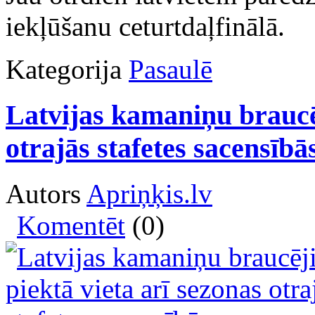
iekļūšanu ceturtdaļfinālā.
Kategorija
Pasaulē
Latvijas kamaniņu braucēj
otrajās stafetes sacensībā
Autors
Apriņķis.lv
Komentēt
(0)