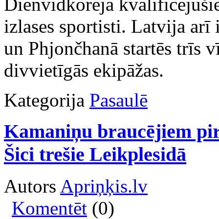
Dienvidkorejā kvalificējuši
izlases sportisti. Latvija a
un Phjončhanā startēs trīs v
divvietīgās ekipāžas.
Kategorija
Pasaulē
Kamaniņu braucējiem pirm
Šici trešie Leikplesidā
Autors
Apriņķis.lv
Komentēt
(0)