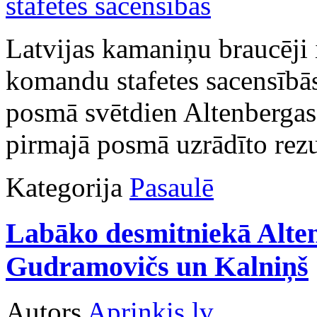
Latvijas kamaniņu braucēji i
komandu stafetes sacensībās
posmā svētdien Altenbergas 
pirmajā posmā uzrādīto rezu
Kategorija
Pasaulē
Labāko desmitniekā Alten
Gudramovičs un Kalniņš
Autors
Apriņķis.lv