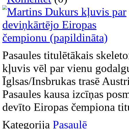
Pasaules titulētākais skelet
kļuvis vēl par vienu godalg
Īglsas/Insbrukas trasē Austri
Pasaules kausa izcīņas posmā
devīto Eiropas čempiona tit
Kategorija
Pasaulē