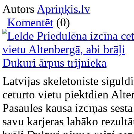
Autors
Apriņķis.lv
Komentēt
(0)
Latvijas skeletoniste siguld
ceturto vietu piektdien Alte
Pasaules kausa izcīņas sestā
savu karjeras labāko rezultā