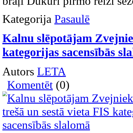
brāļi Dukuri pirmo reizi sez
Kategorija
Pasaulē
Kalnu slēpotājam Zvejnie
kategorijas sacensībās sl
Autors
LETA
Komentēt
(0)