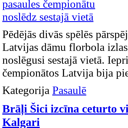
Pēdējās divās spēlēs pārspēj
Latvijas dāmu florbola izla
noslēgusi sestajā vietā. Iep
čempionātos Latvija bija pie
Kategorija
Pasaulē
Brāļi Šici izcīna ceturto
Kalgari