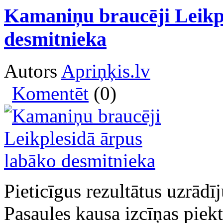
Kamaniņu braucēji Leikp
desmitnieka
Autors
Apriņķis.lv
Komentēt
(0)
Pieticīgus rezultātus uzrādī
Pasaules kausa izcīņas piek