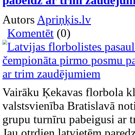
pabeidz ar trim zaudēju
Autors
Apriņķis.lv
Komentēt
(0)
Vairāku Ķekavas florbola kl
valstsvienība Bratislavā no
grupu turnīru pabeigusi ar t
Jau otrdien latvietēm paredz