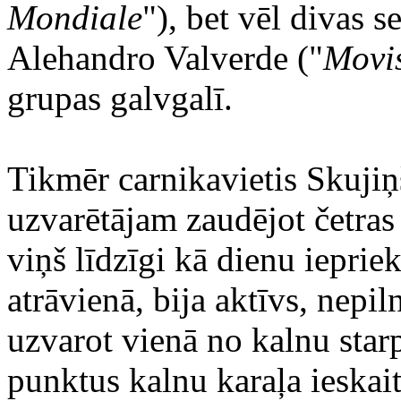
Mondiale
"), bet vēl divas 
Alehandro Valverde ("
Movi
grupas galvgalī.
Tikmēr carnikavietis Skujiņ
uzvarētājam zaudējot četras
viņš līdzīgi kā dienu ieprie
atrāvienā, bija aktīvs, nepi
uzvarot vienā no kalnu star
punktus kalnu karaļa ieskait