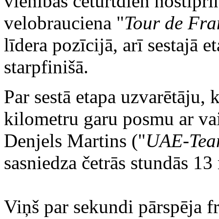
vienības ceturtdien nostipri
velobrauciena "
Tour de Fra
līdera pozīcijā, arī sestajā 
starpfinišā.
Par sestā etapa uzvarētāju, 
kilometru garu posmu ar va
Denjels Martins ("
UAE-Tea
sasniedza četrās stundās 13
Viņš par sekundi pārspēja f