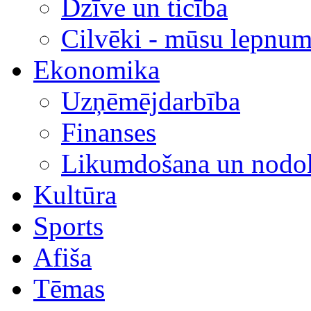
Dzīve un ticība
Cilvēki - mūsu lepnum
Ekonomika
Uzņēmējdarbība
Finanses
Likumdošana un nodok
Kultūra
Sports
Afiša
Tēmas