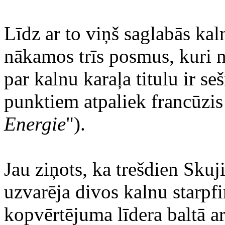
Līdz ar to viņš saglabās kal
nākamos trīs posmus, kuri 
par kalnu karaļa titulu ir se
punktiem atpaliek francūzis
Energie
").
Jau ziņots, ka trešdien Skuji
uzvarēja divos kalnu starpfi
kopvērtējuma līdera baltā a