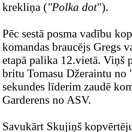
krekliņa (
"Polka dot
").
Pēc sestā posma vadību ko
komandas braucējs Gregs va
etapā palika 12.vietā. Viņš
britu Tomasu Džeraintu no 
sekundes līderim zaudē kom
Garderens no ASV.
Savukārt Skujiņš kopvērtēju