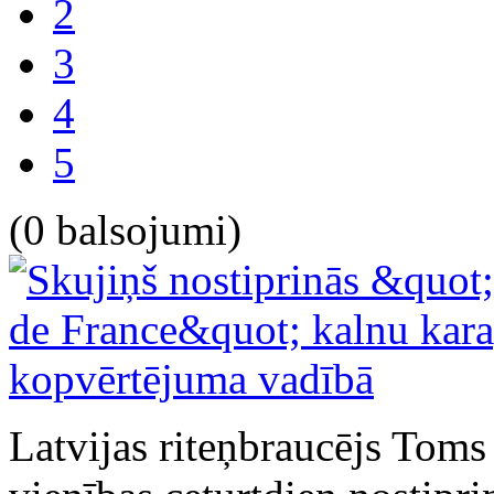
2
3
4
5
(0 balsojumi)
Latvijas riteņbraucējs Toms