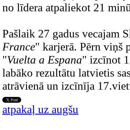
no līdera atpaliekot 21 min
Pašlaik 27 gadus vecajam Sk
France
" karjerā. Pērn viņš p
"
Vuelta a Espana
" izcīnot 
labāko rezultātu latvietis s
atrāvienā un izcīnīja 17.viet
atpakaļ uz augšu