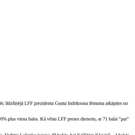
 Pēc līdzšinējā LFF prezidenta Gunta Indriksona lēmuma atkāpties no
0% plus viena balss. Kā vēsta LFF preses dienests, ar 71 balsi "par"