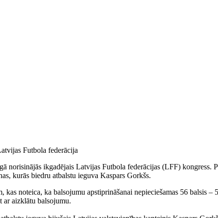
atvijas Futbola federācija
gā norisinājās ikgadējais Latvijas Futbola federācijas (LFF) kongress.
as, kurās biedru atbalstu ieguva Kaspars Gorkšs.
 kas noteica, ka balsojumu apstiprināšanai nepieciešamas 56 balsis – 5
 ar aizklātu balsojumu.