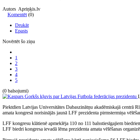
Autors Apriņķis.lv
Komentēt
(0)
Drukāt
Epasts
Novērtēt šo ziņu
1
2
3
4
5
(0 balsojumi)
L
Piektdien Latvijas Universitātes Dabaszinātņu akadēmiskajā centrā Rī
amata kongresā norisinājās jaunā LFF prezidenta pirmstermiņa vēlēšan
LFF kongresu klātienē apmeklēja 110 no 111 balsstiesīgajiem biedriem,
LFF biedri kongresa ievadā lēma prezidenta amata vēlēšanas organizēt