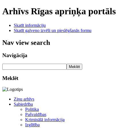
Arhīvs
Rīgas apriņķa portāls
Skatīt informāciju
Skatīt galveno izvēli un pieslēgšanās formu
Nav view search
Navigācija
Meklēt
Meklēt
Ziņu arhīvs
Sabiedrība
Politika
Pašvaldības
Kriminālā informācija
Izglītība