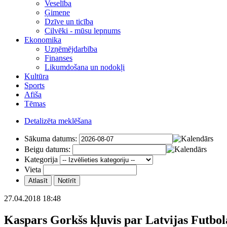
Veselība
Ģimene
Dzīve un ticība
Cilvēki - mūsu lepnums
Ekonomika
Uzņēmējdarbība
Finanses
Likumdošana un nodokļi
Kultūra
Sports
Afiša
Tēmas
Detalizēta meklēšana
Sākuma datums:
Beigu datums:
Kategorija
Vieta
27.04.2018 18:48
Kaspars Gorkšs kļuvis par Latvijas Futbol