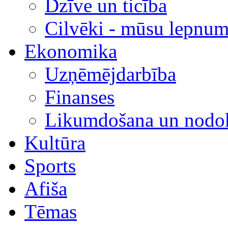
Dzīve un ticība
Cilvēki - mūsu lepnum
Ekonomika
Uzņēmējdarbība
Finanses
Likumdošana un nodok
Kultūra
Sports
Afiša
Tēmas