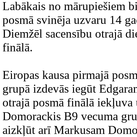
Labākais no mārupiešiem bi
posmā svinēja uzvaru 14 ga
Diemžēl sacensību otrajā di
finālā.
Eiropas kausa pirmajā posm
grupā izdevās iegūt Edgar
otrajā posmā finālā iekļuva 
Domorackis B9 vecuma grup
aizkļūt arī Markusam Domo