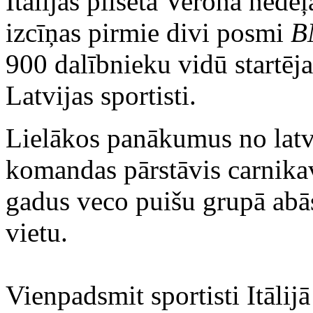
Itālijas pilsētā Veronā nedē
izcīņas pirmie divi posmi
B
900 dalībnieku vidū startēj
Latvijas sportisti.
Lielākos panākumus no latv
komandas pārstāvis carnikav
gadus veco puišu grupā abās
vietu.
Vienpadsmit sportisti Itāli