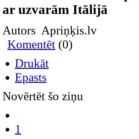
ar uzvarām Itālijā
Autors Apriņķis.lv
Komentēt
(0)
Drukāt
Epasts
Novērtēt šo ziņu
1