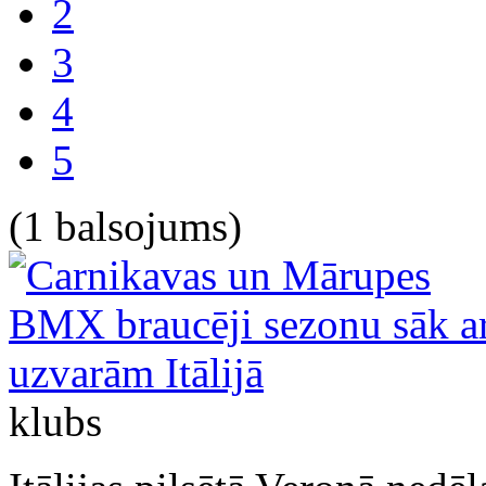
2
3
4
5
(1 balsojums)
klubs