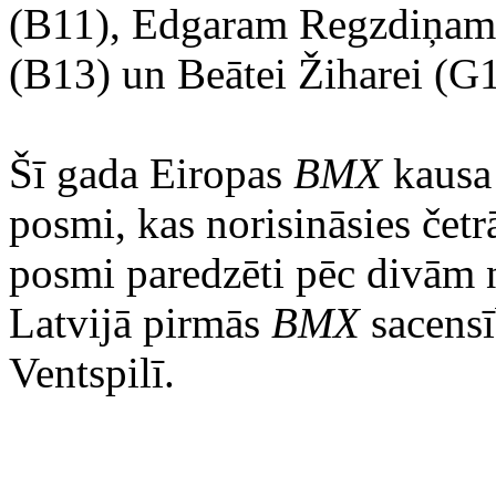
(B11), Edgaram Regzdiņam
(B13) un Beātei Žiharei (G
Šī gada Eiropas
BMX
kausa 
posmi, kas norisināsies čet
posmi paredzēti pēc divām 
Latvijā pirmās
BMX
sacensī
Ventspilī.