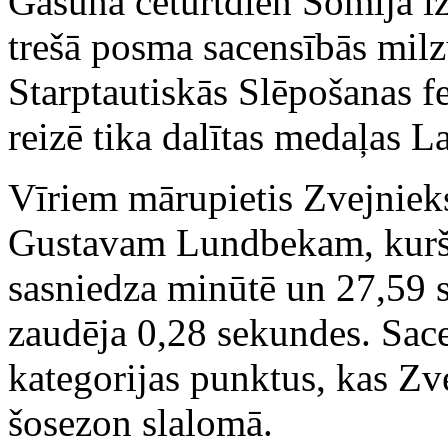
Gasūna ceturtdien Somijā izc
trešā posma sacensībās milz
Starptautiskās Slēpošanas fe
reizē tika dalītas medaļas L
Vīriem mārupietis Zvejnieks
Gustavam Lundbekam, kurš 
sasniedza minūtē un 27,59 
zaudēja 0,28 sekundes. Sac
kategorijas punktus, kas Zve
šosezon slalomā.