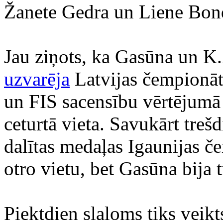
Žanete Gedra un Liene Bon
Jau ziņots, ka Gasūna un K
uzvarēja
Latvijas čempionāta
un FIS sacensību vērtējumā v
ceturtā vieta. Savukārt treš
dalītas medaļas Igaunijas č
otro vietu, bet Gasūna bija t
Piektdien slaloms tiks veikt