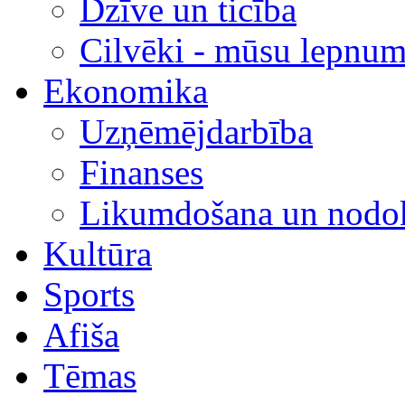
Dzīve un ticība
Cilvēki - mūsu lepnum
Ekonomika
Uzņēmējdarbība
Finanses
Likumdošana un nodok
Kultūra
Sports
Afiša
Tēmas