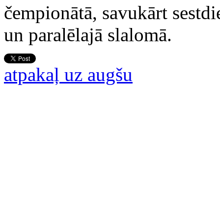
čempionātā, savukārt sestdi
un paralēlajā slalomā.
atpakaļ uz augšu