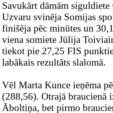
Savukārt dāmām siguldiete 
Uzvaru svinēja Somijas spo
finišēja pēc minūtes un 30
viena somiete Jūlija Toivia
tiekot pie 27,25 FIS punktie
labākais rezultāts slalomā.
Vēl Marta Kunce ieņēma pēd
(288,56). Otrajā braucienā i
Āboltiņa, bet pirmo brauci