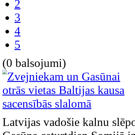
2
3
4
5
(0 balsojumi)
Latvijas vadošie kalnu slēp