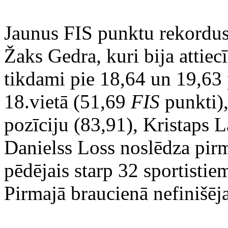
Jaunus FIS punktu rekordus
Žaks Gedra, kuri bija attiecī
tikdami pie 18,64 un 19,63
18.vietā (51,69
FIS
punkti),
pozīciju (83,91), Kristaps L
Danielss Loss noslēdza pirm
pēdējais starp 32 sportisti
Pirmajā braucienā nefinišēj