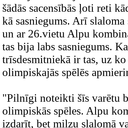
šādās sacensībās ļoti reti k
kā sasniegums. Arī slaloma 
un ar 26.vietu Alpu kombinā
tas bija labs sasniegums. K
trīsdesmitniekā ir tas, uz ko
olimpiskajās spēlēs apmieri
"Pilnīgi noteikti šīs varēt
olimpiskās spēles. Alpu kom
izdarīt, bet milzu slalomā va