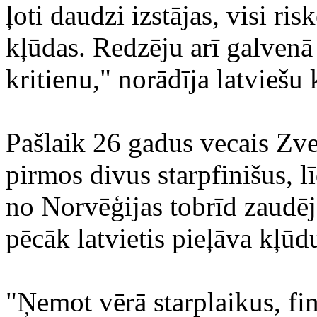
ļoti daudzi izstājas, visi ris
kļūdas. Redzēju arī galvenā
kritienu," norādīja latviešu 
Pašlaik 26 gadus vecais Zve
pirmos divus starpfinišus,
no Norvēģijas tobrīd zaudēj
pēcāk latvietis pieļāva kļūd
"Ņemot vērā starplaikus, fin