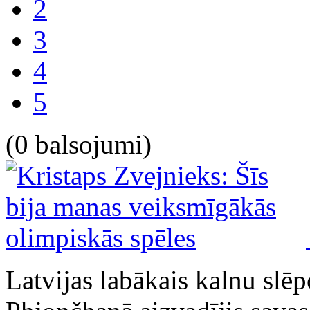
2
3
4
5
(0 balsojumi)
Latvijas labākais kalnu slēp