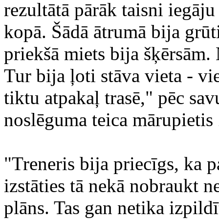
rezultātā pārāk taisni iegāj
kopā. Šādā ātrumā bija grūti
priekšā miets bija šķērsām.
Tur bija ļoti stāva vieta - vi
tiktu atpakaļ trasē," pēc sa
noslēguma teica mārupietis
"Treneris bija priecīgs, ka 
izstāties tā nekā nobraukt ne
plāns. Tas gan netika izpild