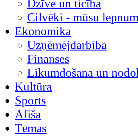
Dzīve un ticība
Cilvēki - mūsu lepnum
Ekonomika
Uzņēmējdarbība
Finanses
Likumdošana un nodok
Kultūra
Sports
Afiša
Tēmas