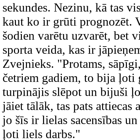
sekundes. Nezinu, kā tas vis
kaut ko ir grūti prognozēt. 
šodien varētu uzvarēt, bet vi
sporta veida, kas ir jāpieņe
Zvejnieks. "Protams, sāpīgi,
četriem gadiem, to bija ļoti
turpinājis slēpot un bijuši ļ
jāiet tālāk, tas pats attiecas
jo šīs ir lielas sacensības un
ļoti liels darbs."