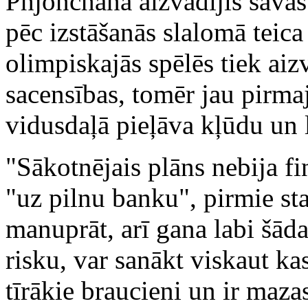
Phjončhanā aizvadījis savas
pēc izstāšanās slalomā teica
olimpiskajās spēlēs tiek aiz
sacensības, tomēr jau pirma
vidusdaļā pieļāva kļūdu un l
"Sākotnējais plāns nebija fi
"uz pilnu banku", pirmie star
manuprāt, arī gana labi šādai
risku, var sanākt viskaut ka
tīrākie braucieni un ir maza