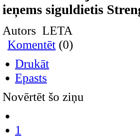
ieņems siguldietis Stre
Autors LETA
Komentēt
(0)
Drukāt
Epasts
Novērtēt šo ziņu
1