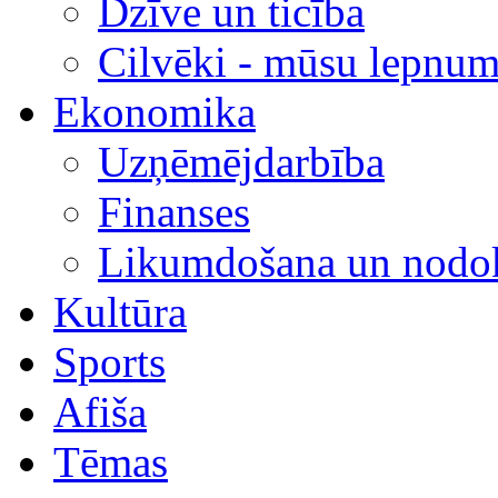
Dzīve un ticība
Cilvēki - mūsu lepnum
Ekonomika
Uzņēmējdarbība
Finanses
Likumdošana un nodok
Kultūra
Sports
Afiša
Tēmas