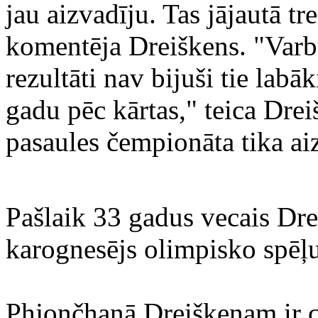
jau aizvadīju. Tas jājautā t
komentēja Dreiškens. "Varbū
rezultāti nav bijuši tie labā
gadu pēc kārtas," teica Drei
pasaules čempionāta tika aiz
Pašlaik 33 gadus vecais Drei
karognesējs olimpisko spēļu
Phjončhanā Dreiškenam ir ce