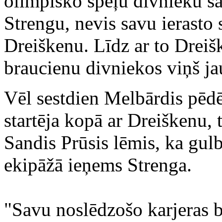
olimpisko spēļu divnieku sa
Strengu, nevis savu ierast
Dreiškenu. Līdz ar to Dreišk
braucienu divniekos viņš jau
Vēl sestdien Melbārdis pēdē
startēja kopā ar Dreiškenu, t
Sandis Prūsis lēmis, ka gulb
ekipāžā ieņems Strenga.
"Savu noslēdzošo karjeras b