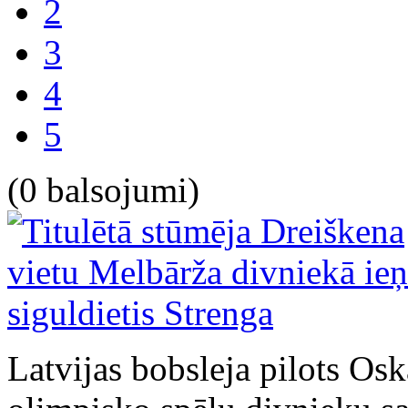
2
3
4
5
(0 balsojumi)
Latvijas bobsleja pilots Os