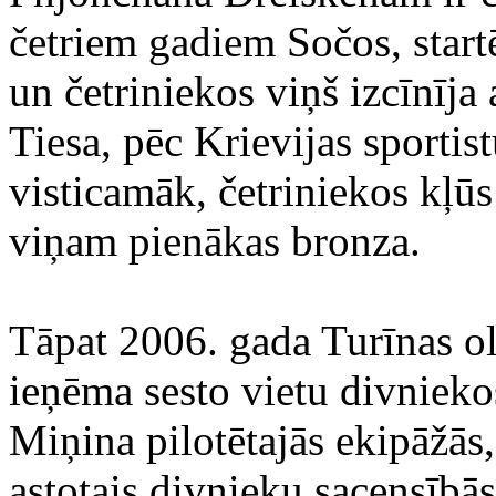
četriem gadiem Sočos, start
un četriniekos viņš izcīnīja 
Tiesa, pēc Krievijas sportis
visticamāk, četriniekos kļū
viņam pienākas bronza.
Tāpat 2006. gada Turīnas ol
ieņēma sesto vietu divnieko
Miņina pilotētajās ekipāžās
astotais divnieku sacensībā