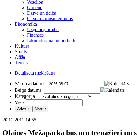
Veselība
Ģimene
Dzīve un ticība
Cilvēki - mūsu lepnums
Ekonomika
Uzņēmējdarbība
Finanses
Likumdošana un nodokļi
Kultūra
Sports
Afiša
Tēmas
Detalizēta meklēšana
Sākuma datums:
Beigu datums:
Kategorija
Vieta
20.12.2011 14:55
Olaines Mežaparkā būs āra trenažieri un 