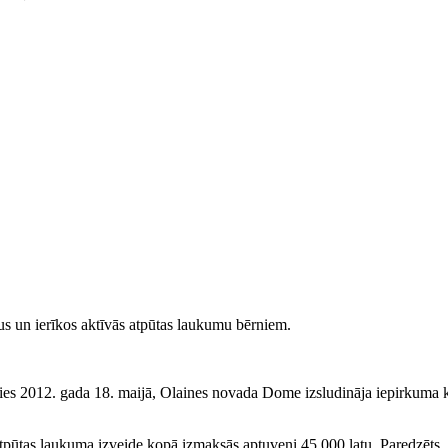
us un ierīkos aktīvās atpūtas laukumu bērniem.
gsies 2012. gada 18. maijā, Olaines novada Dome izsludināja iepirkuma
 atpūtas laukuma izveide kopā izmaksās aptuveni 45 000 latu. Paredzēts,