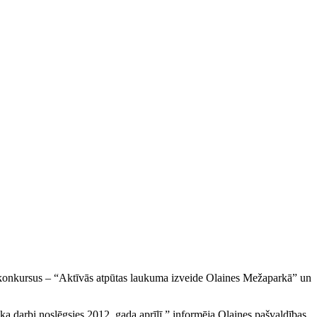
 konkursus – “Aktīvās atpūtas laukuma izveide Olaines Mežaparkā” un
 ka darbi noslēgsies 2012. gada aprīlī,” informēja Olaines pašvaldības