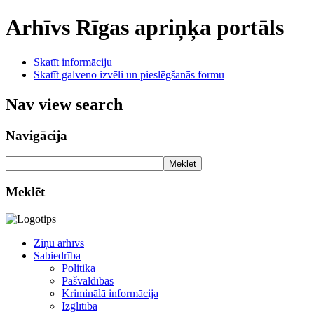
Arhīvs
Rīgas apriņķa portāls
Skatīt informāciju
Skatīt galveno izvēli un pieslēgšanās formu
Nav view search
Navigācija
Meklēt
Meklēt
Ziņu arhīvs
Sabiedrība
Politika
Pašvaldības
Kriminālā informācija
Izglītība