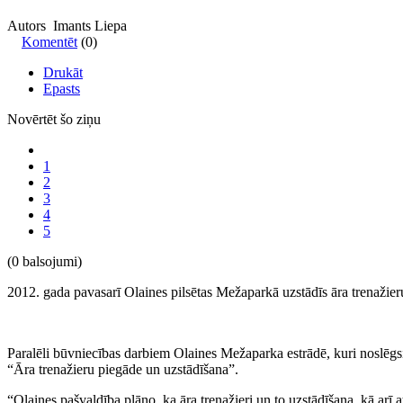
Autors Imants Liepa
Komentēt
(0)
Drukāt
Epasts
Novērtēt šo ziņu
1
2
3
4
5
(0 balsojumi)
2012. gada pavasarī Olaines pilsētas Mežaparkā uzstādīs āra trenažier
Paralēli būvniecības darbiem Olaines Mežaparka estrādē, kuri noslē
“Āra trenažieru piegāde un uzstādīšana”.
“Olaines pašvaldība plāno, ka āra trenažieri un to uzstādīšana, kā arī