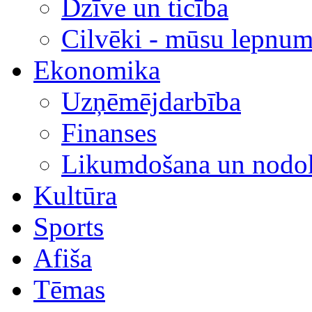
Dzīve un ticība
Cilvēki - mūsu lepnum
Ekonomika
Uzņēmējdarbība
Finanses
Likumdošana un nodok
Kultūra
Sports
Afiša
Tēmas