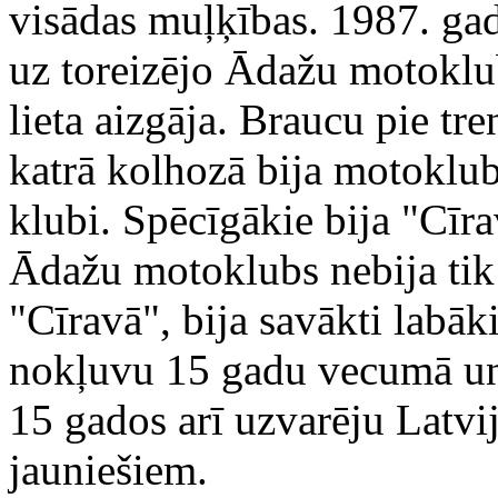
visādas muļķības. 1987. gad
uz toreizējo Ādažu motoklub
lieta aizgāja. Braucu pie tr
katrā kolhozā bija motoklu
klubi. Spēcīgākie bija "Cīr
Ādažu motoklubs nebija tik
"Cīravā", bija savākti labāk
nokļuvu 15 gadu vecumā un 
15 gados arī uzvarēju Latv
jauniešiem.