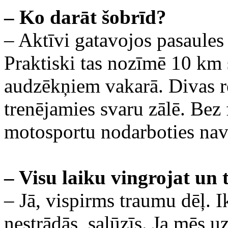
– Ko darāt šobrīd?
– Aktīvi gatavojos pasaules
Praktiski tas nozīmē 10 km s
audzēkņiem vakarā. Divas r
trenējamies svaru zālē. Bez 
motosportu nodarboties nav
– Visu laiku vingrojat un 
– Jā, vispirms traumu dēļ. Ik
nestrādās, salūzīs. Ja mēs u