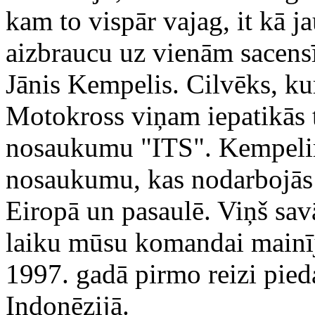
kam to vispār vajag, it kā j
aizbraucu uz vienām sacens
Jānis Kempelis. Cilvēks, ku
Motokross viņam iepatikās t
nosaukumu "ITS". Kempelim
nosaukumu, kas nodarbojās
Eiropā un pasaulē. Viņš sav
laiku mūsu komandai main
1997. gadā pirmo reizi pied
Indonēzijā.