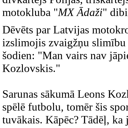
motokluba "
MX Ādaži
" dibi
Dēvēts par Latvijas motokros
izslimojis zvaigžņu slimību
šodien: "Man vairs nav jāp
Kozlovskis."
Sarunas sākumā Leons Kozlov
spēlē futbolu, tomēr šis spor
tuvākais. Kāpēc? Tādēļ, ka