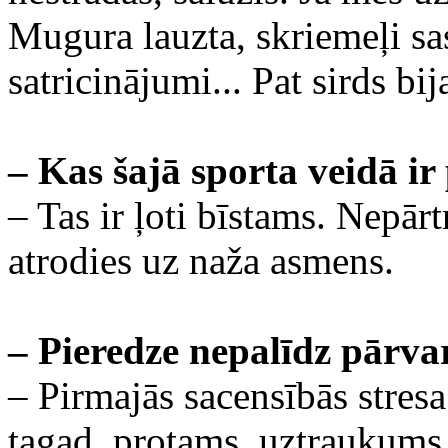
Mugura lauzta, skriemeļi s
satricinājumi... Pat sirds bij
– Kas šajā sporta veidā ir
– Tas ir ļoti bīstams. Nepārt
atrodies uz naža asmens.
– Pieredze nepalīdz pārva
– Pirmajās sacensībās stresa
tagad, protams, uztraukums i