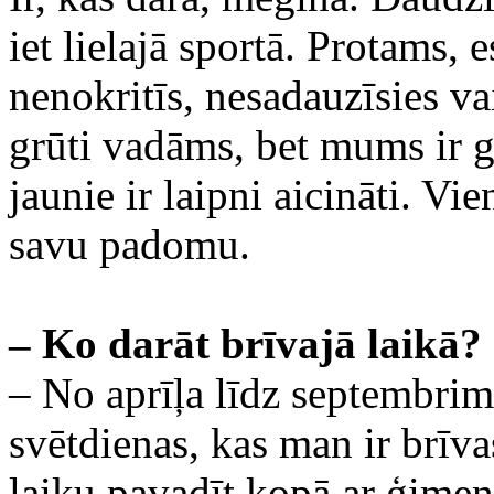
iet lielajā sportā. Protams, 
nenokritīs, nesadauzīsies va
grūti vadāms, bet mums ir g
jaunie ir laipni aicināti. V
savu padomu.
– Ko darāt brīvajā laikā?
– No aprīļa līdz septembrim 
svētdienas, kas man ir brīvas
laiku pavadīt kopā ar ģimen