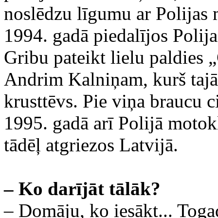
noslēdzu līgumu ar Polijas
1994. gadā piedalījos Polij
Gribu pateikt lielu paldies
Andrim Kalniņam, kurš tajā
krusttēvs. Pie viņa braucu 
1995. gadā arī Polijā moto
tādēļ atgriezos Latvijā.
– Ko darījāt tālāk?
– Domāju, ko iesākt... Togad