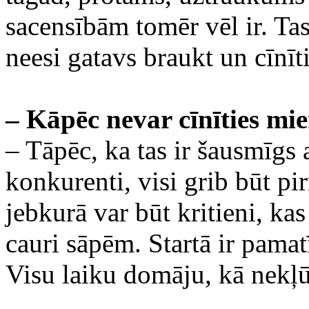
sacensībām tomēr vēl ir. Ta
neesi gatavs braukt un cīnīti
– Kāpēc nevar cīnīties mier
– Tāpēc, ka tas ir šausmīgs a
konkurenti, visi grib būt p
jebkurā var būt kritieni, ka
cauri sāpēm. Startā ir pamat
Visu laiku domāju, kā nekļū