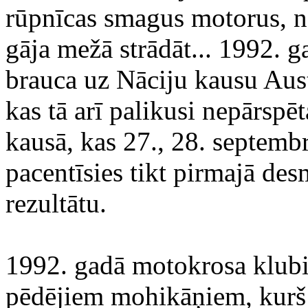
rūpnīcas smagus motorus, n
gāja mežā strādāt... 1992. 
brauca uz Nāciju kausu Aust
kas tā arī palikusi nepārspē
kausā, kas 27., 28. septemb
pacentīsies tikt pirmajā des
rezultātu.
1992. gadā motokrosa klubi 
pēdējiem mohikāņiem, kurš 