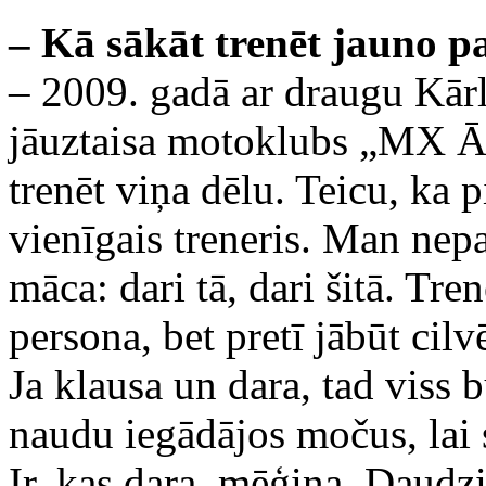
– Kā sākāt trenēt jauno p
– 2009. gadā ar draugu Kār
jāuztaisa motoklubs „MX Āda
trenēt viņa dēlu. Teicu, ka p
vienīgais treneris. Man nepa
māca: dari tā, dari šitā. Tre
persona, bet pretī jābūt cil
Ja klausa un dara, tad viss 
naudu iegādājos močus, lai sī
Ir, kas dara, mēģina. Daudzi 