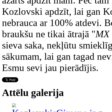
azarts apdzīt mani. Pēc tam 
Kozlovski apdzīt, lai gan K
nebrauca ar 100% atdevi. Bet
braukšu ne tikai ātrajā "
MX 
sieva saka, nekļūtu smieklīg
sākumam, lai gan tagad nev
Esmu sevi jau pierādījis.
Attēlu galerija