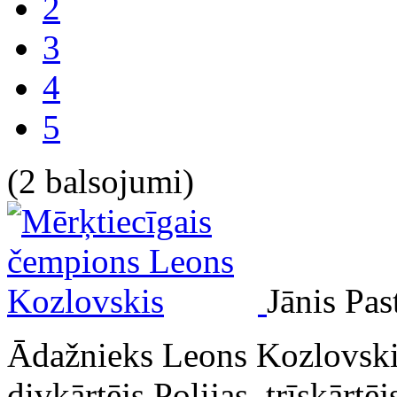
2
3
4
5
(2 balsojumi)
Jānis Pas
Ādažnieks Leons Kozlovskis 
divkārtējs Polijas, trīskārt