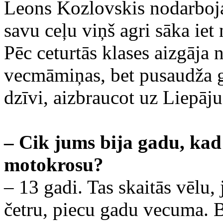
Leons Kozlovskis nodarbojas
savu ceļu viņš agri sāka iet 
Pēc ceturtās klases aizgāja
vecmāmiņas, bet pusaudža g
dzīvi, aizbraucot uz Liepāj
– Cik jums bija gadu, kad
motokrosu?
– 13 gadi. Tas skaitās vēlu,
četru, piecu gadu vecuma. Bi