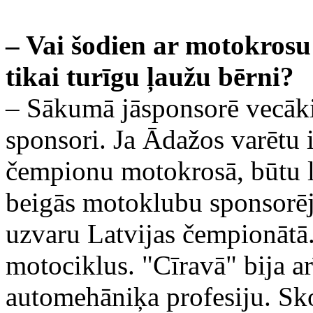
– Vai šodien ar motokrosu
tikai turīgu ļaužu bērni?
– Sākumā jāsponsorē vecākie
sponsori. Ja Ādažos varētu 
čempionu motokrosā, būtu l
beigās motoklubu sponsorēja
uzvaru Latvijas čempionātā.
motociklus. "Cīravā" bija a
automehāniķa profesiju. Sko