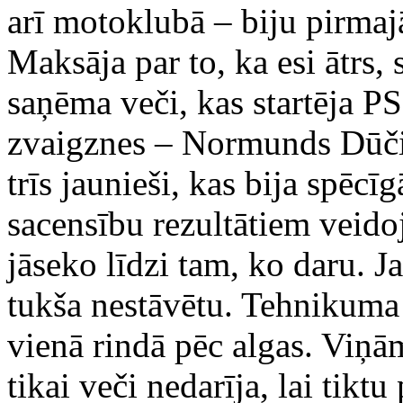
arī motoklubā – biju pirmajā
Maksāja par to, ka esi ātrs,
saņēma veči, kas startēja P
zvaigznes – Normunds Dūčis
trīs jaunieši, kas bija spēcī
sacensību rezultātiem veidoj
jāseko līdzi tam, ko daru. Ja
tukša nestāvētu. Tehnikuma 
vienā rindā pēc algas. Viņā
tikai veči nedarīja, lai tik