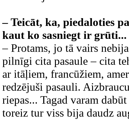
– Teicāt, ka, piedaloties 
kaut ko sasniegt ir grūti...
– Protams, jo tā vairs nebi
pilnīgi cita pasaule – cita t
ar itāļiem, francūžiem, amer
redzējuši pasauli. Aizbrauc
riepas... Tagad varam dabūt 
toreiz tur viss bija daudz a