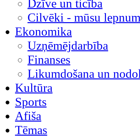
Dzīve un ticība
Cilvēki - mūsu lepnum
Ekonomika
Uzņēmējdarbība
Finanses
Likumdošana un nodok
Kultūra
Sports
Afiša
Tēmas