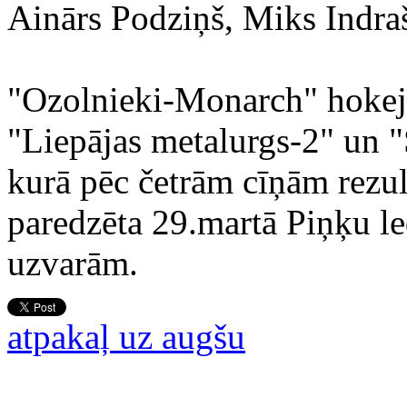
Ainārs Podziņš, Miks Indraš
"Ozolnieki-Monarch" hokejis
"Liepājas metalurgs-2" un 
kurā pēc četrām cīņām rezult
paredzēta 29.martā Piņķu led
uzvarām.
atpakaļ uz augšu