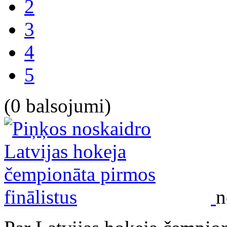
2
3
4
5
(0 balsojumi)
n