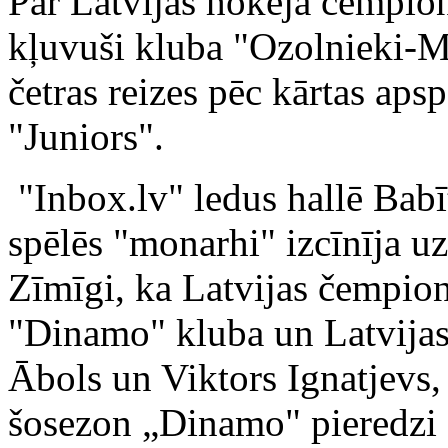
Par Latvijas hokeja čempion
kļuvuši kluba "Ozolnieki-Mo
četras reizes pēc kārtas ap
"Juniors".
"Inbox.lv" ledus hallē Babī
spēlēs "monarhi" izcīnīja uz
Zīmīgi, ka Latvijas čempionā
"Dinamo" kluba un Latvijas 
Ābols un Viktors Ignatjevs,
šosezon „Dinamo" pieredzi g