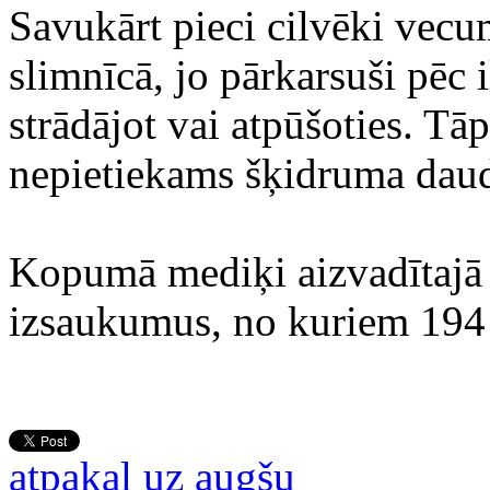
Savukārt pieci cilvēki vec
slimnīcā, jo pārkarsuši pēc 
strādājot vai atpūšoties. Tā
nepietiekams šķidruma dau
Kopumā mediķi aizvadītajā
izsaukumus, no kuriem 194 b
atpakaļ uz augšu