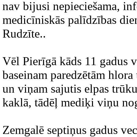
nav bijusi nepieciešama, i
medicīniskās palīdzības di
Rudzīte..
Vēl Pierīgā kāds 11 gadus ve
baseinam paredzētām hlora t
un viņam sajutis elpas trūk
kaklā, tādēļ mediķi viņu no
Zemgalē septiņus gadus vecu