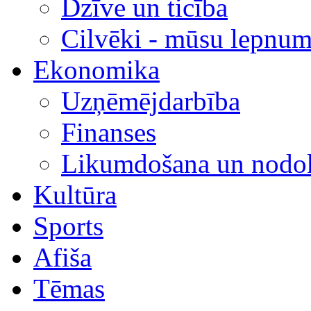
Dzīve un ticība
Cilvēki - mūsu lepnum
Ekonomika
Uzņēmējdarbība
Finanses
Likumdošana un nodok
Kultūra
Sports
Afiša
Tēmas