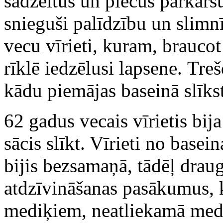
sadzeltus un piecus pārkars
snieguši palīdzību un slim
vecu vīrieti, kuram, braucot
rīklē iedzēlusi lapsene. Treš
kādu piemājas baseinā slīks
62 gadus vecais vīrietis bij
sācis slīkt. Vīrieti no basei
bijis bezsamaņā, tādēļ draug
atdzīvināšanas pasākumus, k
mediķiem, neatliekamā medic