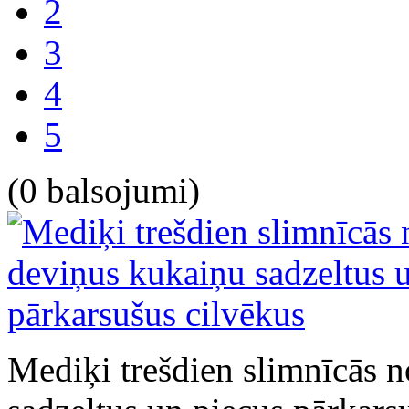
2
3
4
5
(0 balsojumi)
Mediķi trešdien slimnīcās 