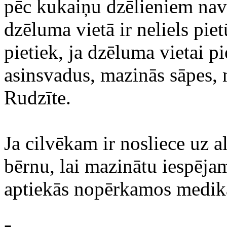
pēc kukaiņu dzēlieniem nav i
dzēluma vietā ir neliels pi
pietiek, ja dzēluma vietai p
asinsvadus, mazinās sāpes,
Rudzīte.
Ja cilvēkam ir nosliece uz a
bērnu, lai mazinātu iespējam
aptiekās nopērkamos medika