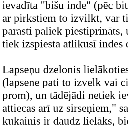
ievadīta "bišu inde" (pēc b
ar pirkstiem to izvilkt, var 
parasti paliek piestiprināts,
tiek izspiesta atlikusī indes
Lapseņu dzelonis lielākoties
(lapsene pati to izvelk vai 
prom), un tādējādi netiek iev
attiecas arī uz sirseņiem," sa
kukainis ir daudz lielāks, bi