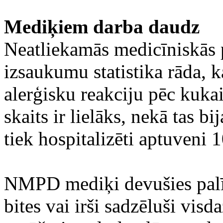
Mediķiem darba daudz
Neatliekamās medicīniskās
izsaukumu statistika rāda, k
alerģisku reakciju pēc kuk
skaits ir lielāks, nekā tas b
tiek hospitalizēti aptuveni 1
NMPD mediķi devušies palīg
bites vai irši sadzēluši visd