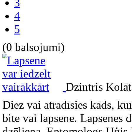
3
4
5
(0 balsojumi)
Dzintris Kolā
Diez vai atradīsies kāds, ku
bite vai lapsene. Lapsenes d
dzēliena. Entomologs Uģis P