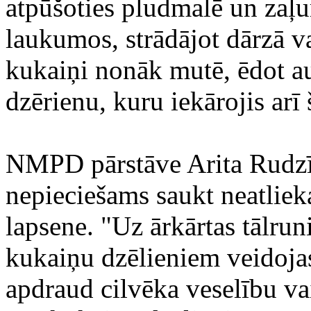
atpūšoties pludmalē un zaļu
laukumos, strādājot dārzā va
kukaiņi nonāk mutē, ēdot au
dzērienu, kuru iekārojis arī 
NMPD pārstāve Arita Rudzīt
nepieciešams saukt neatliek
lapsene. "Uz ārkārtas tālru
kukaiņu dzēlieniem veidojas 
apdraud cilvēka veselību vai