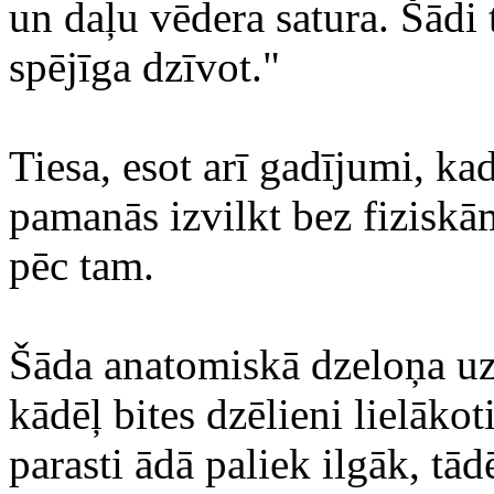
un daļu vēdera satura. Šādi 
spējīga dzīvot."
Tiesa, esot arī gadījumi, ka
pamanās izvilkt bez fiziskā
pēc tam.
Šāda anatomiskā dzeloņa uz
kādēļ bites dzēlieni lielākot
parasti ādā paliek ilgāk, tād