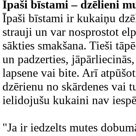
Īpaši bīstami – dzēlieni m
Īpaši bīstami ir kukaiņu dzēl
strauji un var nosprostot el
sākties smakšana. Tieši tāpē
un padzerties, jāpārliecinās
lapsene vai bite. Arī atpūšo
dzērienu no skārdenes vai t
ielidojušu kukaini nav iesp
"Ja ir iedzelts mutes dobum