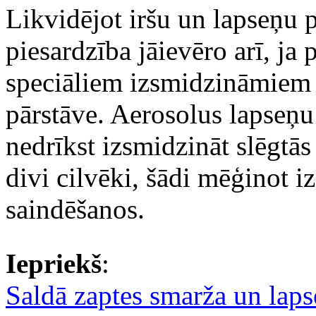
Likvidējot iršu un lapseņu
piesardzība jāievēro arī, ja 
speciāliem izsmidzināmiem
pārstāve. Aerosolus lapseņu 
nedrīkst izsmidzināt slēgtās
divi cilvēki, šādi mēģinot i
saindēšanos.
Iepriekš
:
Saldā zaptes smarža un laps