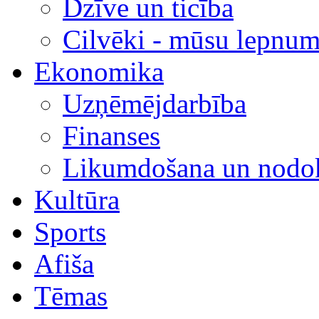
Dzīve un ticība
Cilvēki - mūsu lepnum
Ekonomika
Uzņēmējdarbība
Finanses
Likumdošana un nodok
Kultūra
Sports
Afiša
Tēmas