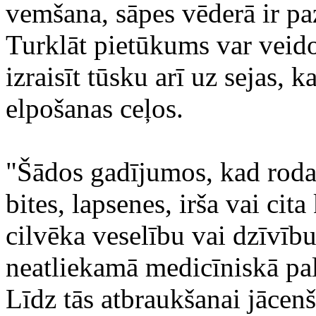
vemšana, sāpes vēderā ir paz
Turklāt pietūkums var veidot
izraisīt tūsku arī uz sejas, 
elpošanas ceļos.
"Šādos gadījumos, kad rodas
bites, lapsenes, irša vai ci
cilvēka veselību vai dzīvību
neatliekamā medicīniskā pal
Līdz tās atbraukšanai jācenš