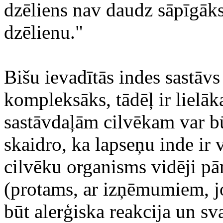
dzēliens nav daudz sāpīgāks
dzēlienu."
Bišu ievadītās indes sastāvs
kompleksāks, tādēļ ir lielāk
sastāvdaļām cilvēkam var bū
skaidro, ka lapseņu inde ir 
cilvēku organisms vidēji pā
(protams, ar izņēmumiem, jo
būt alerģiska reakcija un sva