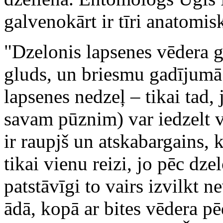
galvenokārt ir tīri anatomis
"Dzelonis lapsenes vēdera ga
gluds, un briesmu gadījumā 
lapsenes nedzeļ – tikai tad,
savam pūznim) var iedzelt v
ir raupjš un atskabargains, 
tikai vienu reizi, jo pēc dz
patstāvīgi to vairs izvilkt n
ādā, kopā ar bites vēdera p