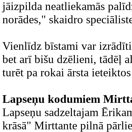
jāizpilda neatliekamās palīd
norādes," skaidro speciālist
Vienlīdz bīstami var izrādīti
bet arī bišu dzēlieni, tādēļ
turēt pa rokai ārsta ieteiktos
Lapseņu kodumiem Mirtta
Lapseņu sadzeltajam Ērikam
krāsā" Mirttante pilnā pārli