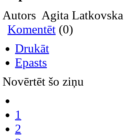
Autors Agita Latkovska
Komentēt
(0)
Drukāt
Epasts
Novērtēt šo ziņu
1
2