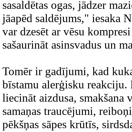
sasaldētas ogas, jādzer maz
jāapēd saldējums," iesaka 
var dzesēt ar vēsu kompresi 
sašaurināt asinsvadus un ma
Tomēr ir gadījumi, kad kukai
bīstamu alerģisku reakciju.
liecināt aizdusa, smakšana v
samaņas traucējumi, reiboņi 
pēkšņas sāpes krūtīs, sirdsd