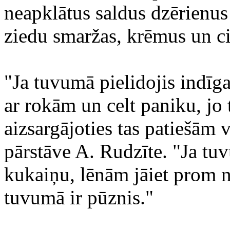
neapklātus saldus dzērienus 
ziedu smaržas, krēmus un cit
"Ja tuvumā pielidojis indīga
ar rokām un celt paniku, jo 
aizsargājoties tas patiešām
pārstāve A. Rudzīte. "Ja tuv
kukaiņu, lēnām jāiet prom no
tuvumā ir pūznis."