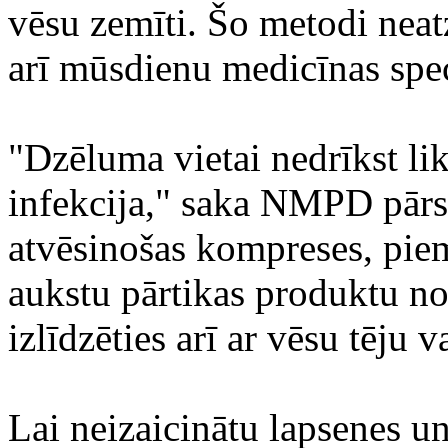
vēsu zemīti. Šo metodi neat
arī mūsdienu medicīnas speci
"Dzēluma vietai nedrīkst likt
infekcija," saka NMPD pārst
atvēsinošas kompreses, pie
aukstu pārtikas produktu no
izlīdzēties arī ar vēsu tēju
Lai neizaicinātu lapsenes un