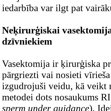
iedarbība var ilgt pat vairā
Neķirurģiskai vasektomijai
dzīvniekiem
Vasektomija ir ķirurģiska pr
pārgriezti vai nosieti vīrieš
izgudrojuši veidu, kā veikt
metodei dots nosaukums R
sperm under guidance
). Id