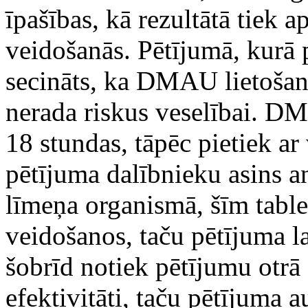
īpašības, kā rezultātā tiek 
veidošanās. Pētījumā, kurā p
secināts, ka DMAU lietoša
nerada riskus veselībai. D
18 stundas, tāpēc pietiek ar
pētījuma dalībnieku asins a
līmeņa organismā, šīm tabl
veidošanos, taču pētījuma la
šobrīd notiek pētījumu otrā f
efektivitāti, taču pētījuma 