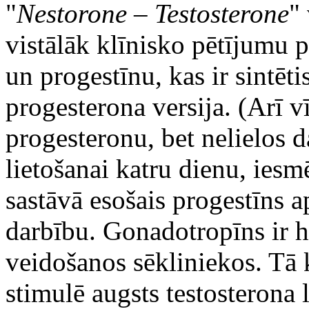
"
Nestorone – Testosterone
"
vistālāk klīnisko pētījumu p
un progestīnu, kas ir sintēt
progesterona versija. (Arī v
progesteronu, bet nelielos 
lietošanai katru dienu, iesm
sastāvā esošais progestīns
darbību. Gonadotropīns ir h
veidošanos sēkliniekos. Tā
stimulē augsts testosterona