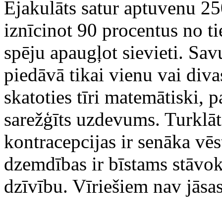
Ejakulāts satur aptuvenu 2
iznīcinot 90 procentus no ti
spēju apaugļot sievieti. Sav
piedāvā tikai vienu vai diva
skatoties tīri matemātiski, pa
sarežģīts uzdevums. Turklāt
kontracepcijas ir senāka vēs
dzemdības ir bīstams stāvokl
dzīvību. Vīriešiem nav jāsa