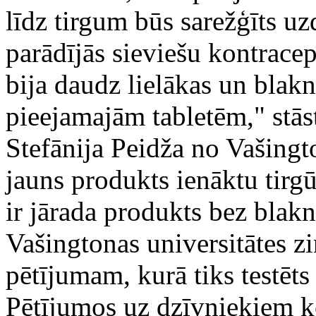
līdz tirgum būs sarežģīts u
parādījās sieviešu kontrace
bija daudz lielākas un blak
pieejamajām tabletēm," stās
Stefānija Peidža no Vašingto
jauns produkts ienāktu tirgū
ir jārada produkts bez bla
Vašingtonas universitātes z
pētījumam, kurā tiks testē
Pētījumos uz dzīvniekiem k