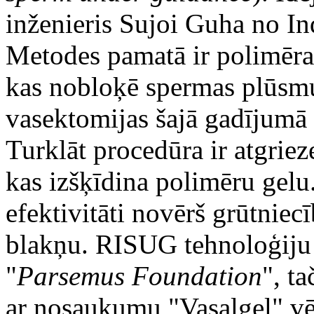
inženieris Sujoi Guha no Ind
Metodes pamatā ir polimēra 
kas nobloķē spermas plūsmu
vasektomijas šajā gadījumā 
Turklāt procedūra ir atgriez
kas izšķīdina polimēru gelu
efektivitāti novērš grūtniec
blakņu. RISUG tehnoloģiju 
"
Parsemus Foundation
", t
ar nosaukumu "Vasalgel" vēl