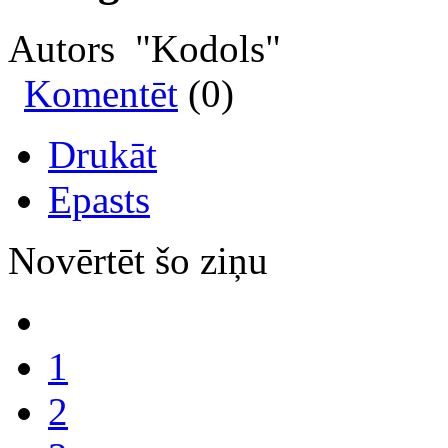
Autors "Kodols"
Komentēt
(0)
Drukāt
Epasts
Novērtēt šo ziņu
1
2