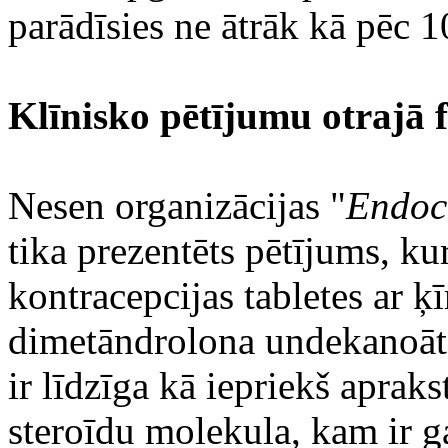
parādīsies ne ātrāk kā pēc 
Klīnisko pētījumu otrajā f
Nesen organizācijas "
Endocr
tika prezentēts pētījums, ku
kontracepcijas tabletes ar
dimetāndrolona undekanoāt
ir līdzīga kā iepriekš apra
steroīdu molekula, kam ir g