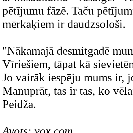
pētījumu fāzē. Taču pētījumu
mērkaķiem ir daudzsološi.
"Nākamajā desmitgadē mums
Vīriešiem, tāpat kā sievietēm
Jo vairāk iespēju mums ir, 
Manuprāt, tas ir tas, ko vēl
Peidža.
Avots: vox.com