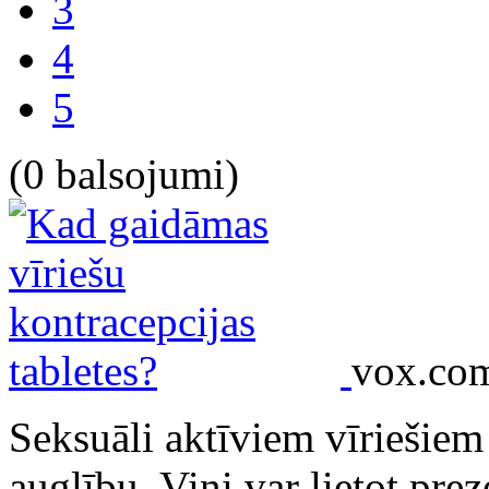
3
4
5
(0 balsojumi)
vox.co
Seksuāli aktīviem vīriešiem
auglību. Viņi var lietot pre