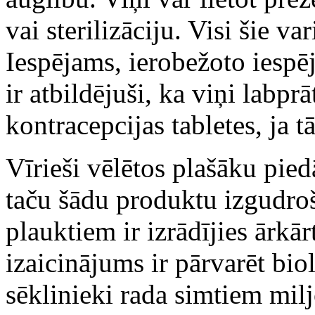
vai sterilizāciju. Visi šie var
Iespējams, ierobežoto iespēj
ir atbildējuši, ka viņi labpr
kontracepcijas tabletes, ja 
Vīrieši vēlētos plašāku pie
taču šādu produktu izgudroš
plauktiem ir izrādījies ārkā
izaicinājums ir pārvarēt bio
sēklinieki rada simtiem mil