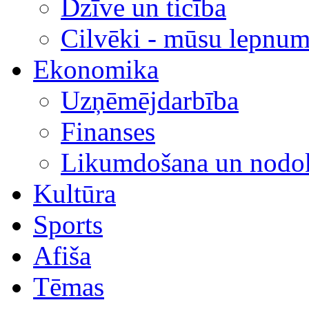
Dzīve un ticība
Cilvēki - mūsu lepnum
Ekonomika
Uzņēmējdarbība
Finanses
Likumdošana un nodok
Kultūra
Sports
Afiša
Tēmas