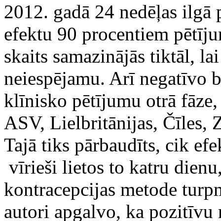
2012. gadā 24 nedēļas ilgā 
efektu 90 procentiem pētīj
skaits samazinājās tiktāl, l
neiespējamu. Arī negatīvo b
klīnisko pētījumu otrā fāze,
ASV, Lielbritānijas, Čīles, Z
Tajā tiks pārbaudīts, cik efe
vīrieši lietos to katru dien
kontracepcijas metode turp
autori apgalvo, ka pozitīvu