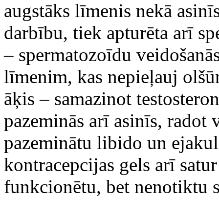
augstāks līmenis nekā asinī
darbību, tiek apturēta arī 
– spermatozoīdu veidošanās 
līmenim, kas nepieļauj olšū
āķis – samazinot testosteron
pazeminās arī asinīs, radot 
pazeminātu libido un ejakul
kontracepcijas gels arī satur
funkcionētu, bet nenotiktu