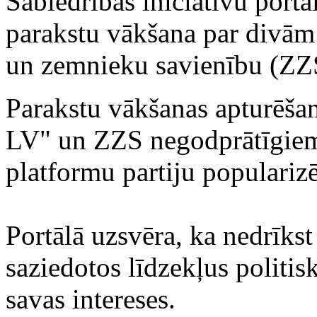
Sabiedrības iniciatīvu portā
parakstu vākšana par divām i
un zemnieku savienību (ZZS
Parakstu vākšanas apturēšan
LV" un ZZS negodprātīgie
platformu partiju popularizē
Portālā uzsvēra, ka nedrīkst
saziedotos līdzekļus politisk
savas intereses.