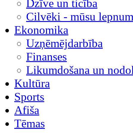
Dzīve un ticība
Cilvēki - mūsu lepnum
Ekonomika
Uzņēmējdarbība
Finanses
Likumdošana un nodok
Kultūra
Sports
Afiša
Tēmas