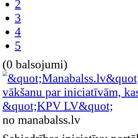
2
3
4
5
(0 balsojumi)
no manabalss.lv