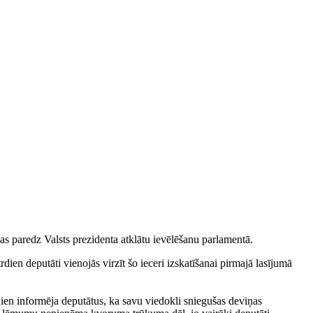
as paredz Valsts prezidenta atklātu ievēlēšanu parlamentā.
ien deputāti vienojās virzīt šo ieceri izskatīšanai pirmajā lasījumā
ien informēja deputātus, ka savu viedokli sniegušas deviņas