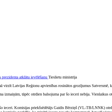
Tieslietu ministrija
mā virzīt Latvijas Reģionu apvienības rosinātos grozījumus Satversmē, k
 izmaiņām, tāpēc otrdien balsojuma par šo ieceri nebija. Vienlaikus otrd
r šo ieceri. Komisijas priekšsēdētājs Gaidis Bērziņš (VL-TB/LNNK) otrd