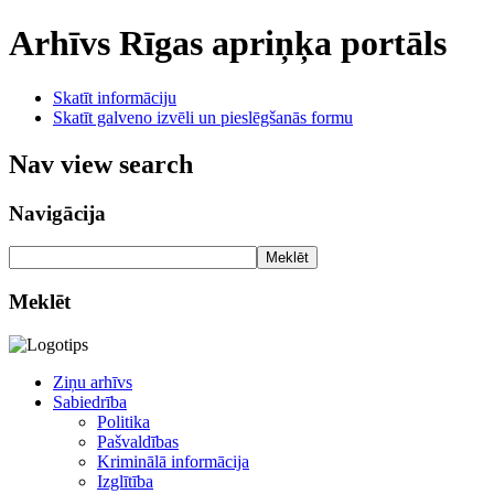
Arhīvs
Rīgas apriņķa portāls
Skatīt informāciju
Skatīt galveno izvēli un pieslēgšanās formu
Nav view search
Navigācija
Meklēt
Meklēt
Ziņu arhīvs
Sabiedrība
Politika
Pašvaldības
Kriminālā informācija
Izglītība