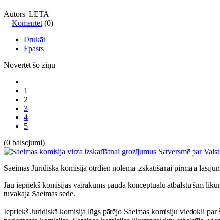
Autors LETA
Komentēt
(0)
Drukāt
Epasts
Novērtēt šo ziņu
1
2
3
4
5
(0 balsojumi)
Saeimas Juridiskā komisija otrdien nolēma izskatīšanai pirmajā lasīju
Jau iepriekš komisijas vairākums pauda konceptuālu atbalstu šīm likuma
tuvākajā Saeimas sēdē.
Iepriekš Juridiskā komisija lūgs pārējo Saeimas komisiju viedokli pa