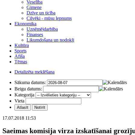
Veselība
Ģimene
Dzīve un ticība
Cilvēki - mūsu lepnums
Ekonomika
Uzņēmējdarbība
Finanses
Likumdošana un nodokļi
Kultūra
Sports
Afiša
Tēmas
Detalizēta meklēšana
Sākuma datums:
Beigu datums:
Kategorija
Vieta
17.07.2018 11:53
Saeimas komisija virza izskatīšanai grozīj