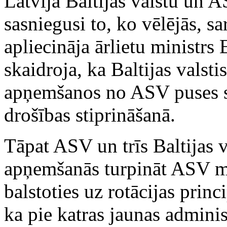
Latvija Baltijas valstu un A
sasniegusi to, ko vēlējās, 
apliecināja ārlietu ministrs
skaidroja, ka Baltijas valst
apņemšanos no ASV puses st
drošības stiprināšanā.
Tāpat ASV un trīs Baltijas 
apņemšanās turpināt ASV mil
balstoties uz rotācijas princi
ka pie katras jaunas adminis