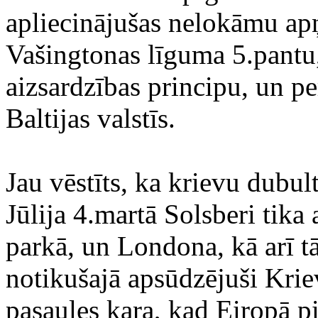
apliecinājušas nelokāmu a
Vašingtonas līguma 5.pantu,
aizsardzības principu, un pe
Baltijas valstīs.
Jau vēstīts, ka krievu dubul
Jūlija 4.martā Solsberi tika
parkā, un Londona, kā arī t
notikušajā apsūdzējuši Kriev
pasaules kara, kad Eiropā pi