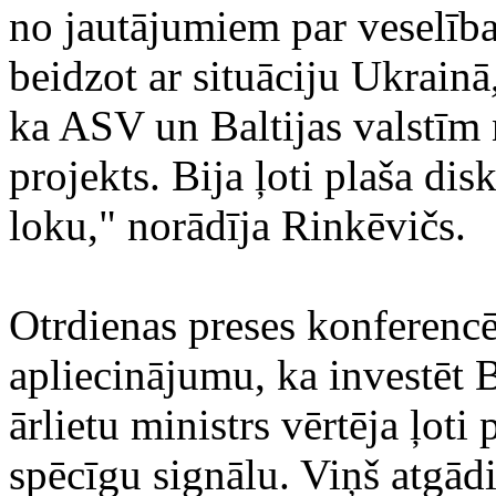
no jautājumiem par veselīb
beidzot ar situāciju Ukrainā,
ka ASV un Baltijas valstī
projekts. Bija ļoti plaša di
loku," norādīja Rinkēvičs.
Otrdienas preses konferenc
apliecinājumu, ka investēt Ba
ārlietu ministrs vērtēja ļoti 
spēcīgu signālu. Viņš atgād