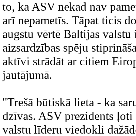
to, ka ASV nekad nav pametu
arī nepametīs. Tāpat ticis d
augstu vērtē Baltijas vals
aizsardzības spēju stiprināš
aktīvi strādāt ar citiem Eir
jautājumā.
"Trešā būtiskā lieta - ka sar
dzīvas. ASV prezidents ļoti d
valstu līderu viedokli dažā