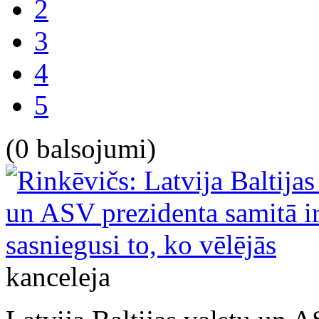
2
3
4
5
(0 balsojumi)
kanceleja