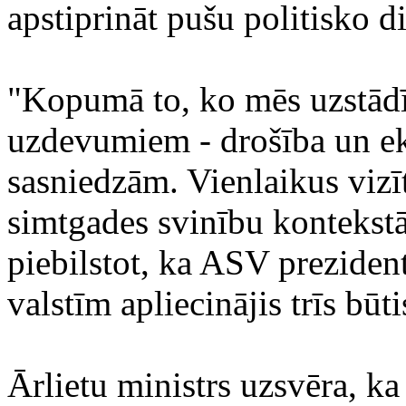
apstiprināt pušu politisko 
"Kopumā to, ko mēs uzstād
uzdevumiem - drošība un e
sasniedzām. Vienlaikus vizīt
simtgades svinību kontekstā
piebilstot, ka ASV preziden
valstīm apliecinājis trīs būti
Ārlietu ministrs uzsvēra, k