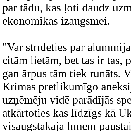
par tādu, kas ļoti daudz uz
ekonomikas izaugsmei.
"Var strīdēties par alumīnij
citām lietām, bet tas ir tas
gan ārpus tām tiek runāts. V
Krimas pretlikumīgo aneksij
uzņēmēju vidē parādījās spek
atkārtoties kas līdzīgs kā U
visaugstākajā līmenī paustais