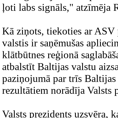
ļoti labs signāls," atzīmēja 
Kā ziņots, tiekoties ar ASV
valstis ir saņēmušas apliec
klātbūtnes reģionā saglabā
atbalstīt Baltijas valstu aiz
paziņojumā par trīs Baltija
rezultātiem norādīja Valsts 
Valsts prezidents uzsvēra, k