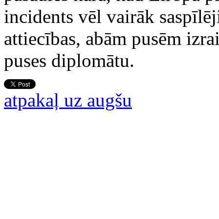
incidents vēl vairāk saspīl
attiecības, abām pusēm izra
puses diplomātu.
atpakaļ uz augšu