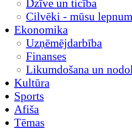
Dzīve un ticība
Cilvēki - mūsu lepnum
Ekonomika
Uzņēmējdarbība
Finanses
Likumdošana un nodok
Kultūra
Sports
Afiša
Tēmas