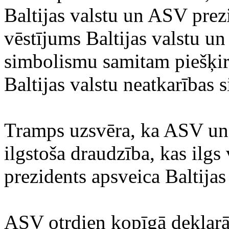
Baltijas valstu un ASV prez
vēstījums Baltijas valstu un
simbolismu samitam piešķiro
Baltijas valstu neatkarības 
Tramps uzsvēra, ka ASV un Ba
ilgstoša draudzība, kas ilg
prezidents apsveica Baltijas
ASV otrdien kopīgā deklarāc