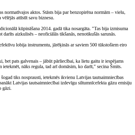
ņas normatīvajos aktos. Stāsts bija par benzopirēna normām – vielu,
vēlējās attīstīt savu biznesu.
tradicionālā kūpināšana 2014. gadā tika nosargāta. "Tas bija izmisuma
t darīts aizkulisēs – neoficiālās tikšanās, nenotikušās sarunās.
 efektīvu lobija instrumentu, jārēķinās ar saviem 500 tūkstošiem eiro
bet pats galvenais – jābūt pārliecībai, ka lietu gaitu ir iespējams
 ietekmēt, nāks regula, tad arī domāsim, ko darīt," secina Šmits.
 šogad tiks nosprausti, ietekmēs ikvienu Latvijas tautsaimniecības
s panākt Latvijas tautsaimniecībai izdevīgu siltumnīcefekta gāzu emisiju
o gāzi.