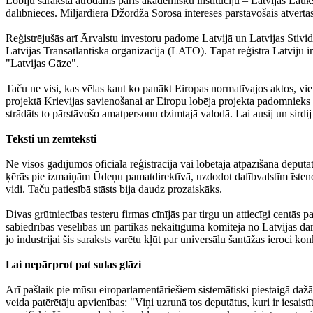
Lobiju sarakstā atrodams pāris akadēmisku institūciju – Latvijas Lauks
dalībnieces. Miljardiera Džordža Sorosa intereses pārstāvošais atvērt
Reģistrējušās arī Ārvalstu investoru padome Latvijā un Latvijas Stiv
Latvijas Transatlantiskā organizācija (LATO). Tāpat reģistrā Latviju 
"Latvijas Gāze".
Taču ne visi, kas vēlas kaut ko panākt Eiropas normatīvajos aktos, vienm
projektā Krievijas savienošanai ar Eiropu lobēja projekta padomnieks 
strādāts to pārstāvošo amatpersonu dzimtajā valodā. Lai ausij un sirdi
Teksti un zemteksti
Ne visos gadījumos oficiāla reģistrācija vai lobētāja atpazīšana deput
ķērās pie izmaiņām Ūdeņu pamatdirektīvā, uzdodot dalībvalstīm īstenot 
vidi. Taču patiesībā stāsts bija daudz prozaiskāks.
Divas grūtniecības testeru firmas cīnījās par tirgu un attiecīgi centās
sabiedrības veselības un pārtikas nekaitīguma komitejā no Latvijas darbo
jo industrijai šis saraksts varētu kļūt par universālu šantāžas ieroci 
Lai nepārprot pat sulas glāzi
Arī pašlaik pie mūsu eiroparlamentāriešiem sistemātiski piestaigā dažā
veida patērētāju apvienības: "Viņi uzrunā tos deputātus, kuri ir iesaist