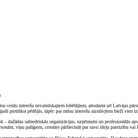
s
isu veidu interešu nevalstiskajiem lobētājiem, atrodami arī Latvijas pārs
aši pietrūkst pēdējās, tāpēc par mūsu interešu aizstāvjiem bieži vien iz
ti – dažādas sabiedriskās organizācijas, uzņēmumi un profesionālās apv
rsonām, viņu palīgiem, censties pārliecināt par savu ideju pareizību va