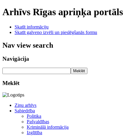
Arhīvs
Rīgas apriņķa portāls
Skatīt informāciju
Skatīt galveno izvēli un pieslēgšanās formu
Nav view search
Navigācija
Meklēt
Meklēt
Ziņu arhīvs
Sabiedrība
Politika
Pašvaldības
Kriminālā informācija
Izglītība