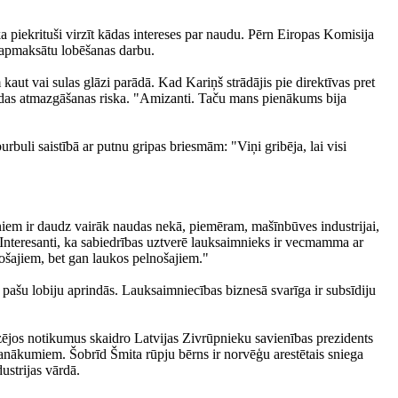
ka piekrituši virzīt kādas intereses par naudu. Pērn Eiropas Komisija
t apmaksātu lobēšanas darbu.
kaut vai sulas glāzi parādā. Kad Kariņš strādājis pie direktīvas pret
naudas atmazgāšanas riska. "Amizanti. Taču mans pienākums bija
rbuli saistībā ar putnu gripas briesmām: "Viņi gribēja, lai visi
. Viņiem ir daudz vairāk naudas nekā, piemēram, mašīnbūves industrijai,
. Interesanti, ka sabiedrības uztverē lauksaimnieks ir vecmamma ar
jošajiem, bet gan laukos pelnošajiem."
pašu lobiju aprindās. Lauksaimniecības biznesā svarīga ir subsīdiju
zējos notikumus skaidro Latvijas Zivrūpnieku savienības prezidents
 panākumiem. Šobrīd Šmita rūpju bērns ir norvēģu arestētais sniega
ustrijas vārdā.