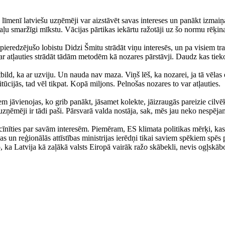
 līmenī latviešu uzņēmēji var aizstāvēt savas intereses un panākt izmai
ļu smaržīgi mīkstu. Vācijas pārtikas iekārtu ražotāji uz šo normu rēķina 
a pieredzējušo lobistu Didzi Šmitu strādāt viņu interesēs, un pa visiem 
var atļauties strādāt tādām metodēm kā nozares pārstāvji. Daudz kas tieko
tbild, ka ar uzviju. Un nauda nav maza. Viņš lēš, ka nozarei, ja tā vēlas
itūcijās, tad vēl tikpat. Kopā miljons. Pelnošas nozares to var atļauties.
āvienojas, ko grib panākt, jāsamet kolekte, jāizraugās pareizie cilvēki, 
ņēmēji ir tādi paši. Pārsvarā valda nostāja, sak, mēs jau neko nespējam
cīnīties par savām interesēm. Piemēram, ES klimata politikas mērķi, kas
ības un reģionālās attīstības ministrijas ierēdņi tikai saviem spēkiem spē
 ka Latvija kā zaļākā valsts Eiropā vairāk ražo skābekli, nevis ogļskāb