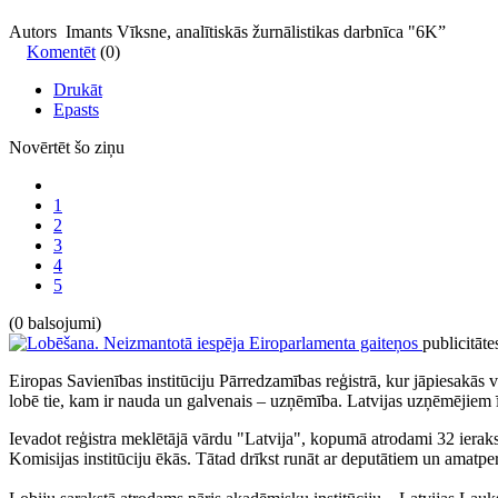
Autors Imants Vīksne, analītiskās žurnālistikas darbnīca "6K”
Komentēt
(0)
Drukāt
Epasts
Novērtēt šo ziņu
1
2
3
4
5
(0 balsojumi)
publicitāte
Eiropas Savienības institūciju Pārredzamības reģistrā, kur jāpiesakās v
lobē tie, kam ir nauda un galvenais – uzņēmība. Latvijas uzņēmējiem īp
Ievadot reģistra meklētājā vārdu "Latvija", kopumā atrodami 32 ieraks
Komisijas institūciju ēkās. Tātad drīkst runāt ar deputātiem un amatpe