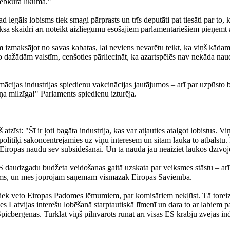
 jebkurā likumā."
 legāls lobisms tiek smagi pārprasts un trīs deputāti pat tiesāti par to, 
ksā skaidri arī noteikt aizliegumu esošajiem parlamentāriešiem pieņem
em izmaksājot no savas kabatas, lai neviens nevarētu teikt, ka viņš kādam 
 no dažādām valstīm, cenšoties pārliecināt, ka azartspēlēs nav nekāda 
mācijas industrijas spiedienu vakcinācijas jautājumos – arī par uzpūsto bu
ņa milzīga!" Parlaments spiedienu izturēja.
š atzīst: "Šī ir ļoti bagāta industrija, kas var atļauties atalgot lobistus
ā politiķi sakoncentrējamies uz viņu interesēm un sitam laukā to atbalstu
bē Eiropas naudu sev subsidēšanai. Un tā nauda jau neaiziet laukos dzīvo
S daudzgadu budžeta veidošanas gaitā uzskata par veiksmes stāstu – arī 
zums, un mēs joprojām saņemam vismazāk Eiropas Savienībā.
 liek veto Eiropas Padomes lēmumiem, par komisāriem nekļūst. Tā torei
ies Latvijas interešu lobēšanā starptautiskā līmenī un dara to ar labiem
Špicbergenas. Turklāt viņš pilnvarots runāt arī visas ES krabju zvejas ind