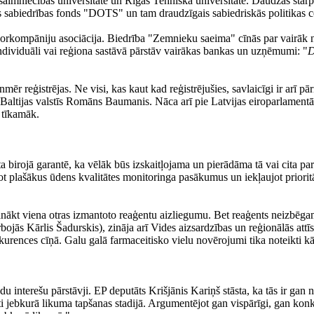
aimniecības universitāte un Rīgas Tehniskā universitāte. Daudzas starpta
ās sabiedrības fonds "DOTS" un tam draudzīgais sabiedriskās politikas c
idorkompāniju asociācija. Biedrība "Zemnieku saeima" cīnās par vairāk n
individuāli vai reģiona sastāvā pārstāv vairākas bankas un uzņēmumi: "
D
ēr reģistrējas. Ne visi, kas kaut kad reģistrējušies, savlaicīgi ir arī pā
Baltijas valstīs Romāns Baumanis. Nāca arī pie Latvijas eiroparlamentā
j tīkamāk.
āta birojā garantē, ka vēlāk būs izskaitļojama un pierādāma tā vai cita 
plašākus ūdens kvalitātes monitoringa pasākumus un iekļaujot prioritāro
 panākt viena otras izmantoto reaģentu aizliegumu. Bet reaģents neizbēgam
jās Kārlis Šadurskis), zināja arī Vides aizsardzības un reģionālās attīstī
konkurences cīņā. Galu galā farmaceitisko vielu novērojumi tika noteikti 
du interešu pārstāvji. EP deputāts Krišjānis Kariņš stāsta, ka tās ir gan
īti jebkurā likuma tapšanas stadijā. Argumentējot gan vispārīgi, gan konk