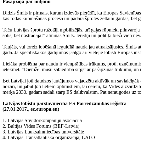
Pašapziņa par miljonu
Didzis Šmits ir pirmais, kuram izdevās pierādīt, ka Eiropas Savienības
kas rodas kūpināšanas procesā un padara šprotes zeltaini gardas, bet ga
Taču Latvijas šprotu ražotāji mobilizējās, arī gaļas rūpnieki pilnvaroj
solis, bet nostrādāja!" atminas Šmits. Ierēdņi un politiķi bieži vien ne
Taujāts, vai toreiz lobēšanā ieguldītā nauda jau atmaksājusies, Šmits a
gadā. Ja specifiskākos gadījumos jāalgo arī vietējie lobisti Eiropas inst
Lielāka problēma par naudu ir vienprātības trūkums, proti, uzņēmumiem j
ietekmēt. "Diemžēl mūsu sabiedrība sirgst ar pašapziņas trūkumu, un uz
Bet Latvijai ļoti daudzos jautājumos vajadzētu aktīvāk un savlaicīgāk 
nozari, un jābūt ļoti lieliem optimistiem, lai cerētu, ka Vides aizsardz
mērķa 2030. gadam sadali starp ES dalībvalstīm. Pat neraugoties uz to,
Latvijas lobistu pārstāvniecība ES Pārredzamības reģistrā
(27.01.2017., ec.europa.eu)
1. Latvijas Stividorkompāniju asociācija
2. Baltijas Vides Forums (BEF-Latvia)
3. Latvijas Lauksaimniecības universitāte
4. Latvijas Transatlantiskā organizācija, LATO