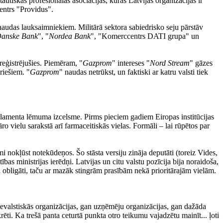
utiskas profesionālās asociācijas, kurās Latvijas organizācijas ir
entrs "Providus".
audas lauksaimniekiem. Militārā sektora sabiedrisko seju pārstāv
anske Bank
", "
Nordea Bank
", "Komerccentrs DATI grupa" un
rreģistrējušies. Piemēram, "
Gazprom
" intereses "
Nord Stream
" gāzes
riešiem. "
Gazprom
" naudas netrūkst, un faktiski ar katru valsti tiek
parlamenta lēmuma izcelsme. Pirms pieciem gadiem Eiropas institūcijas
 vielu sarakstā arī farmaceitiskās vielas. Formāli – lai rūpētos par
i nokļūst notekūdeņos. Šo stāsta versiju zināja deputāti (toreiz Vides,
bas ministrijas ierēdņi. Latvijas un citu valstu pozīcija bija noraidoša,
kā obligāti, taču ar mazāk stingrām prasībām nekā prioritārajām vielām.
 nevalstiskās organizācijas, gan uzņēmēju organizācijas, gan dažāda
rēti. Ka trešā panta ceturtā punkta otro teikumu vajadzētu mainīt... ļoti