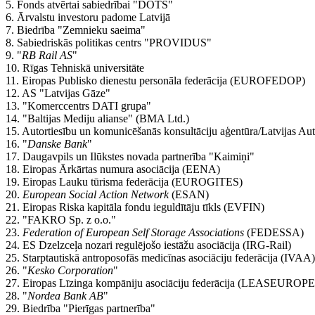
5. Fonds atvērtai sabiedrībai "DOTS"
6. Ārvalstu investoru padome Latvijā
7. Biedrība "Zemnieku saeima"
8. Sabiedriskās politikas centrs "PROVIDUS"
9. "
RB Rail AS
"
10. Rīgas Tehniskā universitāte
11. Eiropas Publisko dienestu personāla federācija (EUROFEDOP)
12. AS "Latvijas Gāze"
13. "Komerccentrs DATI grupa"
14. "Baltijas Mediju alianse" (BMA Ltd.)
15. Autortiesību un komunicēšanās konsultāciju aģentūra/Latvijas
16. "
Danske Bank
"
17. Daugavpils un Ilūkstes novada partnerība "Kaimiņi"
18. Eiropas Ārkārtas numura asociācija (EENA)
19. Eiropas Lauku tūrisma federācija (EUROGITES)
20.
European Social Action Network
(ESAN)
21. Eiropas Riska kapitāla fondu ieguldītāju tīkls (EVFIN)
22. "FAKRO Sp. z o.o."
23.
Federation of European Self Storage Associations
(FEDESSA)
24. ES Dzelzceļa nozari regulējošo iestāžu asociācija (IRG-Rail)
25. Starptautiskā antroposofās medicīnas asociāciju federācija (IVAA)
26. "
Kesko Corporation
"
27. Eiropas Līzinga kompāniju asociāciju federācija (LEASEUROPE
28. "
Nordea Bank AB
"
29. Biedrība "Pierīgas partnerība"