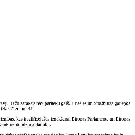
tāvji. Taču saraksts nav pārlieku garš. Briseles un Strasbūras gaiteņos
liekas ārzemnieki.
ienības, kas kvalificējušās ienākšanai Eiropas Parlamenta un Eiropas
i konkurentu ideju aplamību.