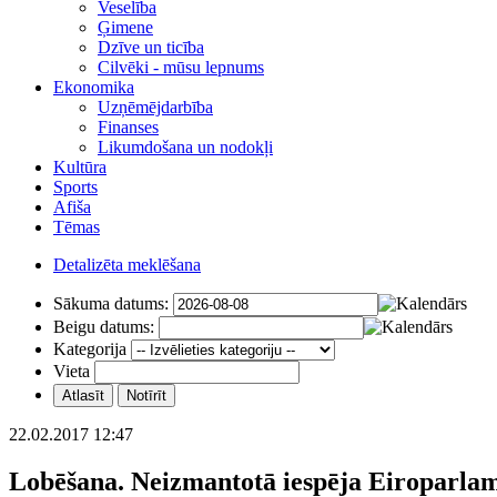
Veselība
Ģimene
Dzīve un ticība
Cilvēki - mūsu lepnums
Ekonomika
Uzņēmējdarbība
Finanses
Likumdošana un nodokļi
Kultūra
Sports
Afiša
Tēmas
Detalizēta meklēšana
Sākuma datums:
Beigu datums:
Kategorija
Vieta
22.02.2017 12:47
Lobēšana. Neizmantotā iespēja Eiroparlam