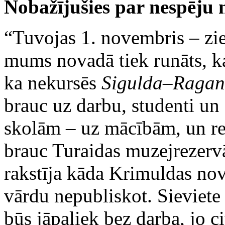
Nobažījušies par nespēju 
“Tuvojas 1. novembris – z
mums novadā tiek runāts, ka 
ka nekursēs
Sigulda–Raga
brauc uz darbu, studenti un
skolām – uz mācībām, un re
brauc Turaidas muzejrezervāt
rakstīja kāda Krimuldas nov
vārdu nepubliskot. Sieviete 
būs jāpaliek bez darba, jo ci