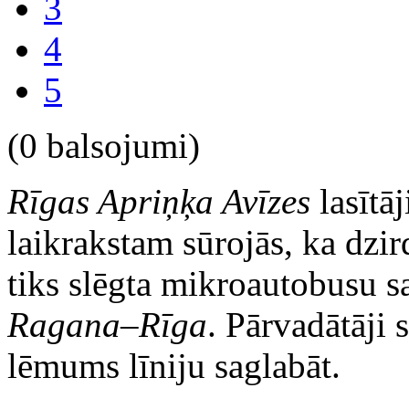
3
4
5
(0 balsojumi)
Rīgas Apriņķa Avīzes
lasītā
laikrakstam sūrojās, ka dzi
tiks slēgta mikroautobusu 
Ragana–Rīga
. Pārvadātāji 
lēmums līniju saglabāt.