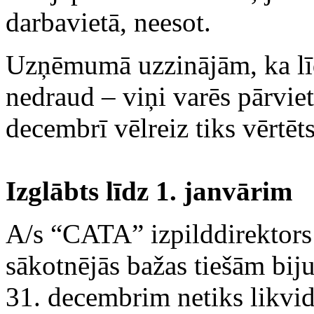
darbavietā, neesot.
Uzņēmumā uzzinājām, ka līd
nedraud – viņi varēs pārviet
decembrī vēlreiz tiks vērtēt
Izglābts līdz 1. janvārim
A/s “CATA” izpilddirektors
sākotnējās bažas tiešām bij
31. decembrim netiks likvid