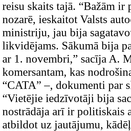
reisu skaits tajā. “Bažām i
nozarē, ieskaitot Valsts aut
ministriju, jau bija sagatav
likvidējams. Sākumā bija pa
ar 1. novembri,” sacīja A. M
komersantam, kas nodrošina
“CATA” –, dokumenti par s
“Vietējie iedzīvotāji bija sa
nostrādāja arī ir politiskais
atbildot uz jautājumu, kādēļ