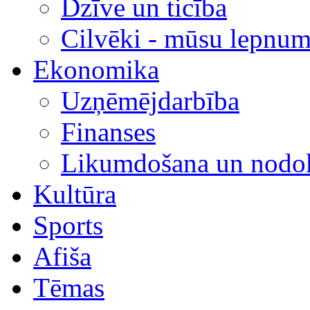
Dzīve un ticība
Cilvēki - mūsu lepnum
Ekonomika
Uzņēmējdarbība
Finanses
Likumdošana un nodok
Kultūra
Sports
Afiša
Tēmas