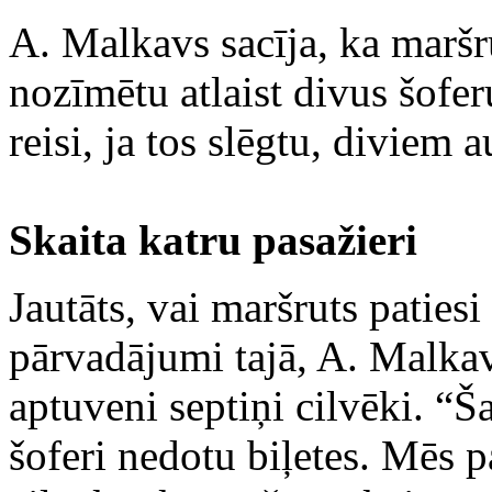
A. Malkavs sacīja, ka mar
nozīmētu atlaist divus šoferu
reisi, ja tos slēgtu, diviem
Skaita katru pasažieri
Jautāts, vai maršruts patiesi 
pārvadājumi tajā, A. Malkav
aptuveni septiņi cilvēki. “Š
šoferi nedotu biļetes. Mēs 