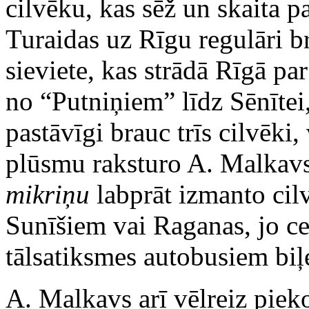
cilvēku, kas sēž un skaita p
Turaidas uz Rīgu regulāri b
sieviete, kas strādā Rīgā par
no “Putniņiem” līdz Sēnītei
pastāvīgi brauc trīs cilvēki,
plūsmu raksturo A. Malkavs.
mikriņu
labprāt izmanto cil
Sunīšiem vai Raganas, jo ce
tālsatiksmes autobusiem biļ
A. Malkavs arī vēlreiz piek