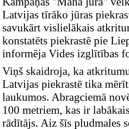
Kampaņas "Mana jūra" veikt
Latvijas tīrāko jūras piekra
savukārt vislielākais atkr
konstatēts piekrastē pie Lie
informēja Vides izglītības 
Viņš skaidroja, ka atkritu
Latvijas piekrastē tika mēr
laukumos. Abragciemā novēr
100 metriem, kas ir labākai
rādītājs. Aiz šīs pludmales