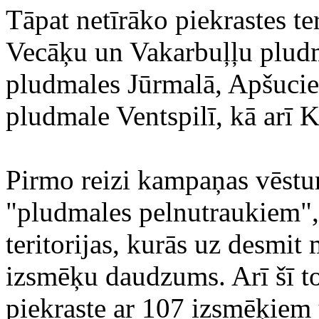
Tāpat netīrāko piekrastes te
Vecāķu un Vakarbuļļu plud
pludmales Jūrmalā, Apšuci
pludmale Ventspilī, kā arī 
Pirmo reizi kampaņas vēstur
"pludmales pelnutraukiem", 
teritorijas, kurās uz desmit 
izsmēķu daudzums. Arī šī to
piekraste ar 107 izsmēķiem u