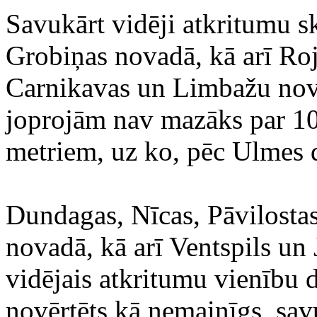
Savukārt vidēji atkritumu sk
Grobiņas novadā, kā arī Roj
Carnikavas un Limbažu nova
joprojām nav mazāks par 1
metriem, uz ko, pēc Ulmes 
Dundagas, Nīcas, Pāvilosta
novadā, kā arī Ventspils un 
vidējais atkritumu vienību
novērtēts kā nemainīgs, sa