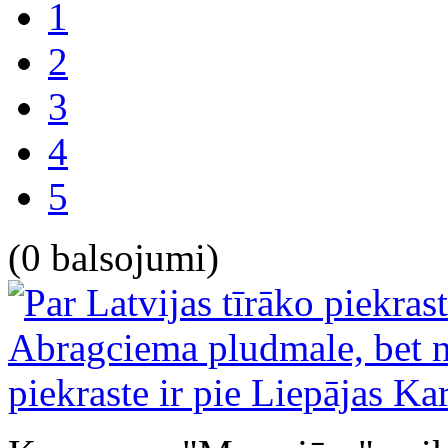
1
2
3
4
5
(0 balsojumi)