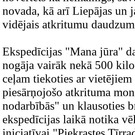
novada, kā arī Liepājas un 
vidējais atkritumu daudzums
Ekspedīcijas "Mana jūra" d
nogāja vairāk nekā 500 kilom
ceļam tiekoties ar vietējiem 
piesārņojošo atkrituma moni
nodarbībās" un klausoties 
ekspedīcijas laikā notika vē
iniciatīvai "Piekrastes Tīrra