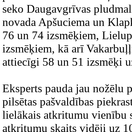
seko Daugavgrīvas pludmal
novada Apšuciema un Klapka
76 un 74 izsmēķiem, Lielup
izsmēķiem, kā arī Vakarbuļ
attiecīgi 58 un 51 izsmēķi 
Eksperts pauda jau nožēlu 
pilsētas pašvaldības piekras
lielākais atkritumu vienību 
atkritumu skaits vidēji uz 1