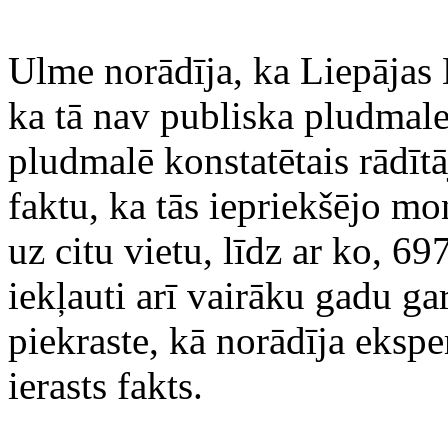
Ulme norādīja, ka Liepājas K
ka tā nav publiska pludmale
pludmalē konstatētais rādītāj
faktu, ka tās iepriekšējo m
uz citu vietu, līdz ar ko, 6
iekļauti arī vairāku gadu g
piekraste, kā norādīja eksper
ierasts fakts.