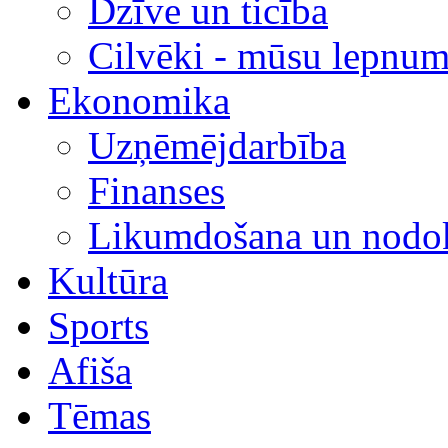
Dzīve un ticība
Cilvēki - mūsu lepnum
Ekonomika
Uzņēmējdarbība
Finanses
Likumdošana un nodok
Kultūra
Sports
Afiša
Tēmas