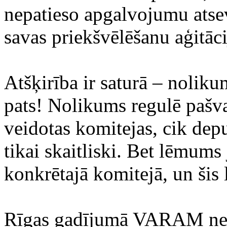
nepatieso apgalvojumu atsev
savas priekšvēlēšanu aģitāc
Atšķirība ir saturā – nolik
pats! Nolikums regulē pašva
veidotas komitejas, cik dep
tikai skaitliski. Bet lēmums
konkrētajā komitejā, un šis
Rīgas gadījumā VARAM nebi