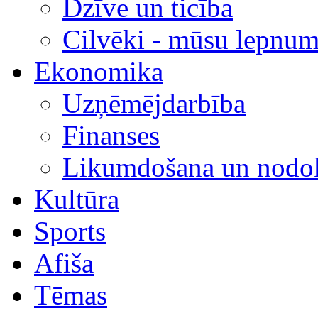
Dzīve un ticība
Cilvēki - mūsu lepnum
Ekonomika
Uzņēmējdarbība
Finanses
Likumdošana un nodok
Kultūra
Sports
Afiša
Tēmas