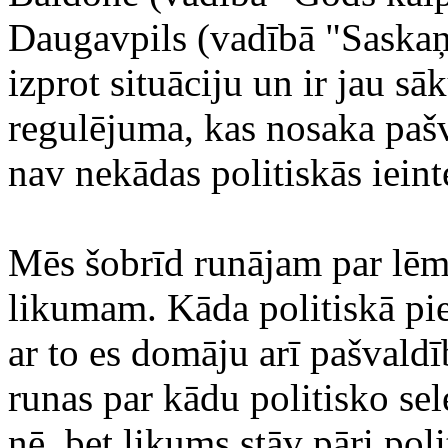
Daugavpils (vadībā "Saskaņ
izprot situāciju un ir jau s
regulējuma, kas nosaka pašva
nav nekādas politiskās ieint
Mēs šobrīd runājam par lēm
likumam. Kāda politiskā pie
ar to es domāju arī pašvaldī
runas par kādu politisko sel
nē, bet likums stāv pāri polit