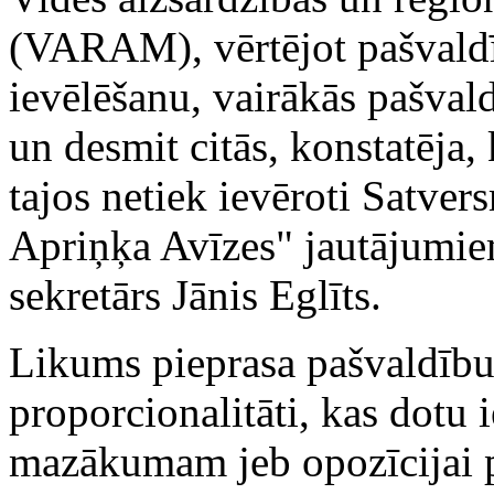
(VARAM), vērtējot pašvald
ievēlēšanu, vairākās pašvald
un desmit citās, konstatēja,
tajos netiek ievēroti Satve
Apriņķa Avīzes" jautājumi
sekretārs Jānis Eglīts.
Likums pieprasa pašvaldību
proporcionalitāti, kas dotu i
mazākumam jeb opozīcijai p