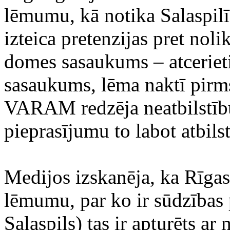
lēmumu, kā notika Salaspi
izteica pretenzijas pret noli
domes sasaukums – atcerietie
sasaukums, lēma naktī pirm
VARAM redzēja neatbilstīb
pieprasījumu to labot atbil
Medijos izskanēja, ka Rīgas
lēmumu, par ko ir sūdzības 
Salaspils) tas ir apturēts a