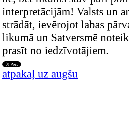
interpretācijām! Valsts un a
strādāt, ievērojot labas pār
likumā un Satversmē noteikt
prasīt no iedzīvotājiem.
atpakaļ uz augšu