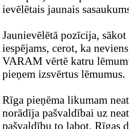
ievēlētais jaunais sasaukum
Jaunievēlētā pozīcija, sākot
iespējams, cerot, ka neviens
VARAM vērtē katru lēmumu,
pieņem izsvērtus lēmumus.
Rīga pieņēma likumam neatb
norādīja pašvaldībai uz nea
pašvaldību to labot, Rīgas