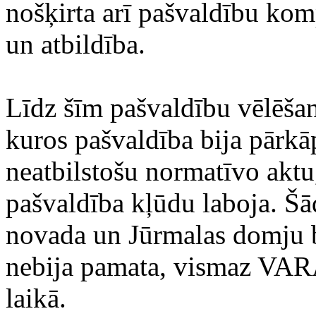
nošķirta arī pašvaldību ko
un atbildība.
Līdz šīm pašvaldību vēlēšan
kuros pašvaldība bija pārk
neatbilstošu normatīvo aktu,
pašvaldība kļūdu laboja. Š
novada un Jūrmalas domju b
nebija pamata, vismaz VA
laikā.