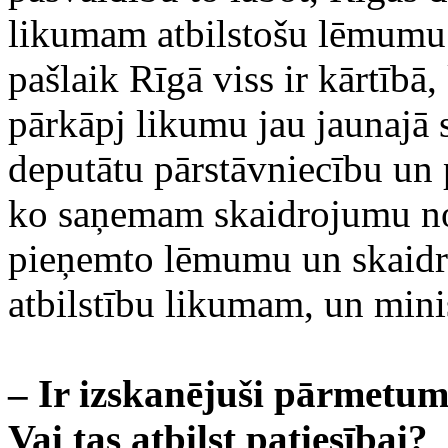
likumam atbilstošu lēmumu. 
pašlaik Rīgā viss ir kārtībā
pārkāpj likumu jau jaunaj
deputātu pārstāvniecību un 
ko saņemam skaidrojumu no 
pieņemto lēmumu un skaid
atbilstību likumam, un min
– Ir izskanējuši pārmetumi
Vai tas atbilst patiesībai?