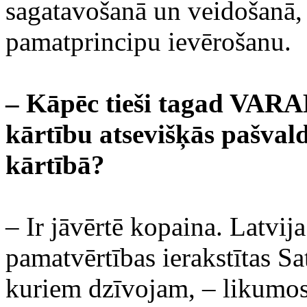
sagatavošanā un veidošanā, 
pamatprincipu ievērošanu.
– Kāpēc tieši tagad VARA
kārtību atsevišķās pašvald
kārtībā?
– Ir jāvērtē kopaina. Latvija
pamatvērtības ierakstītas S
kuriem dzīvojam, – likumos