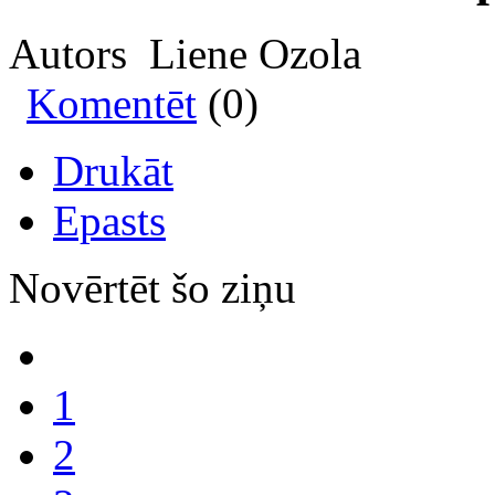
Autors Liene Ozola
Komentēt
(0)
Drukāt
Epasts
Novērtēt šo ziņu
1
2