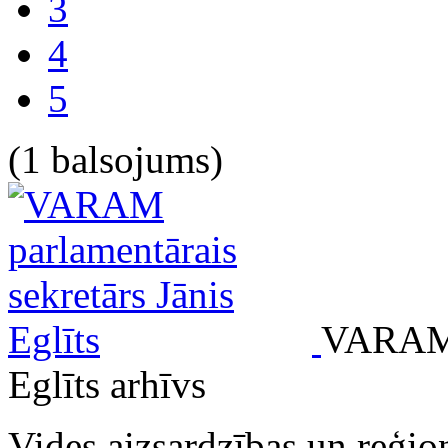
3
4
5
(1 balsojums)
VARAM p
Eglīts
arhīvs
Vides aizsardzības un reģionā