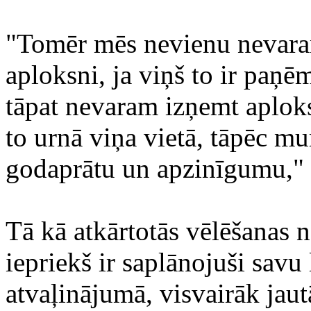
"Tomēr mēs nevienu nevaram
aploksni, ja viņš to ir paņē
tāpat nevaram izņemt aplok
to urnā viņa vietā, tāpēc mu
godaprātu un apzinīgumu," a
Tā kā atkārtotās vēlēšanas n
iepriekš ir saplānojuši savu
atvaļinājumā, visvairāk jau