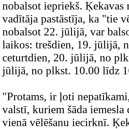
nobalsot iepriekš. Ķekavas
vadītāja pastāstīja, ka "tie 
nobalsot 22. jūlijā, var bals
laikos: trešdien, 19. jūlijā,
ceturtdien, 20. jūlijā, no pl
jūlijā, no plkst. 10.00 līdz 
"Protams, ir ļoti nepatīkami
valstī, kuriem šāda iemesla 
vienā vēlēšanu iecirknī. Ķek