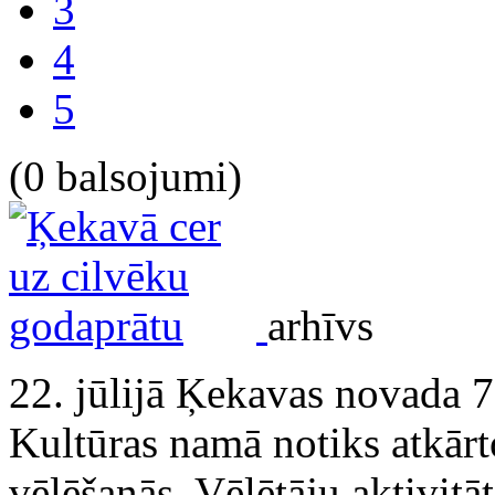
3
4
5
(0 balsojumi)
arhīvs
22. jūlijā Ķekavas novada 7
Kultūras namā notiks atkārt
vēlēšanās. Vēlētāju aktivitāt