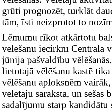
grūti prognozēt, turklāt dau
tām, īsti neizprotot to nozīm
Lēmumu rīkot atkārtotu ba
vēlēšanu iecirknī Centrālā 
jūnija pašvaldību vēlēšanās,
lietotajā vēlēšanu kastē tik
vēlēšanu aploksnēm vairāk, 
vēlētāju sarakstā, un sešas 
sadalījumu starp kandidātu