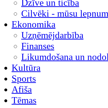
Dzīve un ticība
Cilvēki - mūsu lepnum
Ekonomika
Uzņēmējdarbība
Finanses
Likumdošana un nodok
Kultūra
Sports
Afiša
Tēmas