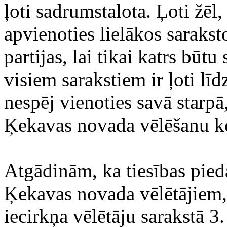
ļoti sadrumstalota. Ļoti žēl
apvienoties lielākos sarakst
partijas, lai tikai katrs bū
visiem sarakstiem ir ļoti līd
nespēj vienoties savā starpā
Ķekavas novada vēlēšanu ko
Atgādinām, ka tiesības pieda
Ķekavas novada vēlētājiem, 
iecirkņa vēlētāju sarakstā 3.