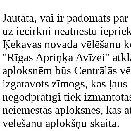
Jautāta, vai ir padomāts par 
uz iecirkni neatnestu ieprie
Ķekavas novada vēlēšanu ko
"Rīgas Apriņķa Avīzei" atkl
aploksnēm būs Centrālās vē
izgatavots zīmogs, kas ļaus 
negodprātīgi tiek izmantota
neiemestās aploksnes, kas at
vēlēšanu aplokšņu skaitā.