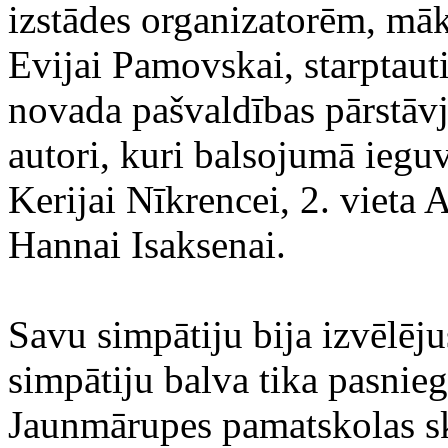
izstādes organizatorēm, mā
Evijai Pamovskai, starptaut
novada pašvaldības pārstāvj
autori, kuri balsojumā ieguv
Kerijai Nīkrencei, 2. vieta
Hannai Isaksenai.
Savu simpātiju bija izvēlēj
simpātiju balva tika pasnieg
Jaunmārupes pamatskolas sk