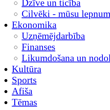
Dzīve un ticība
Cilvēki - mūsu lepnum
Ekonomika
Uzņēmējdarbība
Finanses
Likumdošana un nodok
Kultūra
Sports
Afiša
Tēmas