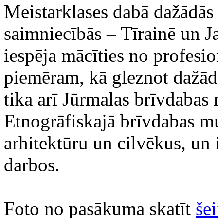
Meistarklases dabā dažādās
saimniecībās – Tīrainē un 
iespēja mācīties no profesi
piemēram, kā gleznot dažād
tika arī Jūrmalas brīvdabas
Etnogrāfiskajā brīvdabas mu
arhitektūru un cilvēkus, un 
darbos.
Foto no pasākuma skatīt
šei