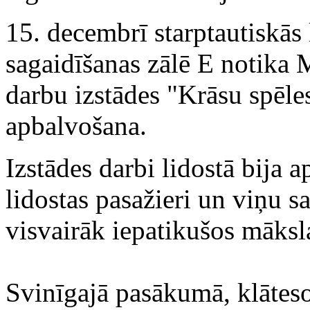
15. decembrī starptautiskās 
sagaidīšanas zālē E notika
darbu izstādes "Krāsu spēl
apbalvošana.
Izstādes darbi lidostā bija a
lidostas pasažieri un viņu sa
visvairāk iepatikušos māksl
Svinīgajā pasākumā, klātes