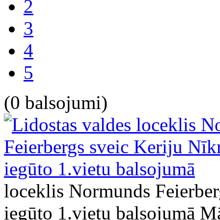
2
3
4
5
(0 balsojumi)
loceklis Normunds Feierberg
iegūto 1.vietu balsojumā
Mā