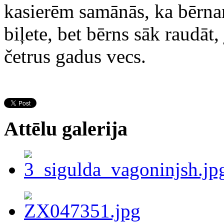
kasierēm samānās, ka bērnam 
biļete, bet bērns sāk raudāt,
četrus gadus vecs.
Attēlu galerija