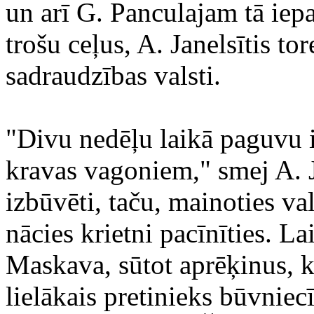
un arī G. Panculajam tā iepa
trošu ceļus, A. Janelsītis t
sadraudzības valsti.
"Divu nedēļu laikā paguvu i
kravas vagoniem," smej A. Ja
izbūvēti, taču, mainoties val
nācies krietni pacīnīties. La
Maskava, sūtot aprēķinus, k
lielākais pretinieks būvniec