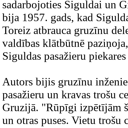
sadarbojoties Siguldai un G
bija 1957. gads, kad Siguld
Toreiz atbrauca gruzīnu dele
valdības klātbūtnē paziņoja
Siguldas pasažieru piekares 
Autors bijis gruzīnu inženie
pasažieru un kravas trošu ceļ
Gruzijā. "Rūpīgi izpētījām 
un otras puses. Vietu trošu c