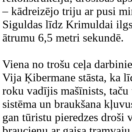
– kādreizējo triju ar pusi m
Siguldas līdz Krimuldai ilgs
ātrumu 6,5 metri sekundē.
Viena no trošu ceļa darbin
Vija Ķibermane stāsta, ka 
roku vadījis mašīnists, taču
sistēma un braukšana kļuvus
gan tūristu pieredzes droši 
braucienu ar gaisa tramvaju