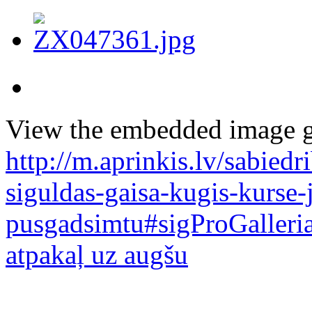
View the embedded image ga
http://m.aprinkis.lv/sabied
siguldas-gaisa-kugis-kurse-j
pusgadsimtu#sigProGaller
atpakaļ uz augšu