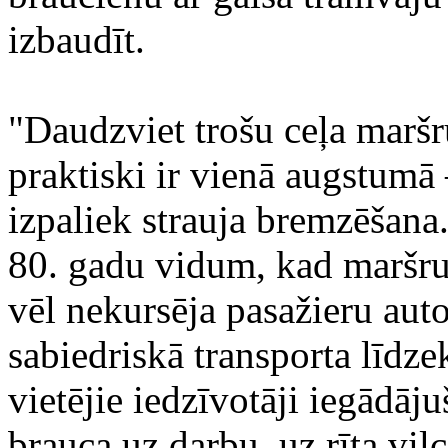
izbaudīt.
"Daudzviet trošu ceļa maršru
praktiski ir vienā augstumā
izpaliek strauja bremzēšana.
80. gadu vidum, kad maršr
vēl nekursēja pasažieru aut
sabiedriskā transporta līdze
vietējie iedzīvotāji iegādāj
brauca uz darbu, uz rīta vilc