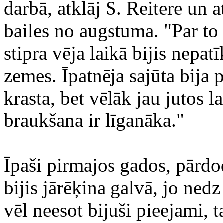
darbā, atklāj S. Reitere un at
bailes no augstuma. "Par to
stipra vēja laikā bijis nepat
zemes. Īpatnēja sajūta bija 
krasta, bet vēlāk jau jutos 
braukšana ir līganāka."
Īpaši pirmajos gados, pārdo
bijis jārēķina galvā, jo ned
vēl neesot bijuši pieejami, t