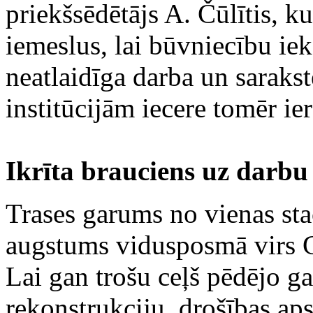
priekšsēdētājs A. Čūlītis, ku
iemeslus, lai būvniecību ie
neatlaidīga darba un saraks
institūcijām iecere tomēr ie
Ikrīta brauciens uz darb
Trases garums no vienas stac
augstums vidusposmā virs G
Lai gan trošu ceļš pēdējo ga
rekonstrukciju, drošības ap