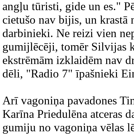
angļu tūristi, gide un es." P
cietušo nav bijis, un krastā
darbinieki. Ne reizi vien nep
gumijlēcēji, tomēr Silvijas 
ekstrēmām izklaidēm nav dro
dēli, "Radio 7" īpašnieki Ei
Arī vagoniņa pavadones Tin
Karīna Priedulēna atceras d
gumiju no vagoniņa vēlas lēk