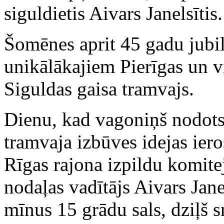
siguldietis Aivars Janelsītis.
Šomēnes aprit 45 gadu jubil
unikālākajiem Pierīgas un v
Siguldas gaisa tramvajs.
Dienu, kad vagoniņš nodots 
tramvaja izbūves idejas ieros
Rīgas rajona izpildu komit
nodaļas vadītājs Aivars Janel
mīnus 15 grādu sals, dziļš s