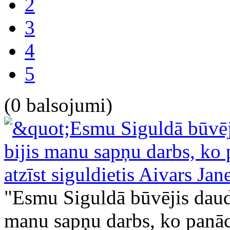
2
3
4
5
(0 balsojumi)
"Esmu Siguldā būvējis daudzu
manu sapņu darbs, ko panācu 