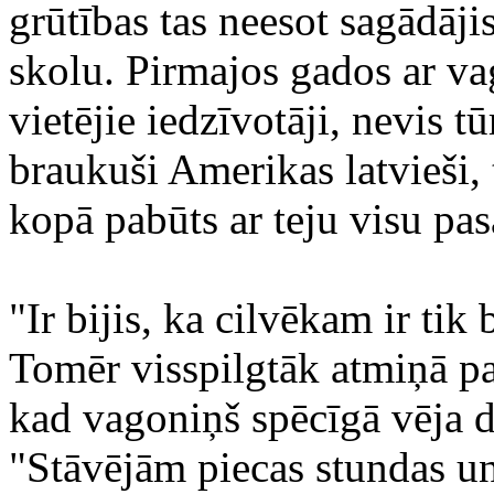
grūtības tas neesot sagādājis
skolu. Pirmajos gados ar va
vietējie iedzīvotāji, nevis tū
braukuši Amerikas latvieši,
kopā pabūts ar teju visu pas
"Ir bijis, ka cilvēkam ir tik
Tomēr visspilgtāk atmiņā pal
kad vagoniņš spēcīgā vēja dē
"Stāvējām piecas stundas un