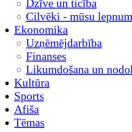
Dzīve un ticība
Cilvēki - mūsu lepnum
Ekonomika
Uzņēmējdarbība
Finanses
Likumdošana un nodok
Kultūra
Sports
Afiša
Tēmas