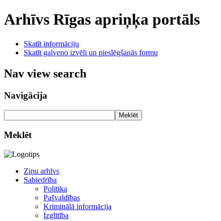
Arhīvs
Rīgas apriņķa portāls
Skatīt informāciju
Skatīt galveno izvēli un pieslēgšanās formu
Nav view search
Navigācija
Meklēt
Meklēt
Ziņu arhīvs
Sabiedrība
Politika
Pašvaldības
Kriminālā informācija
Izglītība