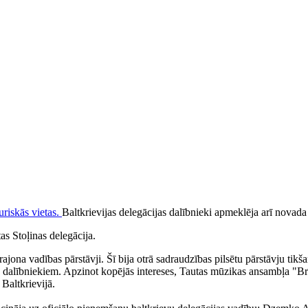
Baltkrievijas delegācijas dalībnieki apmeklēja arī novada
as Stoļinas delegācija.
ona vadības pārstāvji. Šī bija otrā sadraudzības pilsētu pārstāvju tikš
 dalībniekiem. Apzinot kopējās intereses, Tautas mūzikas ansambļa "Brīz
Baltkrievijā.