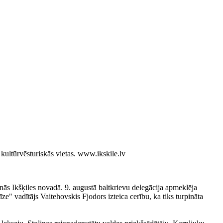
 kultūrvēsturiskās vietas.
www.ikskile.lv
anās Ikšķiles novadā. 9. augustā baltkrievu delegācija apmeklēja
e" vadītājs Vaitehovskis Fjodors izteica cerību, ka tiks turpināta