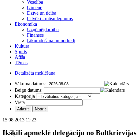
Veselība
Ģimene
Dzīve un ticība
Cilvēki - mūsu lepnums
Ekonomika
Uzņēmējdarbība
Finanses
Likumdošana un nodokļi
Kultūra
Sports
Afiša
Tēmas
Detalizēta meklēšana
Sākuma datums:
Beigu datums:
Kategorija
Vieta
15.08.2013 11:23
Ikšķili apmeklē delegācija no Baltkrievijas