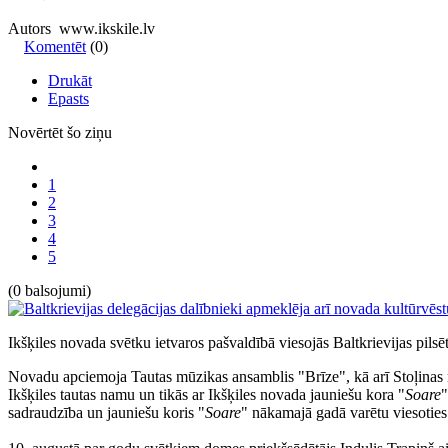
Autors www.ikskile.lv
Komentēt
(0)
Drukāt
Epasts
Novērtēt šo ziņu
1
2
3
4
5
(0 balsojumi)
Ikšķiles novada svētku ietvaros pašvaldībā viesojās Baltkrievijas pilsēt
Novadu apciemoja Tautas mūzikas ansamblis "Brīze", kā arī Stoļinas raj
Ikšķiles tautas namu un tikās ar Ikšķiles novada jauniešu kora "
Soare
"
sadraudzība un jauniešu koris "
Soare
" nākamajā gadā varētu viesoties 