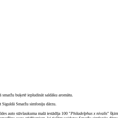
ā smaržu buķetē iepludināt saldāku aromātu.
t Siguldā Smaržu simfoniju dārzu.
des auto stāvlaukuma malā iestādīja 100 "
Philadelphus x nivalis
" šķir