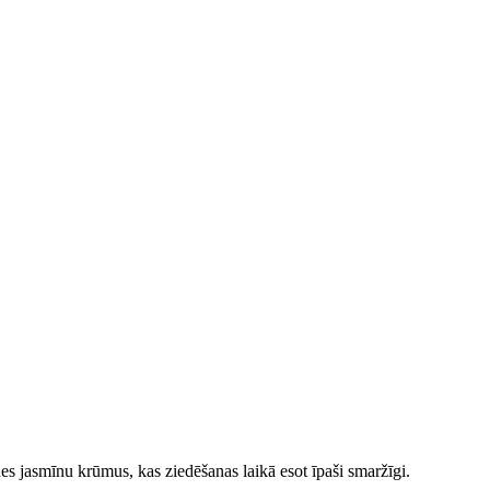
nes jasmīnu krūmus, kas ziedēšanas laikā esot īpaši smaržīgi.