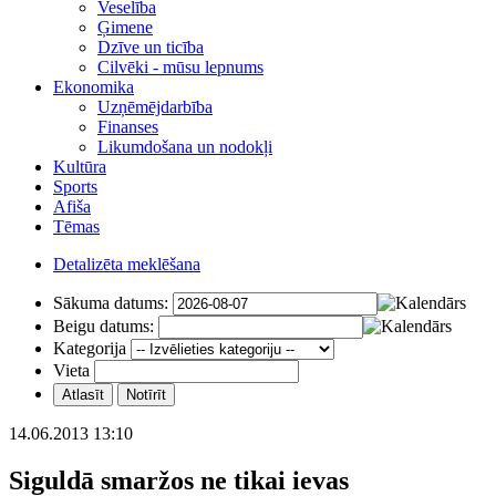
Veselība
Ģimene
Dzīve un ticība
Cilvēki - mūsu lepnums
Ekonomika
Uzņēmējdarbība
Finanses
Likumdošana un nodokļi
Kultūra
Sports
Afiša
Tēmas
Detalizēta meklēšana
Sākuma datums:
Beigu datums:
Kategorija
Vieta
14.06.2013 13:10
Siguldā smaržos ne tikai ievas