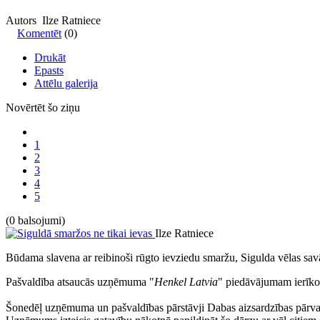
Autors Ilze Ratniece
Komentēt
(0)
Drukāt
Epasts
Attēlu galerija
Novērtēt šo ziņu
1
2
3
4
5
(0 balsojumi)
Ilze Ratniece
Būdama slavena ar reibinoši rūgto ievziedu smaržu, Sigulda vēlas sav
Pašvaldība atsaucās uzņēmuma "
Henkel Latvia
" piedāvājumam ierīko
Šonedēļ uzņēmuma un pašvaldības pārstāvji Dabas aizsardzības pārval