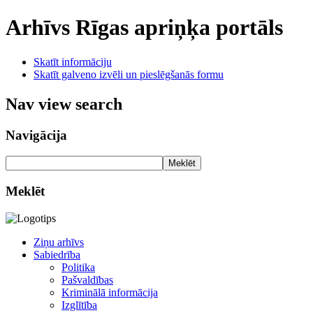
Arhīvs
Rīgas apriņķa portāls
Skatīt informāciju
Skatīt galveno izvēli un pieslēgšanās formu
Nav view search
Navigācija
Meklēt
Meklēt
Ziņu arhīvs
Sabiedrība
Politika
Pašvaldības
Kriminālā informācija
Izglītība