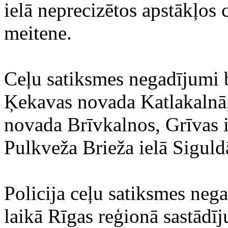
ielā neprecizētos apstākļos 
meitene.
Ceļu satiksmes negadījumi b
Ķekavas novada Katlakalnā, 
novada Brīvkalnos, Grīvas 
Pulkveža Brieža ielā Siguld
Policija ceļu satiksmes neg
laikā Rīgas reģionā sastādī