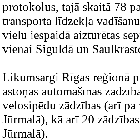
protokolus, tajā skaitā 78 p
transporta līdzekļa vadīšan
vielu iespaidā aizturētas sep
vienai Siguldā un Saulkrast
Likumsargi Rīgas reģionā pi
astoņas automašīnas zādzība
velosipēdu zādzības (arī pa 
Jūrmalā), kā arī 20 zādzības
Jūrmalā).