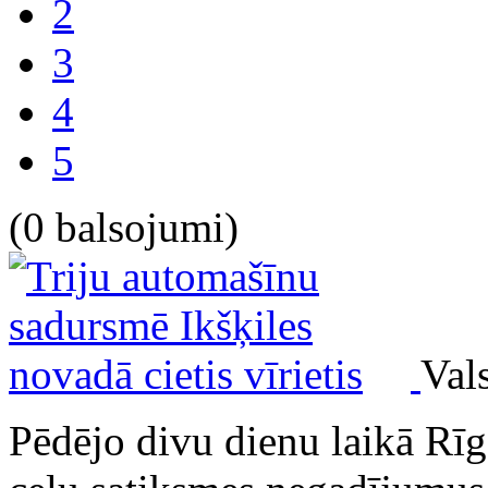
2
3
4
5
(0 balsojumi)
Vals
Pēdējo divu dienu laikā Rīga