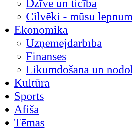
Dzīve un ticība
Cilvēki - mūsu lepnum
Ekonomika
Uzņēmējdarbība
Finanses
Likumdošana un nodok
Kultūra
Sports
Afiša
Tēmas