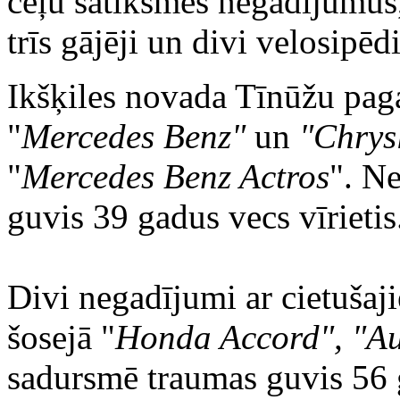
ceļu satiksmes negadījumus, 
trīs gājēji un divi velosipēdi
Ikšķiles novada Tīnūžu pag
"
Mercedes Benz"
un
"Chrys
"
Mercedes Benz Actros
". N
guvis 39 gadus vecs vīrietis
Divi negadījumi ar cietušaji
šosejā "
Honda Accord", "A
sadursmē traumas guvis 56 g