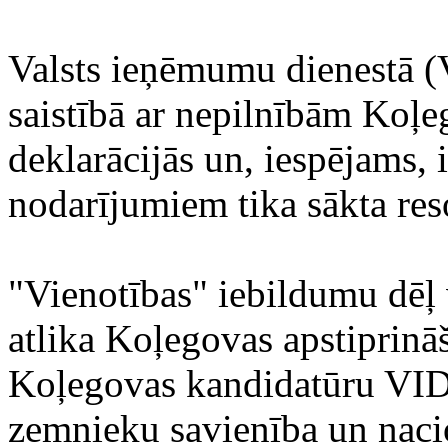
Valsts ieņēmumu dienestā (
saistībā ar nepilnībām Koļe
deklarācijās un, iespējams,
nodarījumiem tika sākta res
"Vienotības" iebildumu dēļ 
atlika Koļegovas apstiprinā
Koļegovas kandidatūru VID 
zemnieku savienība un nacio