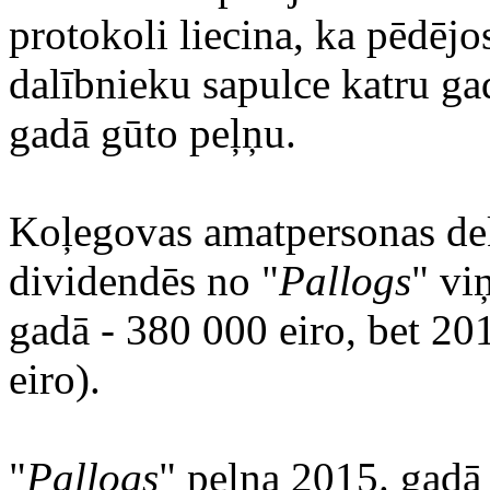
protokoli liecina, ka pēdē
dalībnieku sapulce katru ga
gadā gūto peļņu.
Koļegovas amatpersonas dek
dividendēs no "
Pallogs
" vi
gadā - 380 000 eiro, bet 20
eiro).
"
Pallogs
" peļņa 2015. gadā 