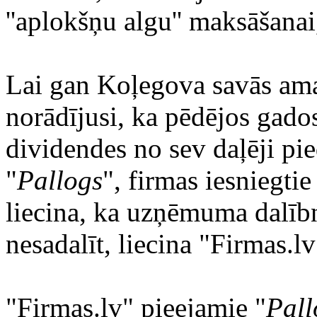
''aplokšņu algu'' maksāšanai
Lai gan Koļegova savās ama
norādījusi, ka pēdējos gado
dividendes no sev daļēji pi
"
Pallogs
", firmas iesniegt
liecina, ka uzņēmuma dalīb
nesadalīt, liecina "Firmas.l
"Firmas.lv" pieejamie "
Pall