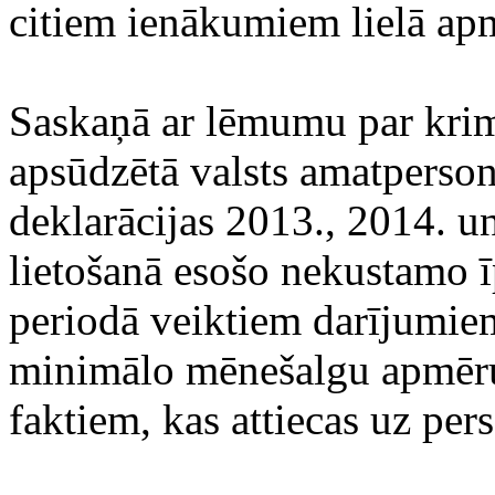
citiem ienākumiem lielā ap
Saskaņā ar lēmumu par krimi
apsūdzētā valsts amatperson
deklarācijas 2013., 2014. u
lietošanā esošo nekustamo ī
periodā veiktiem darījumie
minimālo mēnešalgu apmēru,
faktiem, kas attiecas uz per