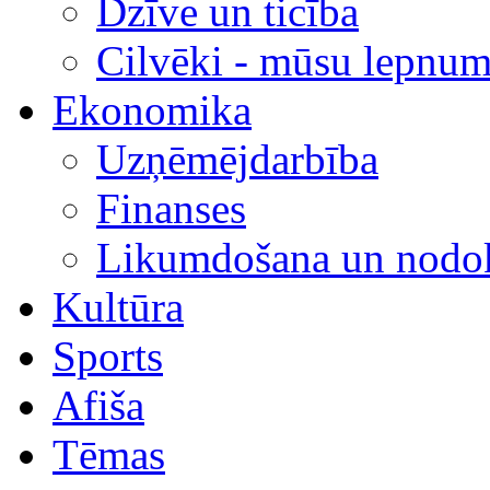
Dzīve un ticība
Cilvēki - mūsu lepnum
Ekonomika
Uzņēmējdarbība
Finanses
Likumdošana un nodok
Kultūra
Sports
Afiša
Tēmas