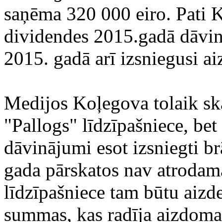
saņēma 320 000 eiro. Pati K
dividendes 2015.gadā dāvin
2015. gadā arī izsniegusi 
Medijos Koļegova tolaik skai
"Pallogs" līdzīpašniece, bet
dāvinājumi esot izsniegti b
gada pārskatos nav atroda
līdzīpašniece tam būtu aizd
summas, kas radīja aizdoma