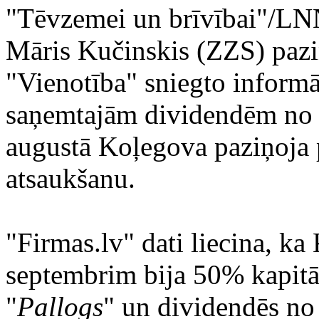
"Tēvzemei un brīvībai"/LN
Māris Kučinskis (ZZS) paziņ
"Vienotība" sniegto inform
saņemtajām dividendēm no
augustā Koļegova paziņoja 
atsaukšanu.
"Firmas.lv" dati liecina, ka
septembrim bija 50% kapit
"
Pallogs
" un dividendēs n