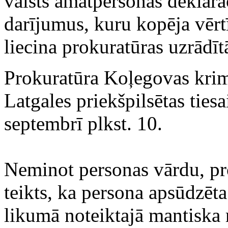
valsts amatpersonas deklarāc
darījumus, kuru kopēja vērt
liecina prokuratūras uzrādīt
Prokuratūra Koļegovas krimi
Latgales priekšpilsētas tiesa
septembrī plkst. 10.
Neminot personas vārdu, pr
teikts, ka persona apsūdzēt
likumā noteiktajā mantiska 