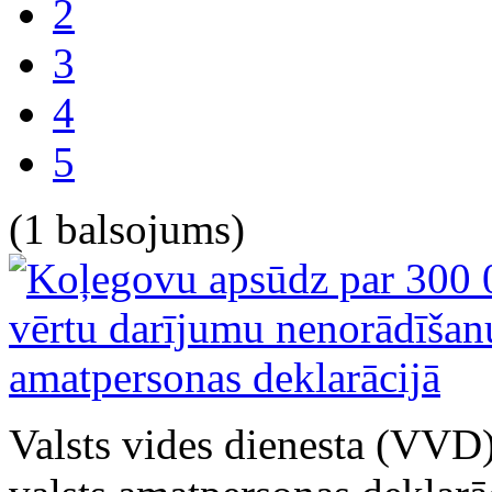
2
3
4
5
(1 balsojums)
Valsts vides dienesta (VVD