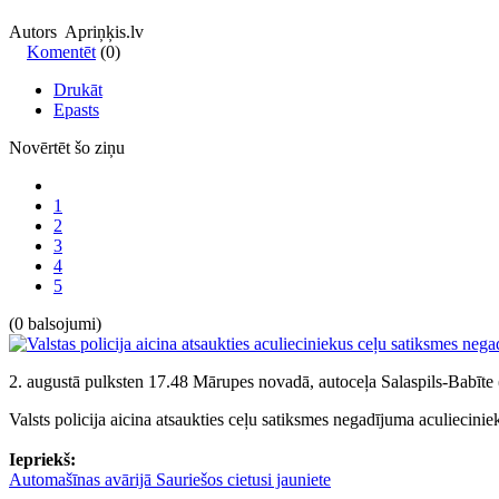
Autors Apriņķis.lv
Komentēt
(0)
Drukāt
Epasts
Novērtēt šo ziņu
1
2
3
4
5
(0 balsojumi)
2. augustā pulksten 17.48 Mārupes novadā, autoceļa Salaspils-Babīte
Valsts policija aicina atsaukties ceļu satiksmes negadījuma aculieci
Iepriekš:
Automašīnas avārijā Sauriešos cietusi jauniete