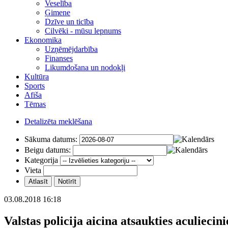
Veselība
Ģimene
Dzīve un ticība
Cilvēki - mūsu lepnums
Ekonomika
Uzņēmējdarbība
Finanses
Likumdošana un nodokļi
Kultūra
Sports
Afiša
Tēmas
Detalizēta meklēšana
Sākuma datums:
Beigu datums:
Kategorija
Vieta
03.08.2018 16:18
Valstas policija aicina atsaukties aculie