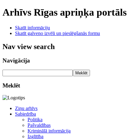
Arhīvs
Rīgas apriņķa portāls
Skatīt informāciju
Skatīt galveno izvēli un pieslēgšanās formu
Nav view search
Navigācija
Meklēt
Meklēt
Ziņu arhīvs
Sabiedrība
Politika
Pašvaldības
Kriminālā informācija
Izglītība