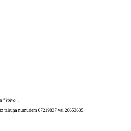
n "
Volvo
".
not uz tālruņa numuriem 67219837 vai 26653635.