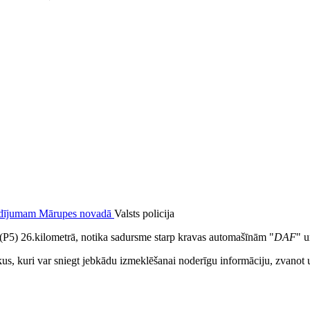
Valsts policija
 (P5) 26.kilometrā, notika sadursme starp kravas automašīnām "
DAF
" u
niekus, kuri var sniegt jebkādu izmeklēšanai noderīgu informāciju, zva