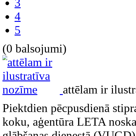
3
4
5
(0 balsojumi)
attēlam ir ilus
Piektdien pēcpusdienā stipra
koku, aģentūra LETA noskai
glābšanas dienestā (VUGD).