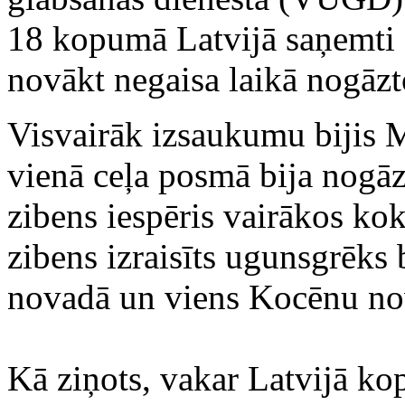
18 kopumā Latvijā saņemti 
novākt negaisa laikā nogāzt
Visvairāk izsaukumu bijis 
vienā ceļa posmā bija nogāz
zibens iespēris vairākos ko
zibens izraisīts ugunsgrēks
novadā un viens Kocēnu no
Kā ziņots, vakar Latvijā ko