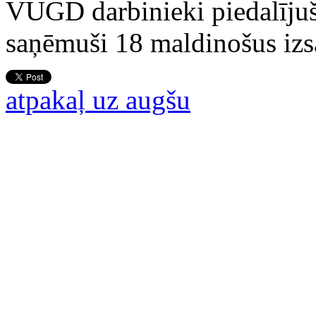
VUGD darbinieki piedalījuš
saņēmuši 18 maldinošus iz
atpakaļ uz augšu