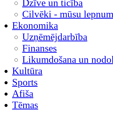
Dzīve un ticība
Cilvēki - mūsu lepnum
Ekonomika
Uzņēmējdarbība
Finanses
Likumdošana un nodok
Kultūra
Sports
Afiša
Tēmas